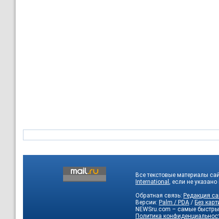
Все текстовые материалы са
International
, если не указано
Обратная связь:
Редакция са
Версии:
Palm / PDA
/
Без карт
NEWSru.com – самые быстры
Политика конфиденциальнос