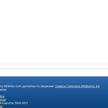
йта NEWSru.com доступны по лицензии:
Creative Commons Attribution 4.0
 иное.
йта
инок
е новости
2000-2021
ти