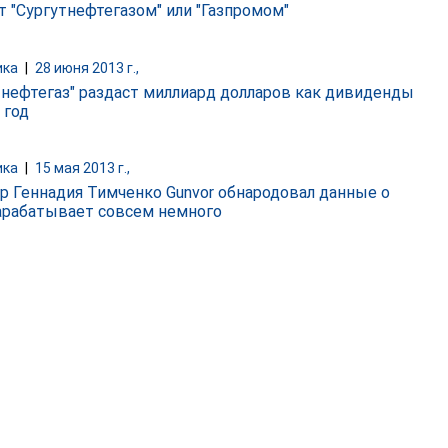
т "Сургутнефтегазом" или "Газпромом"
ика
|
28 июня 2013 г.,
тнефтегаз" раздаст миллиард долларов как дивиденды
 год
ика
|
15 мая 2013 г.,
р Геннадия Тимченко Gunvor обнародовал данные о
зарабатывает совсем немного