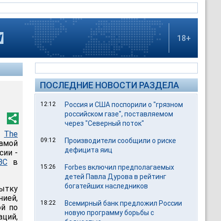
18+
ПОСЛЕДНИЕ НОВОСТИ РАЗДЕЛА
12:12
Россия и США поспорили о "грязном
российском газе", поставляемом
через "Северный поток"
ы
The
09:12
Производители сообщили о риске
амой
дефицита яиц
сии -
BC
в
15:26
Forbes включил предполагаемых
детей Павла Дурова в рейтинг
богатейших наследников
пытку
нией,
18:22
Всемирный банк предложил России
ой по
новую программу борьбы с
ций,