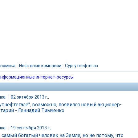
ономика
::
Нефтяные компании
::
Сургутнефтегаз
нформационные интернет-ресурсы
ика
|
02 октября 2013 г.,
гутнефтегазе", возможно, появился новый акционер-
тарий - Геннадий Тимченко
ика
|
19 сентября 2013 г.,
- самый богатый человек на Земле, но не потому, что