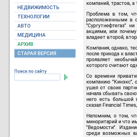
компаний, трастов, а
НЕДВИЖИМОСТЬ
Проблема в том, чт
ТЕХНОЛОГИИ
расположенными в с
"Сургутнефтегаз" н
АВТО
акциями, или почем
МЕДИЦИНА
владеет второй, втора
АРХИВ
Компания, однако, те
СТАРАЯ ВЕРСИЯ
после прихода к влас
проявляет необыча
которого считают од
Поиск по сайту
Со времени приватиз
компанию "Кинэкс", 
ушел от своих партн
начала сбывать свою
него есть большой п
сказал Financial Time
Напомним, о том, чт
миноритарий и что им
"Ведомости". Издан
среди возможных вл