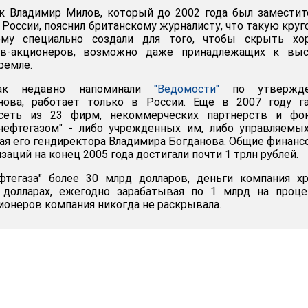
к Владимир Милов, который до 2002 года был замести
 России, пояснил британскому журналисту, что такую кру
ему специально создали для того, чтобы скрыть хо
ов-акционеров, возможно даже принадлежащих к вы
ремле.
 как недавно напоминали
"Ведомости"
по утвержд
нова, работает только в России. Еще в 2007 году га
сеть из 23 фирм, некоммерческих партнерств и фон
тнефтегазом" - либо учрежденных им, либо управляемы
я его гендиректора Владимира Богданова. Общие финан
заций на конец 2005 года достигали почти 1 трлн рублей.
ефтегаза" более 30 млрд долларов, деньги компания х
долларах, ежегодно зарабатывая по 1 млрд на процен
ионеров компания никогда не раскрывала.