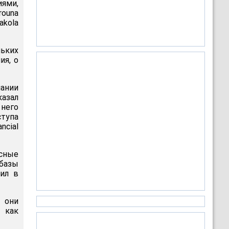
ями,
ouna
akola
ьких
ия, о
ании
казал
 него
ступа
ncial
сные
базы
рил в
о они
 как