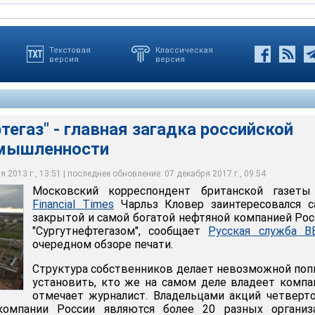
Текстовая
Классическая
версия
версия
фтегаз" - главная загадка российской
омышленности
осударственные компании ведут себя так, как будто они частные,
это частная компания, которая ведет себя как госкомпания
 2013 г., 13:51 | последнее обновление: 07 декабря 2017 г., 09:54
Московский корреспондент британской газет
Financial Times
Чарльз Кловер заинтересовался с
закрытой и самой богатой нефтяной компанией Рос
"Сургутнефтегазом", сообщает
Русская служба B
очередном обзоре печати.
Структура собственников делает невозможной по
установить, кто же на самом деле владеет компа
отмечает журналист. Владельцами акций четверт
компании России являются более 20 разных организа