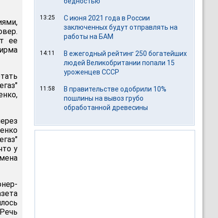
бедностью
13:25
С июня 2021 года в России
ями,
заключенных будут отправлять на
овер.
работы на БАМ
ет ее
фирма
14:11
В ежегодный рейтинг 250 богатейших
людей Великобритании попали 15
уроженцев СССР
етать
егаз"
11:58
В правительстве одобрили 10%
нко,
пошлины на вывоз грубо
обработанной древесины
через
ченко
егаз"
что у
смена
онер-
азета
илось
 Речь