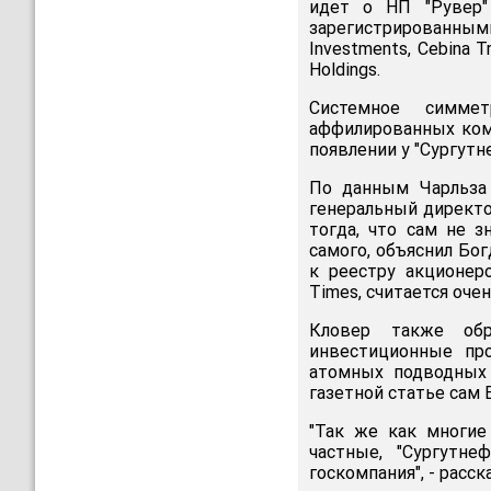
идет о НП "Рувер"
зарегистрированны
Investments, Cebina Tr
Holdings.
Системное симмет
аффилированных комп
появлении у "Сургутн
По данным Чарльза 
генеральный директо
тогда, что сам не з
самого, объяснил Бо
к реестру акционеро
Times, считается оч
Кловер также обр
инвестиционные пр
атомных подводных 
газетной статье сам 
"Так же как многие
частные, "Сургутне
госкомпания", - расс