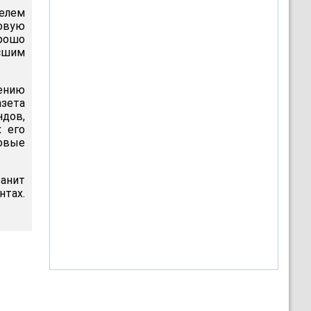
телем
говую
рошо
сшим
ению
зета
дов,
х его
совые
ранит
тах.