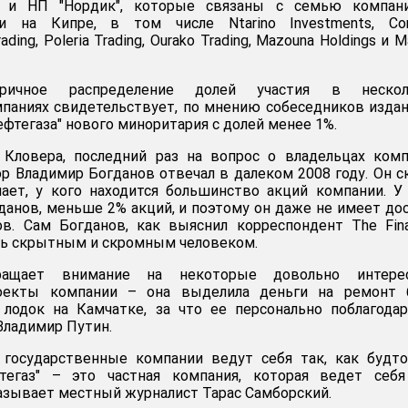
 и НП "Нордик", которые связаны с семью компани
ми на Кипре, в том числе Ntarino Investments, Cor
ading, Poleria Trading, Ourako Trading, Mazouna Holdings и M
ричное распределение долей участия в нескол
аниях свидетельствует, по мнению собеседников издан
ефтегаза" нового миноритария с долей менее 1%.
Кловера, последний раз на вопрос о владельцах комп
р Владимир Богданов отвечал в далеком 2008 году. Он с
нает, у кого находится большинство акций компании. У
гданов, меньше 2% акций, и поэтому он даже не имеет до
в. Сам Богданов, как выяснил корреспондент The Fina
ень скрытным и скромным человеком.
ащает внимание на некоторые довольно интере
оекты компании – она выделила деньги на ремонт 
лодок на Камчатке, за что ее персонально поблагода
Владимир Путин.
 государственные компании ведут себя так, как будт
фтегаз" – это частная компания, которая ведет себя
казывает местный журналист Тарас Самборский.