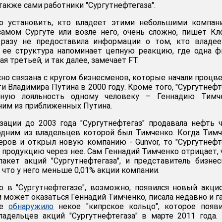
 также сами работники "Сургутнефтегаза".
о установить, кто владеет этими небольшими компани
амом Сургуте или возле него, очень сложно, пишет Кл
и разу не предоставила информации о том, кто владе
у ее структура напоминает цепную реакцию, где одна 
я третьей, и так далее, замечает FT.
сно связана с кругом бизнесменов, которые начали процв
ти Владимира Путина в 2000 году. Кроме того, "Сургутнефт
йную лояльность одному человеку – Геннадию Тимче
ним из приближенных Путина.
ации до 2003 года "Сургутнефтегаз" продавала нефть 
одним из владельцев которой был Тимченко. Когда Тим
еров и открыл новую компанию - Gunvor, то "Сургутнефт
 продукцию через нее. Сам Геннадий Тимченко отрицает, 
акет акций "Сургутнефтегаза", и представитель бизне
s, что у него меньше 0,01% акции компании.
о в "Сургутнефтегазе", возможно, появился новый акци
 может оказаться Геннадий Тимченко, писала недавно и г
ие
обнаружило
некое "кипрское кольцо", которое появ
адельцев акций "Сургутнефтегаза" в марте 2011 года.