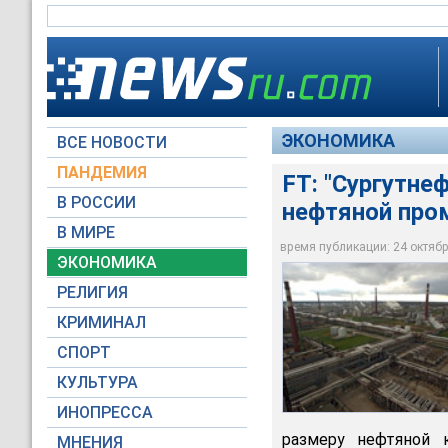
ЭКОНОМИКА
ВСЕ НОВОСТИ
ПАНДЕМИЯ
FT: "Сургутне
В РОССИИ
нефтяной пр
Так же как многие г
В МИРЕ
"Сургутнефтегаз" – 
время публикации: 24 октября
ЭКОНОМИКА
Russian Look
РЕЛИГИЯ
КРИМИНАЛ
СПОРТ
КУЛЬТУРА
ИНОПРЕССА
размеру нефтяной 
МНЕНИЯ