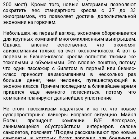
200 мест). Кроме того, новые материалы позволяют
сократить вес стандартного кресла с 37 до 33
килограммов, что позволяет достичь дополнительной
экономии на горючем.
Небольшая, на первый взгляд, экономия оборачивается
для крупных компаний многомиллионным выигрышем.
Однако, вполне естественно, что экономят
авиакомпании только за счет эконом-класса. А вот в
первом и бизнес-классе кресла остаются такими же
тяжелыми и объемными. Это вполне понятно, потому
что один пассажир с билетом в первый или бизнес-
класс приносит авиакомпаниям в несколько раз
больше денег, чем человек, путешествующий в
эконом-классе. Причем последним в ближайшее время
придется еще немного потесниться, потому что
компании планируют дальнейшее уплотнение.
Не стоит пассажирам надеяться и на то, что новые
суперпросторные лайнеры исправят ситуацию. Майкл
Боган, президент компании B/E Aerospace,
занимающейся обустройством интерьеров салона
самолетов, поясняет: "Людям рассказывают про новые
самолеты, в которых будут дорожки для боулинга и