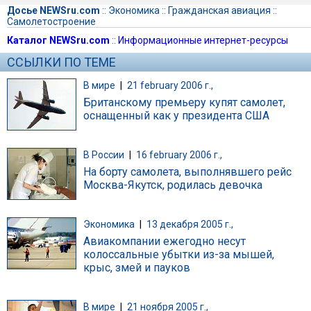
Досье NEWSru.com
::
Экономика
::
Гражданская авиация
::
Самолетостроение
Каталог NEWSru.com
::
Информационные интернет-ресурсы
ССЫЛКИ ПО ТЕМЕ
В мире
|
21 february 2006 г.,
Британскому премьеру купят самолет,
оснащенный как у президента США
В России
|
16 february 2006 г.,
На борту самолета, выполнявшего рейс
Москва-Якутск, родилась девочка
Экономика
|
13 декабря 2005 г.,
Авиакомпании ежегодно несут
колоссальные убытки из-за мышей,
крыс, змей и пауков
В мире
|
21 ноября 2005 г.,