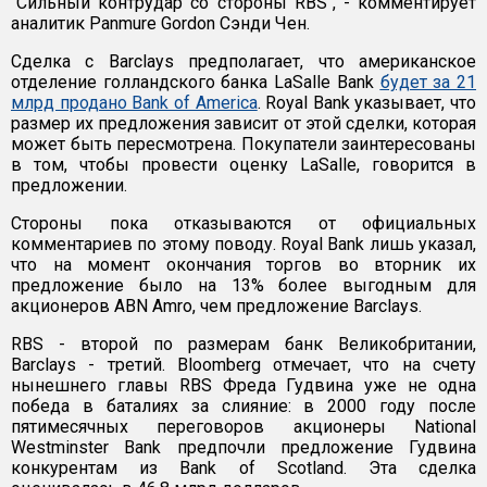
"Сильный контрудар со стороны RBS", - комментирует
аналитик Panmure Gordon Сэнди Чен.
Сделка с Barclays предполагает, что американское
отделение голландского банка LaSalle Bank
будет за 21
млрд продано Bank of America
. Royal Bank указывает, что
размер их предложения зависит от этой сделки, которая
может быть пересмотрена. Покупатели заинтересованы
в том, чтобы провести оценку LaSalle, говорится в
предложении.
Стороны пока отказываются от официальных
комментариев по этому поводу. Royal Bank лишь указал,
что на момент окончания торгов во вторник их
предложение было на 13% более выгодным для
акционеров ABN Amro, чем предложение Barclays.
RBS - второй по размерам банк Великобритании,
Barclays - третий. Bloomberg отмечает, что на счету
нынешнего главы RBS Фреда Гудвина уже не одна
победа в баталиях за слияние: в 2000 году после
пятимесячных переговоров акционеры National
Westminster Bank предпочли предложение Гудвина
конкурентам из Bank of Scotland. Эта сделка