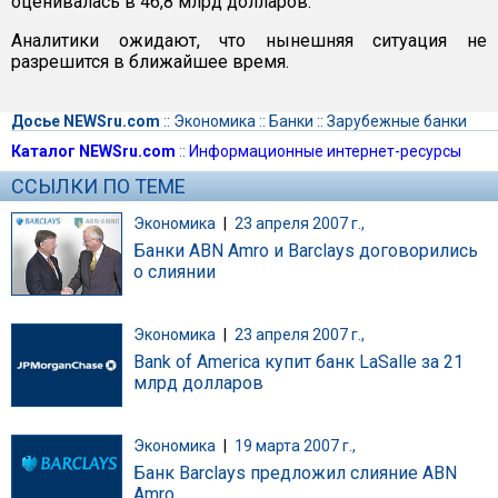
оценивалась в 46,8 млрд долларов.
Аналитики ожидают, что нынешняя ситуация не
разрешится в ближайшее время.
Досье NEWSru.com
::
Экономика
::
Банки
::
Зарубежные банки
Каталог NEWSru.com
::
Информационные интернет-ресурсы
ССЫЛКИ ПО ТЕМЕ
Экономика
|
23 апреля 2007 г.,
Банки ABN Amro и Barclays договорились
о слиянии
Экономика
|
23 апреля 2007 г.,
Bank of America купит банк LaSalle за 21
млрд долларов
Экономика
|
19 марта 2007 г.,
Банк Barсlays предложил слияние ABN
Amro