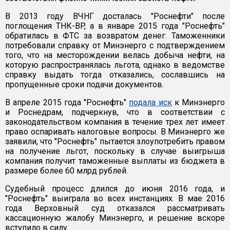
В 2013 году ВЧНГ досталась "Роснефти" после
поглощения ТНК-BP, а в январе 2015 года "Роснефть"
обратилась в ФТС за возвратом денег. Таможенники
потребовали справку от Минэнерго с подтверждением
того, что на месторождении велась добыча нефти, на
которую распространялась льгота, однако в ведомстве
справку выдать тогда отказались, сославшись на
пропущенные сроки подачи документов.
В апреле 2015 года "Роснефть"
подала иск
к Минэнерго
и Роснедрам, подчеркнув, что в соответствии с
законодательством компания в течение трех лет имеет
право оспаривать налоговые вопросы. В Минэнерго же
заявили, что "Роснефть" пытается злоупотребить правом
на получение льгот, поскольку в случае выигрыша
компания получит таможенные выплаты из бюджета в
размере более 60 млрд рублей.
Судебный процесс длился до июня 2016 года, и
"Роснефть" выиграла во всех инстанциях. В мае 2016
года Верховный суд отказался рассматривать
кассационную жалобу Минэнерго, и решение вскоре
вступило в силу.