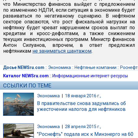
что Министерство финансов выйдет с предложением
по изменению НДПИ, если ситуация в экономике будет
развиваться по негативному сценарию. В нефтяном
секторе опасаются, что рост фискальной нагрузки на
нефтянку будет чреват нарушением сроков выплат по
кредитам и кросс-дефолтами, а также снижением
текущих инвестиционных программ. Министр финансов
Антон Силуанов, впрочем, в ответ предложил
нефтяникам
не заниматься шантажом
.
Досье NEWSru.com
::
Экономика
::
Нефтяные компании
::
Роснефт
Каталог NEWSru.com
::
Информационные интернет-ресурсы
ССЫЛКИ ПО ТЕМЕ
Экономика
|
18 января 2016 г.,
В правительстве снова задумались об
ужесточении налогов для нефтяников
Экономика
|
28 апреля 2015 г.,
"Роснефть" подала иск к Минэнерго на 60