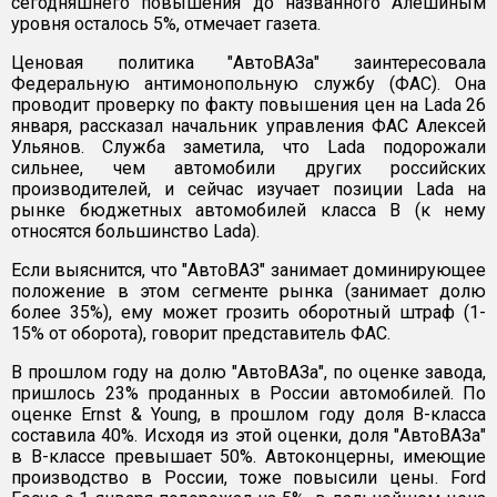
сегодняшнего повышения до названного Алешиным
уровня осталось 5%, отмечает газета.
Ценовая политика "АвтоВАЗа" заинтересовала
Федеральную антимонопольную службу (ФАС). Она
проводит проверку по факту повышения цен на Lada 26
января, рассказал начальник управления ФАС Алексей
Ульянов. Служба заметила, что Lada подорожали
сильнее, чем автомобили других российских
производителей, и сейчас изучает позиции Lada на
рынке бюджетных автомобилей класса B (к нему
относятся большинство Lada).
Если выяснится, что "АвтоВАЗ" занимает доминирующее
положение в этом сегменте рынка (занимает долю
более 35%), ему может грозить оборотный штраф (1-
15% от оборота), говорит представитель ФАС.
В прошлом году на долю "АвтоВАЗа", по оценке завода,
пришлось 23% проданных в России автомобилей. По
оценке Ernst & Young, в прошлом году доля В-класса
составила 40%. Исходя из этой оценки, доля "АвтоВАЗа"
в В-классе превышает 50%. Автоконцерны, имеющие
производство в России, тоже повысили цены. Ford