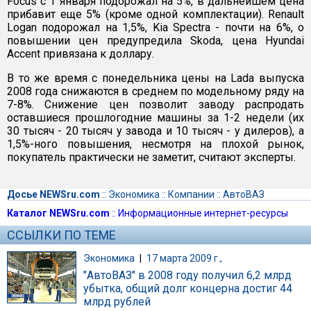
Focus с 1 января подорожал на 5%, в дальнейшем цена
прибавит еще 5% (кроме одной комплектации). Renault
Logan подорожал на 1,5%, Kia Spectra - почти на 6%, о
повышении цен предупредила Skoda, цена Hyundai
Accent привязана к доллару.
В то же время с понедельника цены на Lada выпуска
2008 года снижаются в среднем по модельному ряду на
7-8%. Снижение цен позволит заводу распродать
оставшиеся прошлогодние машины за 1-2 недели (их
30 тысяч - 20 тысяч у завода и 10 тысяч - у дилеров), а
1,5%-ного повышения, несмотря на плохой рынок,
покупатель практически не заметит, считают эксперты.
Досье NEWSru.com
::
Экономика
::
Компании
::
АвтоВАЗ
Каталог NEWSru.com
::
Информационные интернет-ресурсы
ССЫЛКИ ПО ТЕМЕ
Экономика
|
17 марта 2009 г.,
"АвтоВАЗ" в 2008 году получил 6,2 млрд
убытка, общий долг концерна достиг 44
млрд рублей