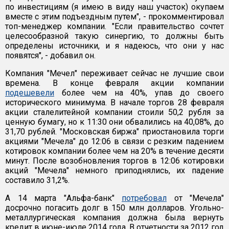
по инвестициям (я имею в виду наш участок) окупаем
вместе с этим подъездным путем", - прокомментировал
топ-менеджер компании. "Если правительство сочтет
целесообразной такую синергию, то должны быть
определены источники, и я надеюсь, что они у нас
появятся", - добавил он.
Компания "Мечел" переживает сейчас не лучшие свои
времена. В конце февраля акции компании
подешевели
более чем на 40%, упав до своего
исторического минимума. В начале торгов 28 февраля
акции сталелитейной компании стоили 50,2 рубля за
ценную бумагу, но к 11:30 они обвалились на 40,08%, до
31,70 рублей. "Московская биржа" приостановила торги
акциями "Мечела" до 12:06 в связи с резким падением
котировок компании более чем на 20% в течение десяти
минут. После возобновления торгов в 12:06 котировки
акций "Мечела" немного приподнялись, их падение
составило 31,2%.
А 14 марта "Альфа-банк"
потребовал
от "Мечела"
досрочно погасить долг в 150 млн долларов. Угольно-
металлургическая компания должна была вернуть
кредит в июне-июле 2014 года. В отчетности за 2012 год