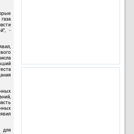
торые
 газа
асти
", -
явил,
ового
исла
вший
еста
дания
нных
ний,
асть
нных
аявил
 для