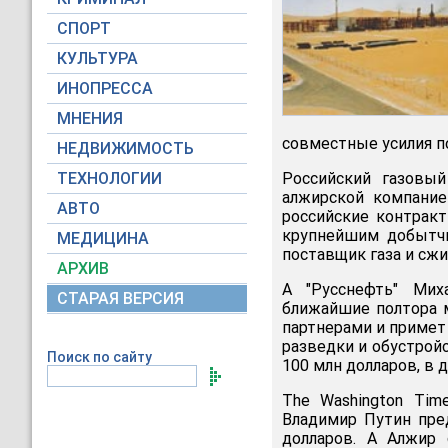
СПОРТ
КУЛЬТУРА
ИНОПРЕССА
МНЕНИЯ
совместные усилия по
НЕДВИЖИМОСТЬ
ТЕХНОЛОГИИ
Российский газовый
алжирской компание
АВТО
российские контракт
крупнейшим добытчи
МЕДИЦИНА
поставщик газа и сж
АРХИВ
А "Русснефть" Ми
СТАРАЯ ВЕРСИЯ
ближайшие полтора 
партнерами и примет 
разведки и обустрой
Поиск по сайту
100 млн долларов, в
The Washington Tim
Владимир Путин пре
долларов. А Алжир 