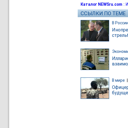
Каталог NEWSru.com
::
И
ССЫЛКИ ПО ТЕМЕ
В Росси
Инопре
стрель
Эконом
Иллари
взаимо
В мире
Офицер
будущег