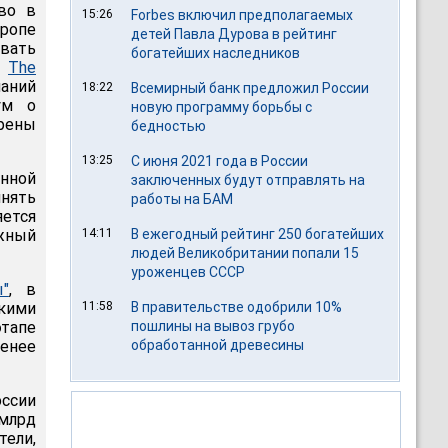
тво в
15:26
Forbes включил предполагаемых
ропе
детей Павла Дурова в рейтинг
вать
богатейших наследников
т
The
аний
18:22
Всемирный банк предложил России
ум о
новую программу борьбы с
рены
бедностью
13:25
С июня 2021 года в России
нной
заключенных будут отправлять на
лнять
работы на БАМ
яется
жный
14:11
В ежегодный рейтинг 250 богатейших
людей Великобритании попали 15
уроженцев СССР
"
, в
скими
11:58
В правительстве одобрили 10%
этапе
пошлины на вывоз грубо
менее
обработанной древесины
ссии
 млрд
тели,