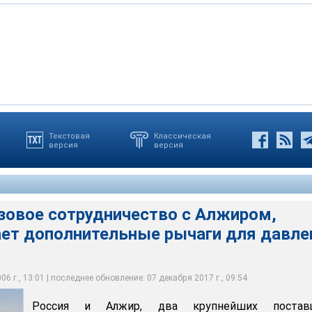
Текстовая
Классическая
версия
версия
сотрудничество с Алжиром, Россия получает дополнительные
я на ЕС
onalspecialreports.com/
зовое сотрудничество с Алжиром,
ает дополнительные рычаги для давле
6 г., 13:01 | последнее обновление: 07 декабря 2017 г., 09:54
Россия и Алжир, два крупнейших постав