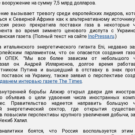
 вооружение на сумму 7,5 млрд долларов.
ение вызывает тревогу среди европейских лидеров, ко
ься к Северной Африке как к альтернативному источнику
ссия резко прекратила поставки газа в некоторые ч
нента во время зимнего ценового диспута с Украиной
нская газета. (Полный текст на сайте
InoPressa.ru
.)
а итальянского энергетического гиганта Eni, недавно за
опейским парламентом, что он опасается создания газ
ной ОПЕК. "Мы все более зависим от небольшого ч
казал он. Андрей Илларионов, долгое время работа
етником Путина и вышедший в отставку в знак прот
поставок на Украину, также заявил о перспективе соз
давнем интервью газете The Times
.
 внутренней борьбы Алжир открыл двери для иностра
но объявив о цели удвоения числа иностранных компа
ес. Правительство надеется направить большую ч
й энергетический сектор, где открытия существе
в повысили перспективы крупного увеличения добычи, з
Чекиб Халил.
налитики боятся, что Россия воспользуется этим