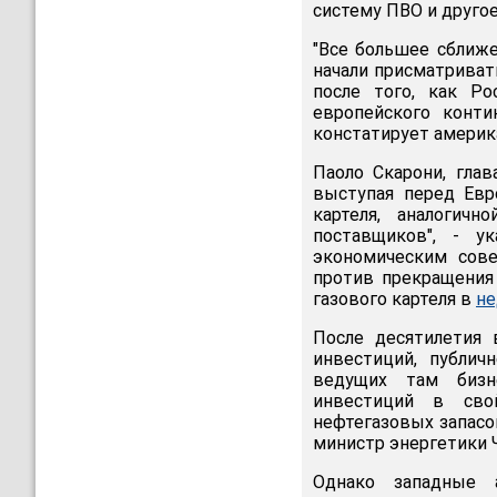
систему ПВО и другое
"Все большее сближ
начали присматриват
после того, как Ро
европейского конти
констатирует америка
Паоло Скарони, глав
выступая перед Евр
картеля, аналогич
поставщиков", - у
экономическим сов
против прекращения 
газового картеля в
не
После десятилетия
инвестиций, публич
ведущих там бизн
инвестиций в сво
нефтегазовых запасо
министр энергетики 
Однако западные а