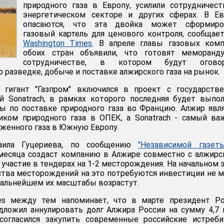
природного газа в Европу, усилили сотрудничес
энергетическом секторе и других сферах. В Ев
опасаются, что эта двойка может сформиро
газовый картель для ценового контроля, сообщае
Washington Times
. В апреле главы газовых комп
обоих стран объявили, что готовят меморанд
сотрудничестве, в котором будут огово
 разведке, добыче и поставке алжирского газа на рынок.
 гигант "Газпром" включился в проект с государстве
й Sonatrach, в рамках которого последняя будет выпо
ы по поставке природного газа во Францию. Алжир явл
ком природного газа в ОПЕК, а Sonatrach - самый ва
иженного газа в Южную Европу.
хаила Гуцериева, по сообщению
"Независимой газеты
месяца создаст компанию в Алжире совместно с алжир
участие в тендерах на 1-2 месторождения. На начальном 
ства месторождений на это потребуются инвестиции не 
 дальнейшем их масштабы возрастут.
es между тем напоминает, что в марте президент Ро
дложил аннулировать долг Алжира России на сумму 4,7
согласился закупить современные российские истреби