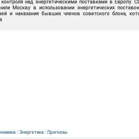
 контроля над энергетическими поставками в Европу. 
нили Москву в использовании энергетических поставо
зей и наказания бывших членов советского блока, ко
а.
ономика
::
Энергетика
::
Прогнозы