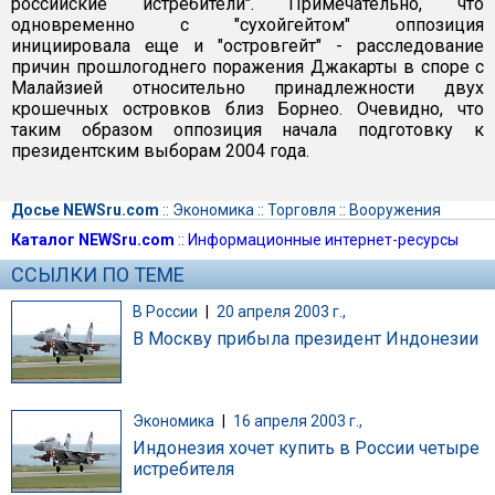
российские истребители". Примечательно, что
одновременно с "сухойгейтом" оппозиция
инициировала еще и "островгейт" - расследование
причин прошлогоднего поражения Джакарты в споре с
Малайзией относительно принадлежности двух
крошечных островков близ Борнео. Очевидно, что
таким образом оппозиция начала подготовку к
президентским выборам 2004 года.
Досье NEWSru.com
::
Экономика
::
Торговля
::
Вооружения
Каталог NEWSru.com
::
Информационные интернет-ресурсы
ССЫЛКИ ПО ТЕМЕ
В России
|
20 апреля 2003 г.,
В Москву прибыла президент Индонезии
Экономика
|
16 апреля 2003 г.,
Индонезия хочет купить в России четыре
истребителя