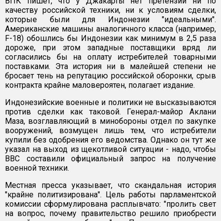
ВПК пишет, что у Джакарты нет претензий ни по
качеству российской техники, ни к условиям сделки,
которые были для Индонезии "идеальными".
Американские машины аналогичного класса (например,
F-18) обошлись бы Индонезии как минимум в 2,5 раза
дороже, при этом западные поставщики вряд ли
согласились бы на оплату истребителей товарными
поставками. Эта история ни в малейшей степени не
бросает тень на репутацию российской оборонки, срыв
контракта крайне маловероятен, полагает издание.
Индонезийские военные и политики не высказываются
против сделки как таковой. Генерал-майор Аклани
Маза, возглавляющий в минобороны отдел по закупке
вооружений, возмущен лишь тем, что истребители
купили без одобрения его ведомства. Однако он тут же
указал на выход из щекотливой ситуации - надо, чтобы
ВВС составили официальный запрос на получение
военной техники.
Местная пресса указывает, что скандальная история
"крайне политизирована". Цель работы парламентской
комиссии сформулирована расплывчато: "пролить свет
на вопрос, почему правительство решило приобрести