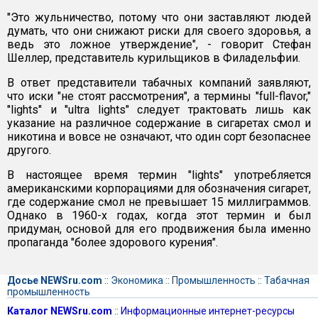
"Это жульничество, потому что они заставляют людей
думать, что они снижают риски для своего здоровья, а
ведь это ложное утверждение", - говорит Стефан
Шеллер, представитель курильщиков в Филадельфии.
В ответ представители табачных компаний заявляют,
что иски "не стоят рассмотрения", а термины "full-flavor,"
"lights" и "ultra lights" следует трактовать лишь как
указание на различное содержание в сигаретах смол и
никотина и вовсе не означают, что один сорт безопаснее
другого.
В настоящее время термин "lights" употребляется
американскими корпорациями для обозначения сигарет,
где содержание смол не превышает 15 миллиграммов.
Однако в 1960-х годах, когда этот термин и был
придуман, основой для его продвижения была именно
пропаганда "более здорового курения".
Досье NEWSru.com
::
Экономика
::
Промышленность
::
Табачная
промышленность
Каталог NEWSru.com
::
Информационные интернет-ресурсы