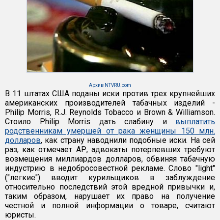
Архив NTVRU.com
В 11 штатах США поданы иски против трех крупнейших
американских производителей табачных изделий -
Philip Morris, R.J. Reynolds Tobacco и Brown & Williamson.
Стоило Philip Morris дать слабину и
выплатить
родственникам умершей от рака женщины 150 млн.
долларов
, как страну наводнили подобные иски. На сей
раз, как отмечает АР, адвокаты потерпевших требуют
возмещения миллиардов долларов, обвиняя табачную
индустрию в недобросовестной рекламе. Слово "light"
("легкие") вводит курильщиков в заблуждение
относительно последствий этой вредной привычки и,
таким образом, нарушает их право на получение
честной и полной информации о товаре, считают
юристы.