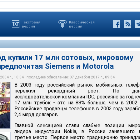
Текстовая
Классическая
версия
версия
од купили 17 млн сотовых, мировому
предпочитая Siemens и Motorola
 млн сотовых, мировому лидеру Nokia предпочитая Siemens и
стали слабые позиции мирового лидера индустрии Nokia, в России
тье место
радиционно немецкий Siemens
torola
004 г., 10:34 | последнее обновление: 07 декабря 2017 г., 09:54
В 2003 году российский рынок мобильных телеф
пережил рекордный рост. По дан
исследовательской компании IDC, россияне за год к
17 млн трубок - это на 88% больше, чем в 2002 
Российские продавцы телефонов в 2003 году зараб
2,4 млрд долларов.
Главной сенсацией стали слабые позиции миро
лидера индустрии Nokia, в России занявшего 
третье место. Первое место традиционно принад