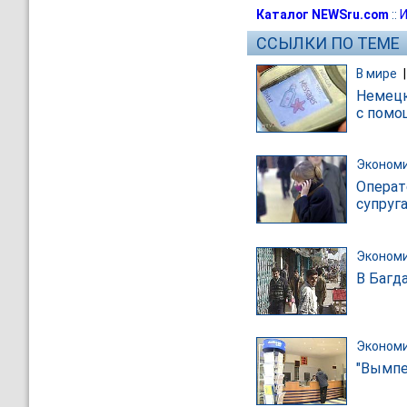
Каталог NEWSru.com
::
И
ССЫЛКИ ПО ТЕМЕ
В мире
Немецк
с пом
Эконом
Операт
супруг
Эконом
В Багд
Эконом
"Вымпе