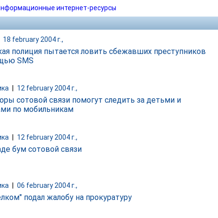
нформационные интернет-ресурсы
|
18 february 2004 г.,
ая полиция пытается ловить сбежавших преступников
ощью SMS
ика
|
12 february 2004 г.,
оры сотовой связи помогут следить за детьми и
ами по мобильникам
ика
|
12 february 2004 г.,
аде бум сотовой связи
ика
|
06 february 2004 г.,
лком" подал жалобу на прокуратуру