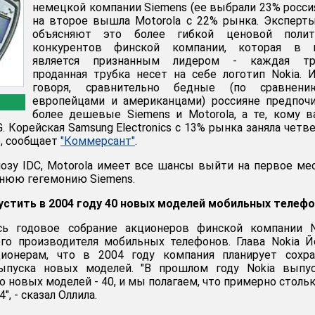
немецкой компании Siemens (ее выбрали 23% россия
на второе вышла Motorola с 22% рынка. Эксперт
объясняют это более гибкой ценовой полит
конкурентов финской компании, которая в 
является признанным лидером - каждая тр
проданная трубка несет на себе логотип Nokia. 
говоря, сравнительно бедные (по сравнен
европейцами и американцами) россияне предпоч
более дешевые Siemens и Motorola, а те, кому 
. Корейская Samsung Electronics с 13% рынка заняла четв
е, сообщает
"Коммерсант"
.
гнозу IDC, Motorola имеет все шансы выйти на первое ме
нюю гегемонию Siemens.
устить в 2004 году 40 новых моделей мобильных телеф
сь годовое собрание акционеров финской компании No
го производителя мобильных телефонов. Глава Nokia 
ионерам, что в 2004 году компания планирует сохра
ыпуска новых моделей. "В прошлом году Nokia выпус
 новых моделей - 40, и мы полагаем, что примерно столь
, - сказал Оллила.