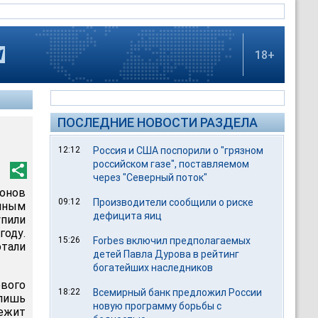
18+
ПОСЛЕДНИЕ НОВОСТИ РАЗДЕЛА
12:12
Россия и США поспорили о "грязном
российском газе", поставляемом
через "Северный поток"
онов
09:12
Производители сообщили о риске
ным
дефицита яиц
упили
году.
15:26
Forbes включил предполагаемых
отали
детей Павла Дурова в рейтинг
богатейших наследников
вого
18:22
Всемирный банк предложил России
лишь
новую программу борьбы с
лежит