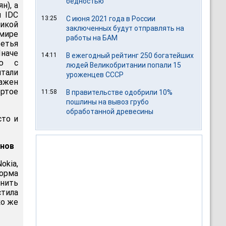
бедностью
н), а
ы IDC
13:25
С июня 2021 года в России
икой
заключенных будут отправлять на
мире
работы на БАМ
етья
Иначе
14:11
В ежегодный рейтинг 250 богатейших
ию с
людей Великобритании попали 15
итали
уроженцев СССР
важен
ертое
11:58
В правительстве одобрили 10%
пошлины на вывоз грубо
обработанной древесины
сто и
онов
kia,
Йорма
нить
тила
ко же