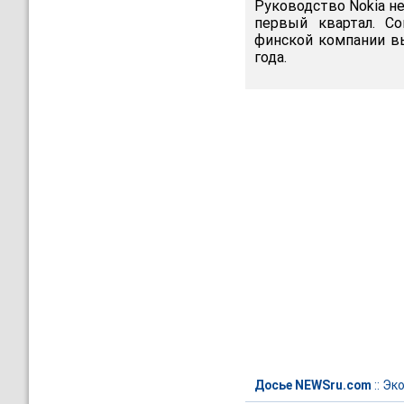
Руководство Nokia не
первый квартал. С
финской компании в
года.
Досье NEWSru.com
::
Эк