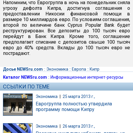
Напомним, что Еврогруппа в ночь на понедельник сняла
угрозу дефолта Кипра, достигнув соглашения о
предоставлении Никосии финансовой помощи в
размере 10 миллиардов евро. По условиям соглашения,
второй по величине банк Cyprus Popular Bank будет
реструктурирован. Все депозиты до 100 тысяч евро
перейдут в Банк Кипра. Кроме того, соглашение
предполагает списание с депозитов свыше 100 тысяч
евро до 40% средств. Вклады до 100 тысяч евро не
пострадают.
Досье NEWSru.com
::
Экономика
::
Европа
::
Кипр
Каталог NEWSru.com
::
Информационные интернет-ресурсы
ССЫЛКИ ПО ТЕМЕ
Экономика
|
25 марта 2013 г.,
Еврогруппа полностью утвердила
программу помощи Кипру
Экономика
|
26 марта 2013 г.,