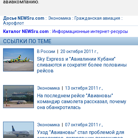
авиакомпанию.
Досье NEWSru.com
::
Экономика
::
Гражданская авиация
::
Аэрофлот
Каталог NEWSru.com
::
Информационные интернет-ресурсы
ССЫЛКИ ПО ТЕМЕ
В России
|
20 октября 2011 г.,
Sky Express и "Авиалинии Кубани"
сливаются и сократят более половины
рейсов
Экономика
|
13 октября 2011 г.,
На последнем рейсе "Авиановы"
командир самолета рассказал, почему
она обанкротилась
Экономика
|
07 октября 2011 г.,
Уход "Авиановы" стал проблемой для