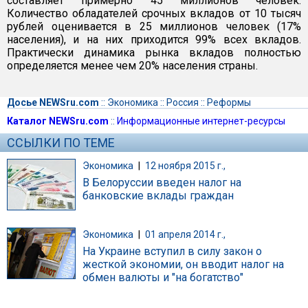
составляет примерно 45 миллионов человек.
Количество обладателей срочных вкладов от 10 тысяч
рублей оценивается в 25 миллионов человек (17%
населения), и на них приходится 99% всех вкладов.
Практически динамика рынка вкладов полностью
определяется менее чем 20% населения страны.
Досье NEWSru.com
::
Экономика
::
Россия
::
Реформы
Каталог NEWSru.com
::
Информационные интернет-ресурсы
ССЫЛКИ ПО ТЕМЕ
Экономика
|
12 ноября 2015 г.,
В Белоруссии введен налог на
банковские вклады граждан
Экономика
|
01 апреля 2014 г.,
На Украине вступил в силу закон о
жесткой экономии, он вводит налог на
обмен валюты и "на богатство"