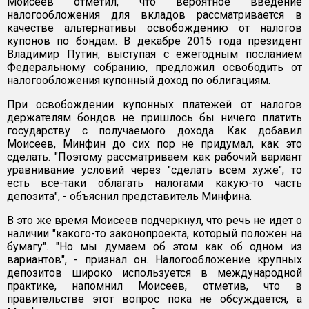
Моисеев отметил, что вероятное введение
налогообложения для вкладов рассматривается в
качестве альтернативы освобождению от налогов
купонов по бондам. В декабре 2015 года президент
Владимир Путин, выступая с ежегодным посланием
Федеральному собранию, предложил освободить от
налогообложения купонный доход по облигациям.
При освобождении купонных платежей от налогов
держателям бондов не пришлось бы ничего платить
государству с получаемого дохода. Как добавил
Моисеев, Минфин до сих пор не придумал, как это
сделать. "Поэтому рассматриваем как рабочий вариант
уравнивание условий через "сделать всем хуже", то
есть все-таки облагать налогами какую-то часть
депозита", - объяснил представитель Минфина.
В это же время Моисеев подчеркнул, что речь не идет о
наличии "какого-то законопроекта, который положен на
бумагу". "Но мы думаем об этом как об одном из
вариантов", - признал он. Налогообложение крупных
депозитов широко используется в международной
практике, напомнил Моисеев, отметив, что в
правительстве этот вопрос пока не обсуждается, а