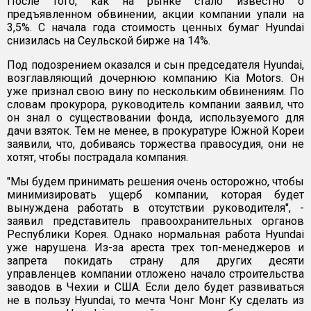
После того, как на рынке стало известно о
предъявленном обвинении, акции компании упали на
3,5%. С начала года стоимость ценных бумаг Hyundai
снизилась на Сеульской бирже на 14%.
Под подозрением оказался и сын председателя Hyundai,
возглавляющий дочернюю компанию Kia Motors. Он
уже признал свою вину по нескольким обвинениям. По
словам прокурора, руководитель компании заявил, что
он знал о существовании фонда, используемого для
дачи взяток. Тем не менее, в прокуратуре Южной Кореи
заявили, что, добиваясь торжества правосудия, они не
хотят, чтобы пострадала компания.
"Мы будем принимать решения очень осторожно, чтобы
минимизировать ущерб компании, которая будет
вынуждена работать в отсутствии руководителя", -
заявил представитель правоохранительных органов
Республики Корея. Однако нормальная работа Hyundai
уже нарушена. Из-за ареста трех топ-менеджеров и
запрета покидать страну для других десяти
управленцев компании отложено начало строительства
заводов в Чехии и США. Если дело будет развиваться
не в пользу Hyundai, то мечта Чонг Монг Ку сделать из