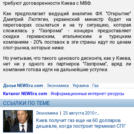
требуют договоренности Киева с МВФ.
Как предполагает ведущий аналитик ФК "Открытие"
Дмитрий Лютягин, украинский министр будет на
переговорах ссылаться и на ту ситуацию, которая
сложилась у "Газпрома" - концерн предоставляет
скидки германским, итальянским и турецким
компаниям - 20% поставок в эти страны идут по ценам
спот-рынка, которые ниже.
Но учитывая, что такого ценового дисконта, как у Киева,
нет ни у одного из партнеров "Газпрома", вряд ли
компания готова идти на дальнейшие уступки.
Досье NEWSru.com
::
Экономика
::
Украина
::
Газ
Каталог NEWSru.com
::
Информационные интернет-ресурсы
ССЫЛКИ ПО ТЕМЕ
Экономика
|
25 августа 2010 г.,
Киев получит газ еще на 60 долларов
дешевле, когда построит терминал СПГ