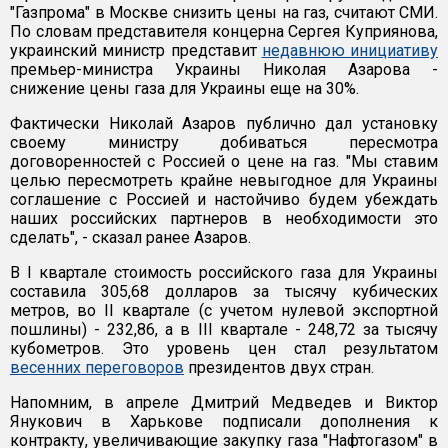
"Газпрома" в Москве снизить цены на газ, считают СМИ.
По словам представителя концерна Сергея Куприянова,
украинский министр представит
недавнюю инициативу
премьер-министра Украины Николая Азарова -
снижение цены газа для Украины еще на 30%.
Фактически Николай Азаров публично дал установку
своему министру добиваться пересмотра
договоренностей с Россией о цене на газ. "Мы ставим
целью пересмотреть крайне невыгодное для Украины
соглашение с Россией и настойчиво будем убеждать
наших российских партнеров в необходимости это
сделать", - сказал ранее Азаров.
В I квартале стоимость российского газа для Украины
составила 305,68 долларов за тысячу кубических
метров, во II квартале (с учетом нулевой экспортной
пошлины) - 232,86, а в III квартале - 248,72 за тысячу
кубометров. Это уровень цен стал результатом
весенних переговоров
президентов двух стран.
Напомним, в апреле Дмитрий Медведев и Виктор
Янукович в Харькове подписали дополнения к
контракту, увеличивающие закупку газа "Нафтогазом" в