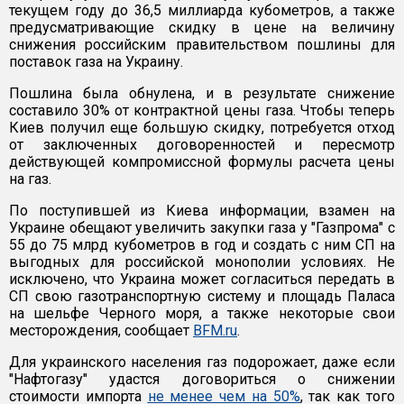
текущем году до 36,5 миллиарда кубометров, а также
предусматривающие скидку в цене на величину
снижения российским правительством пошлины для
поставок газа на Украину.
Пошлина была обнулена, и в результате снижение
составило 30% от контрактной цены газа. Чтобы теперь
Киев получил еще большую скидку, потребуется отход
от заключенных договоренностей и пересмотр
действующей компромиссной формулы расчета цены
на газ.
По поступившей из Киева информации, взамен на
Украине обещают увеличить закупки газа у "Газпрома" с
55 до 75 млрд кубометров в год и создать с ним СП на
выгодных для российской монополии условиях. Не
исключено, что Украина может согласиться передать в
СП свою газотранспортную систему и площадь Паласа
на шельфе Черного моря, а также некоторые свои
месторождения, сообщает
BFM.ru
.
Для украинского населения газ подорожает, даже если
"Нафтогазу" удастся договориться о снижении
стоимости импорта
не менее чем на 50%
, так как того