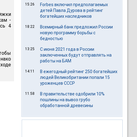
15:26
Forbes включил предполагаемых
детей Павла Дурова в рейтинг
ряжки
богатейших наследников
кам -
сь 4
18:22
Всемирный банк предложил России
новую программу борьбы с
бедностью
13:25
С июня 2021 года в России
чтобы
заключенных будут отправлять на
нако
работы на БАМ
ходе
14:11
В ежегодный рейтинг 250 богатейших
людей Великобритании попали 15
уроженцев СССР
11:58
В правительстве одобрили 10%
пошлины на вывоз грубо
обработанной древесины