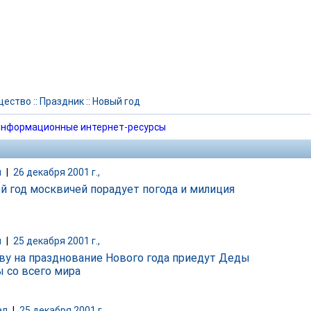
щество
::
Праздник
::
Новый год
нформационные интернет-ресурсы
и
|
26 декабря 2001 г.,
й год москвичей порадует погода и милиция
и
|
25 декабря 2001 г.,
ву на празднование Нового года приедут Деды
 со всего мира
ал
|
25 декабря 2001 г.,