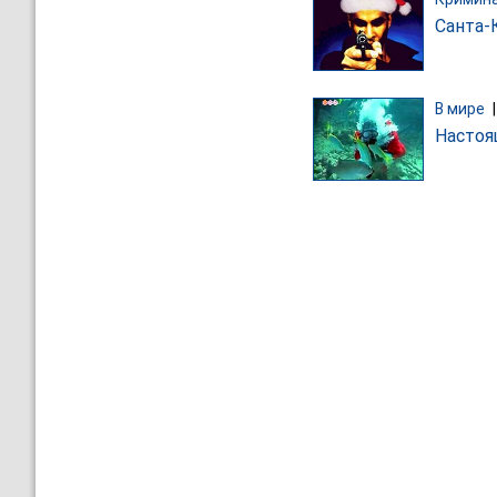
Санта-
В мире
Настоя