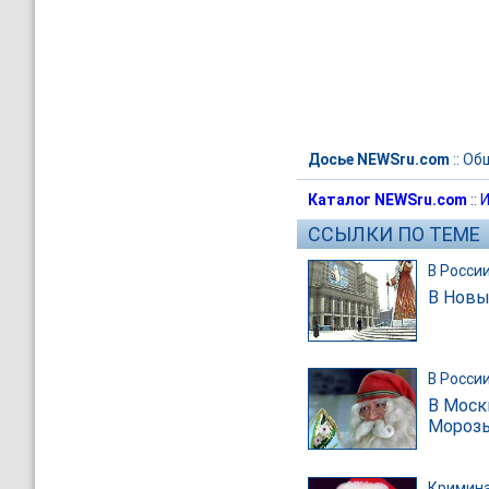
Досье NEWSru.com
::
Об
Каталог NEWSru.com
::
И
ССЫЛКИ ПО ТЕМЕ
В Росси
В Новы
В Росси
В Моск
Морозы
Кримин