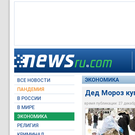
Дед Мороз купил тр
Дед Мороз купил тр
Дед Мороз купил тр
ЭКОНОМИКА
ВСЕ НОВОСТИ
Архив NTVRU.com
Архив NTVRU.com
Архив NTVRU.com
ПАНДЕМИЯ
Дед Мороз ку
В РОССИИ
время публикации: 27 декабря
В МИРЕ
ЭКОНОМИКА
РЕЛИГИЯ
КРИМИНАЛ