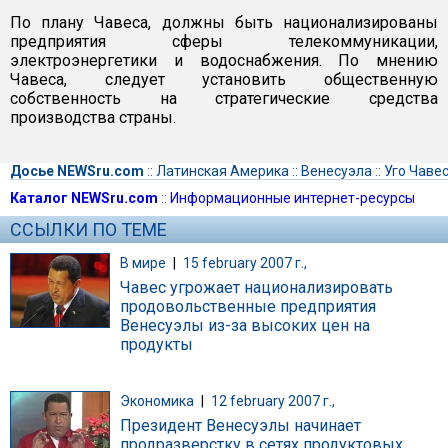
По плану Чавеса, должны быть национализированы
предприятия сферы телекоммуникации,
электроэнергетики и водоснабжения. По мнению
Чавеса, следует установить общественную
собственность на стратегические средства
производства страны.
Досье NEWSru.com
::
Латинская Америка
::
Венесуэла
::
Уго Чаве
Каталог NEWSru.com
::
Информационные интернет-ресурсы
ССЫЛКИ ПО ТЕМЕ
В мире
|
15 february 2007 г.,
Чавес угрожает национализировать
продовольственные предприятия
Венесуэлы из-за высоких цен на
продукты
Экономика
|
12 february 2007 г.,
Президент Венесуэлы начинает
продразверстку в сетях продуктовых