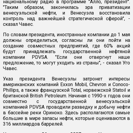
национальному радио в программе "Алло, президент".
"Таким образом, закончилась эра приватизации
венесуэльской нефти, и Венесуэла восстановила
контроль над важнейшей стратегической сферой", -
сказал Чавес.
По словам президента, иностранные компании до 1 мая
должны определиться, согласны ли они пойти на
создание совместных предприятий, где 60% акций
будут принадлежать государственной нефтяной
компании PDVSA. "Если они отвергнут наше
предложение, то могут уходить из страны", - сказал Уго
Чавес.
Указ президента Венесуэлы затронет интересы
американских компаний Exxon Mobil, Chevron и Conoco-
Phillips, а также французской Total, норвежской Statoil и
британской British Petroleum. Начиная с 1990-х годов они
совместно с государственной венесуэльской
компанией PDVSA проводили разведку и добычу нефти
в бассейне реки Ориноко. Здесь располагаются самые
большие в мире запасы нефти, которые оцениваются в
316 миллиардов баррелей.