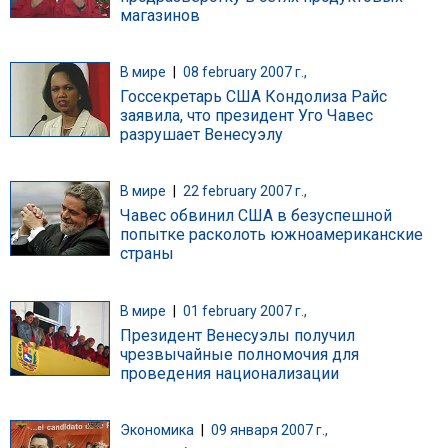
магазинов
В мире
|
08 february 2007 г.,
Госсекретарь США Кондолиза Райс
заявила, что президент Уго Чавес
разрушает Венесуэлу
В мире
|
22 february 2007 г.,
Чавес обвинил США в безуспешной
попытке расколоть южноамериканские
страны
В мире
|
01 february 2007 г.,
Президент Венесуэлы получил
чрезвычайные полномочия для
проведения национализации
Экономика
|
09 января 2007 г.,