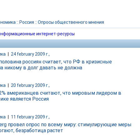
ономика
::
Россия
::
Опросы общественного мнения
нформационные интернет-ресурсы
ика
|
24 february 2009 г.,
 половина россиян считает, что РФ в кризисные
а никому в долг давать не должна
ика
|
20 february 2009 г.,
 2% американцев считают, что мировым лидером в
ике является Россия
ика
|
11 february 2009 г.,
erg провел опрос по всему миру: стимулирующие меры
огают, безработица растет