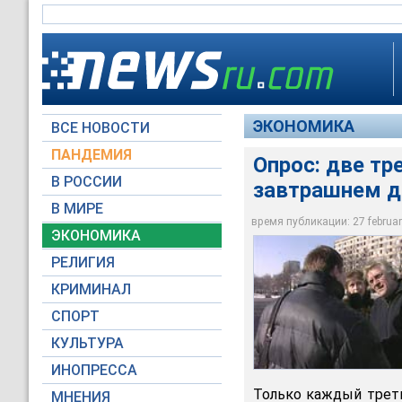
ЭКОНОМИКА
ВСЕ НОВОСТИ
ПАНДЕМИЯ
Опрос: две тр
В РОССИИ
завтрашнем д
Большинство россия
В МИРЕ
горизонтом год-два
время публикации: 27 february
ЭКОНОМИКА
Архив NEWSru.com
РЕЛИГИЯ
КРИМИНАЛ
СПОРТ
КУЛЬТУРА
ИНОПРЕССА
Только каждый трети
МНЕНИЯ