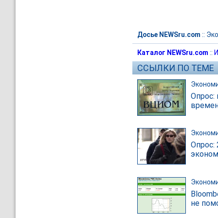
Досье NEWSru.com
::
Эк
Каталог NEWSru.com
::
И
ССЫЛКИ ПО ТЕМЕ
Эконом
Опрос:
времен
Эконом
Опрос:
эконом
Эконом
Bloomb
не пом