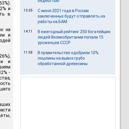
бедностью
63%).
32% и
13:25
С июня 2021 года в России
ть в
заключенных будут отправлять на
работы на БАМ
ян на
14:11
В ежегодный рейтинг 250 богатейших
зм и
людей Великобритании попали 15
людей
уроженцев СССР
11:58
В правительстве одобрили 10%
26%),
пошлины на вывоз грубо
ти и
обработанной древесины
виям
12% -
ства,
ность
ошего
аших
ласти
щеты,