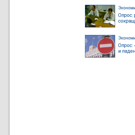
Эконом
Опрос:
сокращ
Эконом
Опрос:
и паде