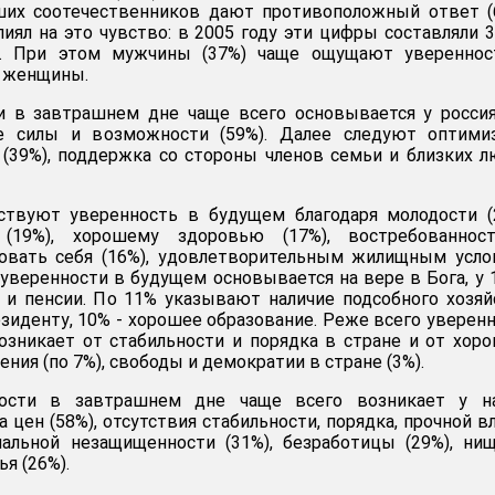
ших соотечественников дают противоположный ответ (
лиял на это чувство: в 2005 году эти цифры составляли 
о. При этом мужчины (37%) чаще ощущают увереннос
м женщины.
и в завтрашнем дне чаще всего основывается у росси
е силы и возможности (59%). Далее следуют оптими
(39%), поддержка со стороны членов семьи и близких 
ствуют уверенность в будущем благодаря молодости (
 (19%), хорошему здоровью (17%), востребованнос
овать себя (16%), удовлетворительным жилищным усло
 уверенности в будущем основывается на вере в Бога, у 
 и пенсии. По 11% указывают наличие подсобного хозяй
езиденту, 10% - хорошее образование. Реже всего уверен
зникает от стабильности и порядка в стране и от хор
ния (по 7%), свободы и демократии в стране (3%).
ности в завтрашнем дне чаще всего возникает у н
а цен (58%), отсутствия стабильности, порядка, прочной в
иальной незащищенности (31%), безработицы (29%), ни
я (26%).