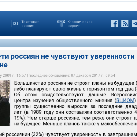
Текстовая
Классическая
версия
версия
ети россиян не чувствуют уверенности 
не
н не строят планы на будущее либо планируют свою жизнь с
 2009 г., 16:57 | последнее обновление: 07 декабря 2017 г., 09:54
Большинство россиян не строят планы на будущее 
либо планируют свою жизнь с горизонтом год-два (
Об этом свидетельствуют данные Всероссийс
центра изучения общественного мнения (
ВЦИОМ
)
группы существенно выросли за последние двад
лет (в 1989 году они составляли соответственно 
19%). Чем старше россияне, тем реже они строят 
на будущее. Меньше планов также у малообеспечен
й россиянин (32%) чувствует уверенность в завтрашнем