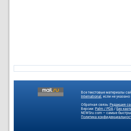
Все текстовые материалы са
International
, если не указано
Обратная связь:
Редакция са
Версии:
Palm / PDA
/
Без карт
NEWSru.com – самые быстры
Политика конфиденциальнос