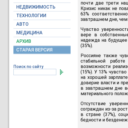
почти две трети на
НЕДВИЖИМОСТЬ
Кризис никак не пов
63% соответственн
ТЕХНОЛОГИИ
завтрашнем дне, че
АВТО
Чувство уверенност
МЕДИЦИНА
вере в собственны
надежда на будущее 
АРХИВ
(35%).
СТАРАЯ ВЕРСИЯ
Россияне также чув
стабильной работе
возможности реализ
Поиск по сайту
(15%). У 13% чувство
на хорошей зарплате
доверие власти и пр
в завтрашнем дне во
материального положе
Отсутствие уверен
сограждан из-за рост
в стране (37%), соц
бедности и безденежь