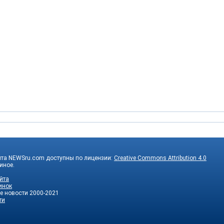
йта NEWSru.com доступны по лицензии:
Creative Commons Attribution 4.0
 иное.
йта
инок
е новости
2000-2021
ти