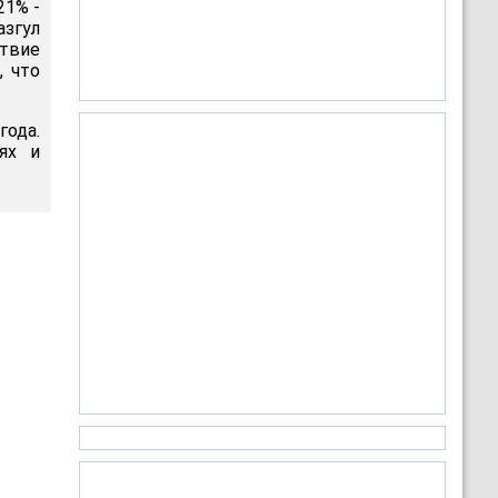
21% -
азгул
ствие
, что
ода.
ях и