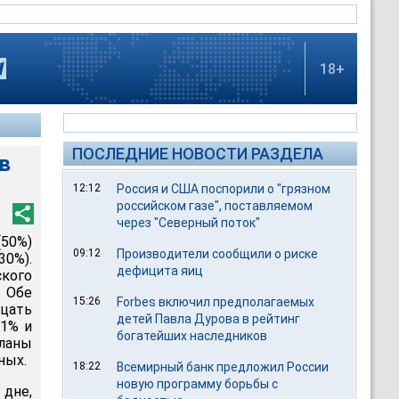
18+
ПОСЛЕДНИЕ НОВОСТИ РАЗДЕЛА
в
12:12
Россия и США поспорили о "грязном
российском газе", поставляемом
через "Северный поток"
(50%)
09:12
Производители сообщили о риске
30%).
дефицита яиц
кого
. Обе
15:26
Forbes включил предполагаемых
цать
детей Павла Дурова в рейтинг
41% и
богатейших наследников
планы
ных.
18:22
Всемирный банк предложил России
новую программу борьбы с
 дне,