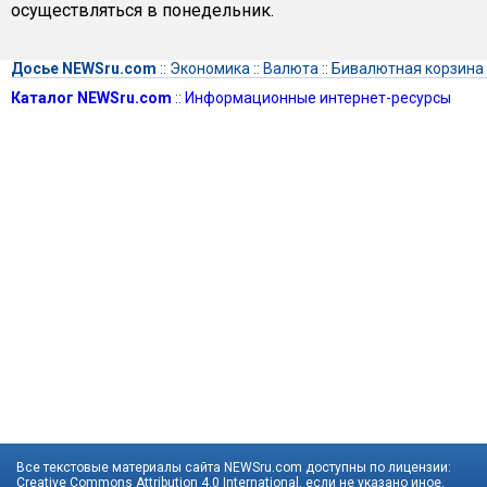
осуществляться в понедельник.
Досье NEWSru.com
::
Экономика
::
Валюта
::
Бивалютная корзина
Каталог NEWSru.com
::
Информационные интернет-ресурсы
Все текстовые материалы сайта NEWSru.com доступны по лицензии:
Creative Commons Attribution 4.0 International
, если не указано иное.