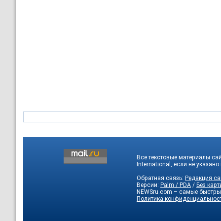
Все текстовые материалы са
International
, если не указано
Обратная связь:
Редакция са
Версии:
Palm / PDA
/
Без карт
NEWSru.com – самые быстры
Политика конфиденциальнос