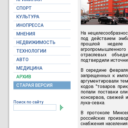
СПОРТ
КУЛЬТУРА
ИНОПРЕССА
На нецелесообразнос
МНЕНИЯ
под действием эмба
НЕДВИЖИМОСТЬ
прошлой неделе 
агропромышленного
ТЕХНОЛОГИИ
отраслевых объед
АВТО
подтвердили источни
МЕДИЦИНА
В середине февраля
запрещенных к импор
АРХИВ
аргументировали тем
СТАРАЯ ВЕРСИЯ
кодов "товаров при
попали поставки ол
консервов, свежей и
Поиск по сайту
лука-севка.
В протоколе Минсе
российских произво
снабжения населения