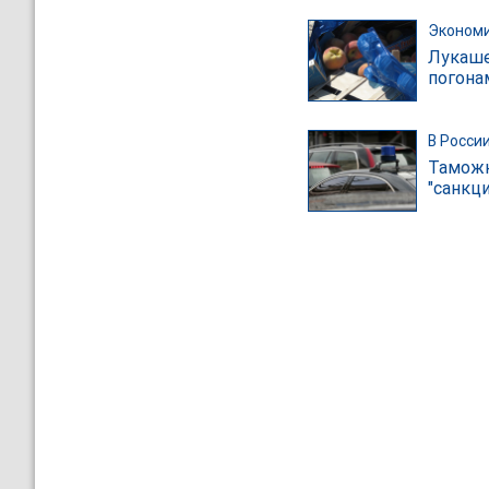
Эконом
Лукаше
погона
В Росси
Таможн
"санкц