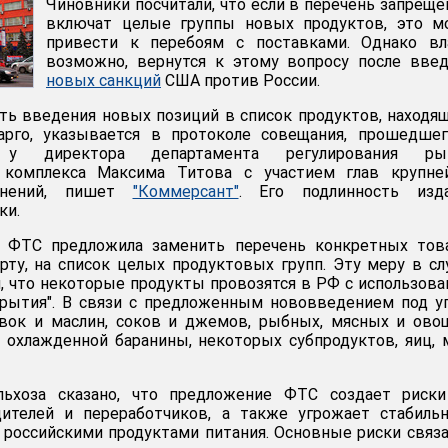
Чиновники посчитали, что если в перечень запрещ
включат целые группы новых продуктов, это м
привести к перебоям с поставками. Однако вла
возможно, вернутся к этому вопросу после вве
новых санкций
США против России.
ть введения новых позиций в список продуктов, находя
рго, указывается в протоколе совещания, прошедшег
у директора департамента регулирования ры
 комплекса Максима Титова с участием глав крупне
инений, пишет
"Коммерсант"
. Его подлинность изд
ки.
 ФТС предложила заменить перечень конкретных това
ту, на список целых продуктовых групп. Эту меру в с
, что некоторые продукты провозятся в РФ с использов
крытия". В связи с предложенным нововведением под у
ивок и маслин, соков и джемов, рыбных, мясных и ов
 охлажденной баранины, некоторых субпродуктов, яиц, 
льхоза сказано, что предложение ФТС создает риски
дителей и переработчиков, а также угрожает стабиль
 российскими продуктами питания. Основные риски связ