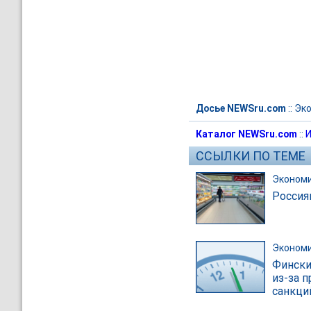
Досье NEWSru.com
::
Эк
Каталог NEWSru.com
::
И
ССЫЛКИ ПО ТЕМЕ
Эконом
Россия
Эконом
Фински
из-за 
санкци