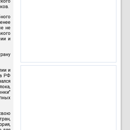
кого
ков.
бного
менее
ые не
акого
сии и
рану
лии и
на РФ
зался
лока,
онки"
упных
 свою
тран,
ория,
о для