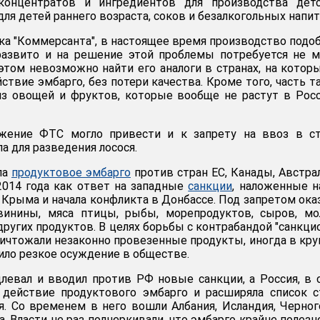
концентратов и ингредиентов для производства детс
 для детей раннего возраста, соков и безалкогольных напит
ка "Коммерсанта", в настоящее время производство подо
развито и на решение этой проблемы потребуется не 
 этом невозможно найти его аналоги в странах, на котор
ствие эмбарго, без потери качества. Кроме того, часть т
из овощей и фруктов, которые вообще не растут в Рос
ожение ФТС могло привести и к запрету на ввоз в ст
а для разведения лосося.
ла
продуктовое эмбарго
против стран ЕС, Канады, Австра
2014 года как ответ на западные
санкции
, наложенные 
 Крыма и начала конфликта в Донбассе. Под запретом ока
винины, мяса птицы, рыбы, морепродуктов, сыров, мо
ругих продуктов. В целях борьбы с контрабандой "санкци
ничтожали незаконно провезенные продукты, иногда в кр
ило резкое осуждение в обществе.
длевал и вводил против РФ новые санкции, а Россия, в
 действие продуктового эмбарго и расширяла список с
я. Со временем в него вошли Албания, Исландия, Черног
. Власти не раз подчеркивали, что эмбарго крайне полезн