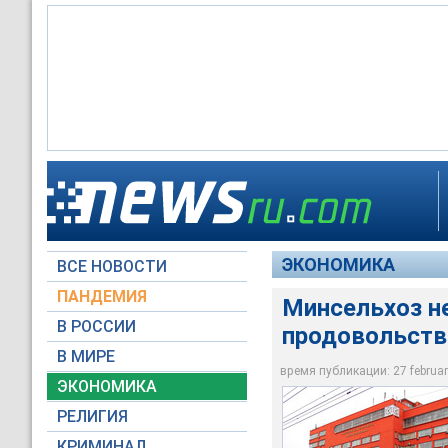
В Министерстве се
таможенной службы 
ЭКОНОМИКА
ВСЕ НОВОСТИ
Moscow-Live.ru
ПАНДЕМИЯ
Минсельхоз н
В РОССИИ
продовольств
В МИРЕ
время публикации: 27 february
ЭКОНОМИКА
РЕЛИГИЯ
КРИМИНАЛ