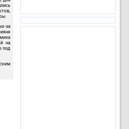
лись
тов,
ры.
з-за
сияне
омика
ий на
е под
йским