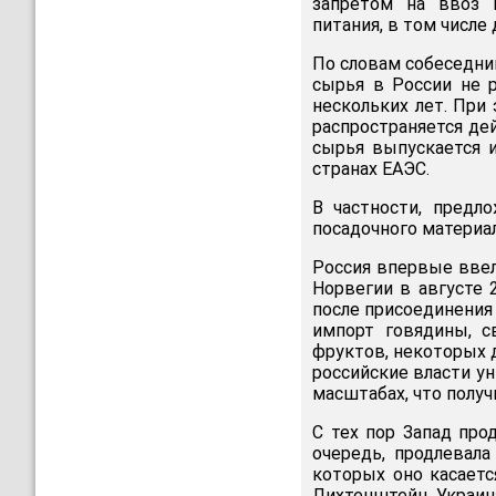
запретом на ввоз 
питания, в том числе
По словам собеседни
сырья в России не 
нескольких лет. При
распространяется дей
сырья выпускается 
странах ЕАЭС.
В частности, предл
посадочного материал
Россия впервые вве
Норвегии в августе 
после присоединения
импорт говядины, с
фруктов, некоторых д
российские власти у
масштабах, что получ
С тех пор Запад про
очередь, продлевала
которых оно касаетс
Лихтенштейн, Украина