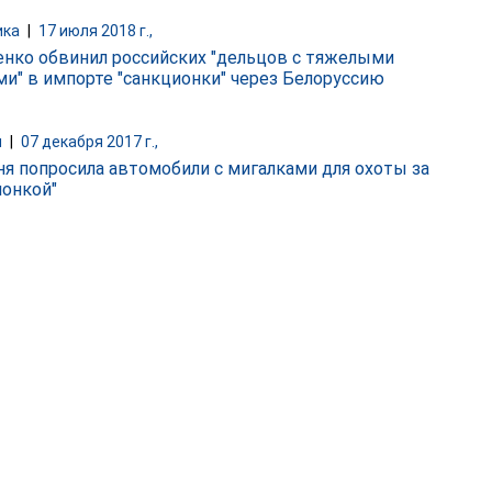
ика
|
17 июля 2018 г.,
нко обвинил российских "дельцов с тяжелыми
ми" в импорте "санкционки" через Белоруссию
и
|
07 декабря 2017 г.,
я попросила автомобили с мигалками для охоты за
ионкой"