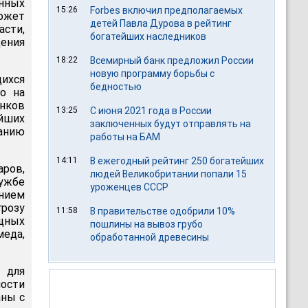
енных
15:26
Forbes включил предполагаемых
ожет
детей Павла Дурова в рейтинг
сти,
богатейших наследников
дения
18:22
Всемирный банк предложил России
новую программу борьбы с
щихся
бедностью
о на
нков
13:25
С июня 2021 года в России
йших
заключенных будут отправлять на
анию
работы на БАМ
14:11
В ежегодный рейтинг 250 богатейших
ров,
людей Великобритании попали 15
лужбе
уроженцев СССР
анием
грозу
11:58
В правительстве одобрили 10%
ощных
пошлины на вывоз грубо
меда,
обработанной древесины
 для
ности
аны с