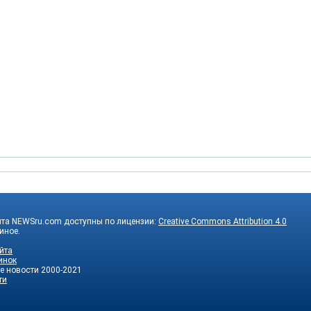
йта NEWSru.com доступны по лицензии:
Creative Commons Attribution 4.0
 иное.
йта
инок
е новости
2000-2021
ти