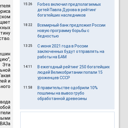
15:26
Forbes включил предполагаемых
ителя
детей Павла Дурова в рейтинг
риса
богатейших наследников
ском
щает
18:22
Всемирный банк предложил России
жных
новую программу борьбы с
утину
бедностью
ство.
13:25
С июня 2021 года в России
заключенных будут отправлять на
ешин
работы на БАМ
ию",
. Эта
14:11
В ежегодный рейтинг 250 богатейших
ьной
людей Великобритании попали 15
акая
уроженцев СССР
лей и
ного
11:58
В правительстве одобрили 10%
пошлины на вывоз грубо
обработанной древесины
вода
обой
ители
тными
оВАЗа