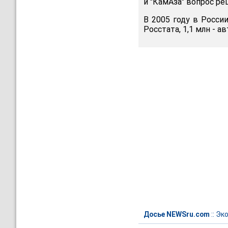
и "КамАза" вопрос ре
В 2005 году в Росси
Росстата, 1,1 млн - 
Досье NEWSru.com
::
Эк