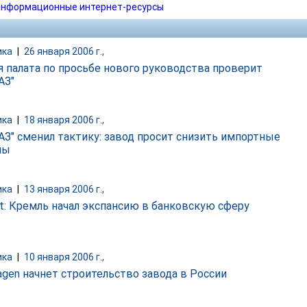
нформационные интернет-ресурсы
ика
|
26 января 2006 г.,
я палата по просьбе нового руководства проверит
АЗ"
ика
|
18 января 2006 г.,
АЗ" сменил тактику: завод просит снизить импортные
ны
ика
|
13 января 2006 г.,
lt: Кремль начал экспансию в банковскую сферу
ика
|
10 января 2006 г.,
agen начнет строительство завода в России