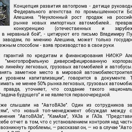
Концепция развития автопрома - детище руковод
Федерального агентства по промышленности Бо
Алешина. "Неуклонный рост продаж на россий
рынке новых импортных автомобилей... превра
конкуренцию (отечественных и зарубе
 в неравный бой", - цитируют его письмо Владимиру П
ь заводам, по мнению Алешина, может только государ
ежным способом - взяв производство в свои руки.
гарантий по кредитам и финансирования НИОКР Ал
ь "многопрофильную диверсифицированную корпорац
 линейку легковых, грузовых автомобилей и автобусы
анять заметное место в мировой автомобилестроител
 уровнем капитализации", говорится в документе. Т
нимать не менее 50% рынка легковых, грузовых автомоби
, правда, уточняет, что создание такого националь
"задача будущего" и не является первоочередной.
же слышали на "АвтоВАЗе". Один из сотрудников за
стям", что новый топ-менеджмент обсуждал между с
нения "АвтоВАЗа", "КамАза", УАЗа и ГАЗа. "Представ
себе отчет в том, что с установлением контроля над час
возникнуть проблемы, — рассказал он, — но в случае "Авт