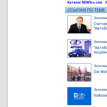
Каталог NEWSru.com
::
И
ССЫЛКИ ПО ТЕМЕ
Эконом
Счетна
"АвтоВ
Эконом
"АвтоВ
пошли
Эконом
Die We
Эконом
Volksw