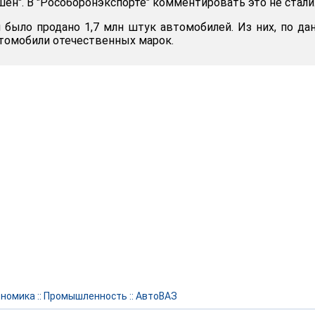
шен". В "Рособоронэкспорте" комментировать это не стали
и было продано 1,7 млн штук автомобилей. Из них, по д
автомобили отечественных марок.
ономика
::
Промышленность
::
АвтоВАЗ