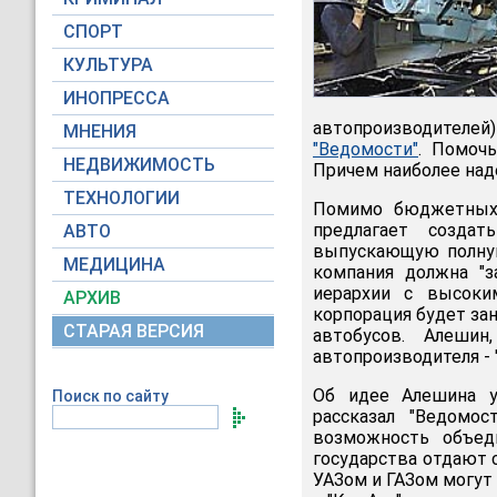
СПОРТ
КУЛЬТУРА
ИНОПРЕССА
автопроизводителей)
МНЕНИЯ
"Ведомости"
. Помоч
НЕДВИЖИМОСТЬ
Причем наиболее над
ТЕХНОЛОГИИ
Помимо бюджетных 
предлагает создат
АВТО
выпускающую полную
МЕДИЦИНА
компания должна "з
иерархии с высоким
АРХИВ
корпорация будет за
СТАРАЯ ВЕРСИЯ
автобусов. Алешин
автопроизводителя - 
Об идее Алешина у
Поиск по сайту
рассказал "Ведомо
возможность объеди
государства отдают 
УАЗом и ГАЗом могут 