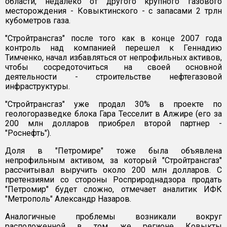
области, недалеко от другого крупного газового
месторождения - Ковыктинского - с запасами 2 трлн
кубометров газа.
"Стройтрансгаз" после того как в конце 2007 года
контроль над компанией перешел к Геннадию
Тимченко, начал избавляться от непрофильных активов,
чтобы сосредоточиться на своей основной
деятельности - строительстве нефтегазовой
инфраструктуры.
"Стройтрансгаз" уже продал 30% в проекте по
геологоразведке блока Гара Тесселит в Алжире (его за
200 млн долларов приобрел второй партнер -
"Роснефть").
Доля в "Петромире" тоже была объявлена
непрофильным активом, за который "Стройтрансгаз"
рассчитывал выручить около 200 млн долларов. С
претензиями со стороны Росприроднадзора продать
"Петромир" будет сложно, отмечает аналитик ИФК
"Метрополь" Александр Назаров.
Аналогичные проблемы возникали вокруг
расположенной в том же регионе Ковыкты