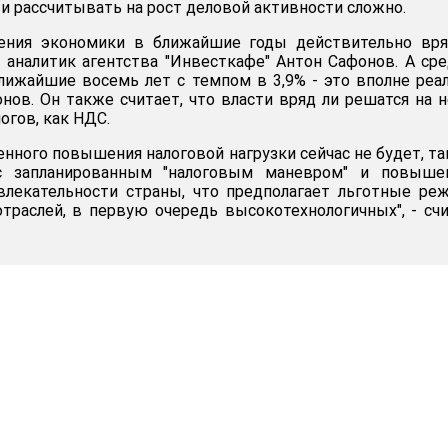
и рассчитывать на рост деловой активности сложно.
ения экономики в ближайшие годы действительно вря
 аналитик агентства "Инвесткафе" Антон Сафонов. А ср
лижайшие восемь лет с темпом в 3,9% - это вполне реа
онов. Он также считает, что власти вряд ли решатся на 
огов, как НДС.
нного повышения налоговой нагрузки сейчас не будет, та
с запланированным "налоговым маневром" и повыше
влекательности страны, что предполагает льготные р
траслей, в первую очередь высокотехнологичных", - сч