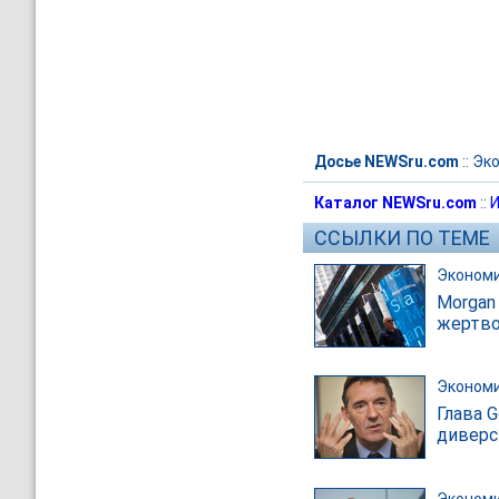
Досье NEWSru.com
::
Эк
Каталог NEWSru.com
::
И
ССЫЛКИ ПО ТЕМЕ
Эконом
Morgan
жертв
Эконом
Глава G
диверс
Эконом