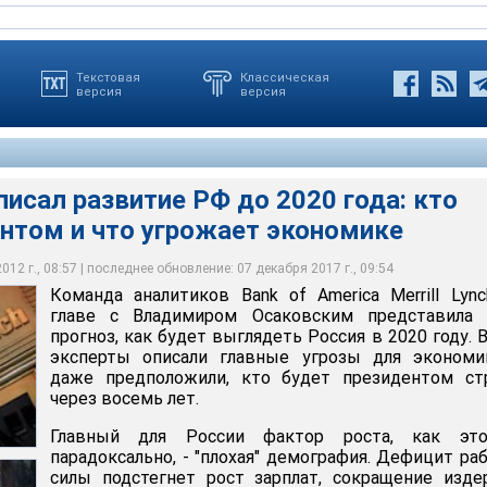
Текстовая
Классическая
версия
версия
описал развитие РФ до 2020 года: кто
ентом и что угрожает экономике
Bank of America Merrill Lynch представила свой прогноз, как
сия в 2020 году. В нем эксперты описали главные угрозы для
 страна будет зависеть от цен на нефть и развития политической
редположили, кто будет президентом страны в 2020 году
фактор роста, как это ни парадоксально, - "плохая" демография
12 г., 08:57 | последнее обновление: 07 декабря 2017 г., 09:54
Команда аналитиков Bank of America Merrill Lyn
главе с Владимиром Осаковским представила 
прогноз, как будет выглядеть Россия в 2020 году. 
эксперты описали главные угрозы для экономи
даже предположили, кто будет президентом ст
через восемь лет.
Главный для России фактор роста, как эт
парадоксально, - "плохая" демография. Дефицит ра
силы подстегнет рост зарплат, сокращение изд