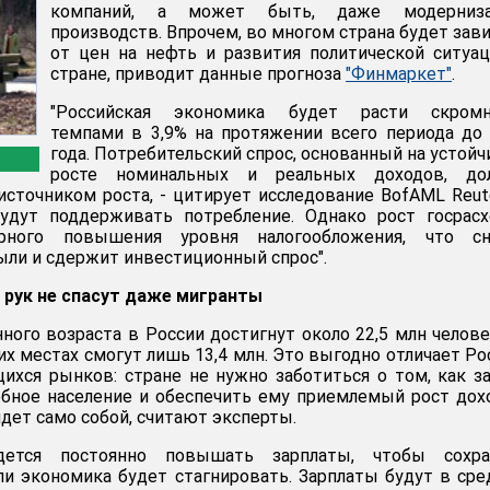
компаний, а может быть, даже модерниз
производств. Впрочем, во многом страна будет зав
от цен на нефть и развития политической ситуа
стране, приводит данные прогноза
"Финмаркет"
.
"Российская экономика будет расти скром
темпами в 3,9% на протяжении всего периода до
года. Потребительский спрос, основанный на устой
росте номинальных и реальных доходов, до
сточником роста, - цитирует исследование BofAML Reute
удут поддерживать потребление. Однако рост госрасх
рного повышения уровня налогообложения, что сн
ли и сдержит инвестиционный спрос".
 рук не спасут даже мигранты
ного возраста в России достигнут около 22,5 млн челове
их местах смогут лишь 13,4 млн. Это выгодно отличает Р
ихся рынков: стране не нужно заботиться о том, как з
бное население и обеспечить ему приемлемый рост дох
дет само собой, считают эксперты.
дется постоянно повышать зарплаты, чтобы сохра
ли экономика будет стагнировать. Зарплаты будут в ср