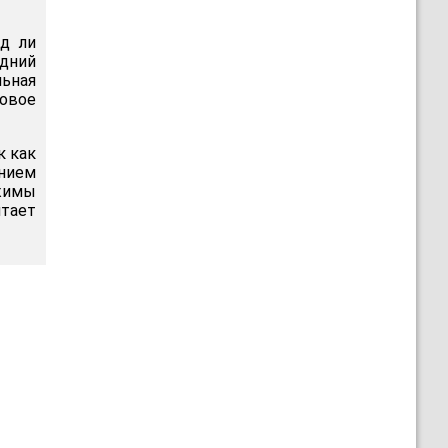
д ли
едний
льная
новое
к как
нием
ежимы
итает