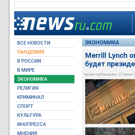
ЭКОНОМИКА
ВСЕ НОВОСТИ
ПАНДЕМИЯ
Merrill Lynch 
В РОССИИ
будет презид
Команда аналитиков 
будет выглядеть Рос
Впрочем, во многом
В МИРЕ
экономики и даже п
Главный для России 
ситуации в стране
время публикации: 27 июня 20
ЭКОНОМИКА
Global Look Press
Russian Look
Russian Look
РЕЛИГИЯ
КРИМИНАЛ
СПОРТ
КУЛЬТУРА
ИНОПРЕССА
МНЕНИЯ