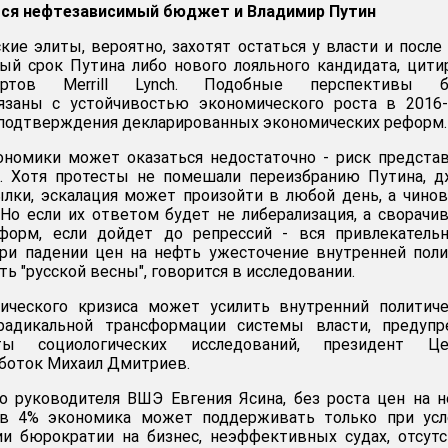
ятся нефтезависимый бюджет и Владимир Путин
ие элиты, вероятно, захотят остаться у власти и после
тый срок Путина либо нового лояльного кандидата, цит
тов Merrill Lynch. Подобные перспективы б
язаны с устойчивостью экономического роста в 2016-
т подтверждения декларированных экономических реформ.
ономики может оказаться недостаточно - риск предста
а. Хотя протесты не помешали переизбранию Путина, 
лки, эскалация может произойти в любой день, а чино
Но если их ответом будет не либерализация, а сворачи
форм, если дойдет до репрессий - вся привлекательн
При падении цен на нефть ужесточение внутренней пол
 "русской весны", говорится в исследовании.
ического кризиса может усилить внутренний политиче
радикальной трансформации системы власти, предупре
ты социологических исследований, президент Це
аботок Михаил Дмитриев.
о руководителя ВШЭ Евгения Ясина, без роста цен на 
 в 4% экономика может поддерживать только при усл
ии бюрократии на бизнес, неэффективных судах, отсут