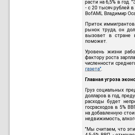
расти на 6,5% в год.
- с 20 тысяч рублей в
BofAML Владимир Оса
Приток иммигрантов 
рынок труда, он до
вызовет в стране в
поможет.
Уровень жизни рабо
фактору роста зарпл
численности среднег
газета"
.
Главная угроза экон
Груз социальных пр
долларов в год, пред
расходы будет непр
госрасходов в 5% В
на добавленную стои
недвижимость, алкого
"Мы считаем, что эт
4,5-5% ВВП, - отмеча