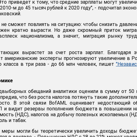
 "Это приведет к тому, что средние зарплаты могут увелич
 2010-м до 45 тысяч рублей к 2020 году", - подсчитал экон
ковский.
не сможет повлиять на ситуацию: чтобы снизить давлен
лжен кратно вырасти. Но даже скромный приток мигра
сплеск национализма, а значит, миграция рынку труд
тающих вырастет за счет роста зарплат. Благодаря э
ат американские эксперты прогнозируют увеличение в Р
о класса в три раза - до 66 млн человек, пишет
"Незави
омике
едвыборных обещаний аналитики оценили в сумму от 50
упредив, что без роста налогов потянуть такие дополните
осто. В этой связи BofAML оценивает недостающий о
ВП и видит резервы пополнения бюджета в повышении н
мость (НДС), налогов на добычу полезных ископаемых (Н
ль и табак.
и меры могли бы теоретически увеличить доходы бюдже
ется в докладе. - Повышение НДС с 18 до 22% может увел