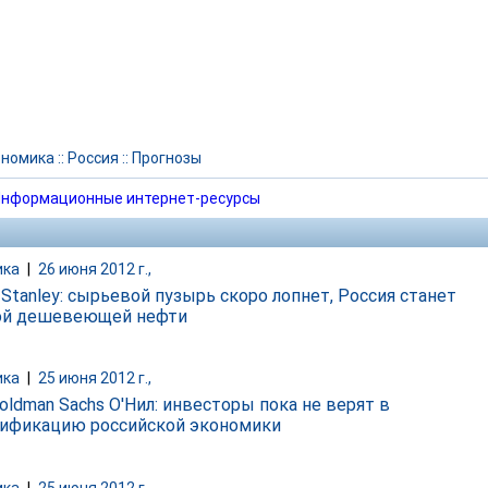
ономика
::
Россия
::
Прогнозы
нформационные интернет-ресурсы
ика
|
26 июня 2012 г.,
 Stanley: cырьевой пузырь скоро лопнет, Россия станет
ой дешевеющей нефти
ика
|
25 июня 2012 г.,
oldman Sachs О'Нил: инвесторы пока не верят в
ификацию российской экономики
ика
|
25 июня 2012 г.,