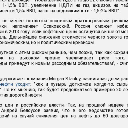
1-1,5% ВВП, увеличение НДПИ на газ, акцизов на таб
инести 1,5% ВВП, налог на недвижимость - 1,5-2% ВВП".
 не менее остаются основным краткосрочным риском
ики, напоминает Осаковский. Россия сможет избе
и в 2013 году, если нефтяные цены останутся выше отме
ель. Дальнейшее снижение стоимости черного золота г
ономическим, но и политическим кризисом.
нуться с этим риском раньше, чем позже, так как сохра
ок на высоком уровне увеличивает риск того,
ды приведут к новым расходным обязательствам", - сч
ддерживает компания Morgan Stanley, заявившая днем ра
нефти уходит
: "как и пузырь доткомов когда-то, сыр
". По их мнению, так будет продолжаться примерно 20 ле
тия дорогой нефти.
ю цен и российские власти. Так, на прошлой неделе 
Андрей Белоусов заявил, что в его ведомстве готов
арий на случай снижения цен на нефть до 60 долларо