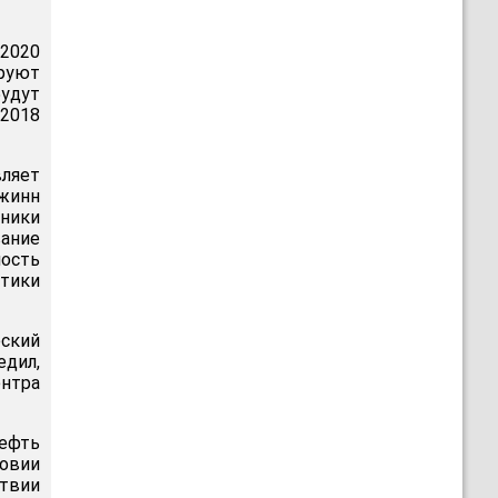
 2020
ируют
удут
2018
вляет
джинн
вники
вание
ость
итики
ский
дил,
нтра
нефть
овии
ствии