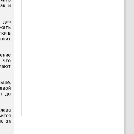
ак и
 для
жать
тки в
розит
нение
 что
итают
ньше,
ьевой
т, до
глава
ится
в за