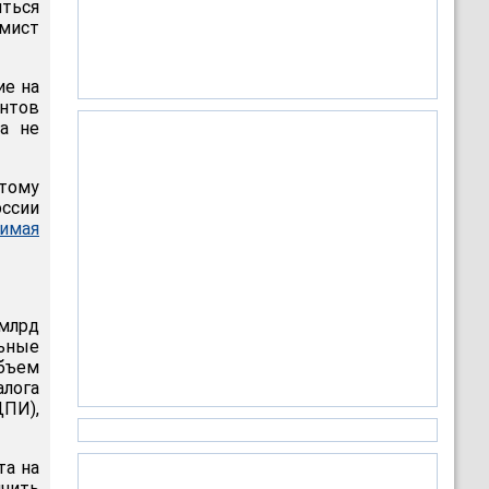
иться
омист
ие на
нтов
а не
тому
оссии
симая
 млрд
льные
бъем
алога
ДПИ),
та на
ичить