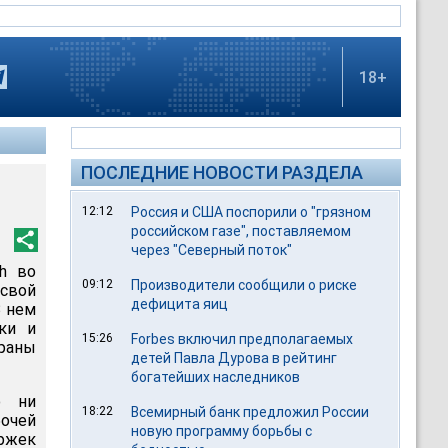
18+
ПОСЛЕДНИЕ НОВОСТИ РАЗДЕЛА
12:12
Россия и США поспорили о "грязном
российском газе", поставляемом
через "Северный поток"
ch во
09:12
Производители сообщили о риске
свой
дефицита яиц
В нем
ки и
15:26
Forbes включил предполагаемых
раны
детей Павла Дурова в рейтинг
богатейших наследников
о ни
18:22
Всемирный банк предложил России
бочей
новую программу борьбы с
ержек