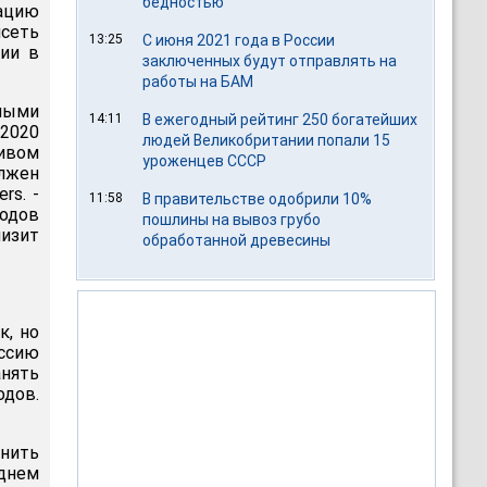
бедностью
ацию
исеть
13:25
С июня 2021 года в России
ции в
заключенных будут отправлять на
работы на БАМ
ными
14:11
В ежегодный рейтинг 250 богатейших
 2020
людей Великобритании попали 15
чивом
уроженцев СССР
лжен
rs. -
11:58
В правительстве одобрили 10%
одов
пошлины на вывоз грубо
изит
обработанной древесины
к, но
оссию
анять
одов.
нить
еднем