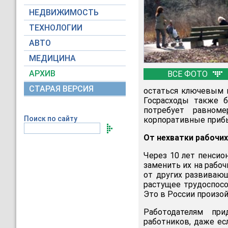
НЕДВИЖИМОСТЬ
ТЕХНОЛОГИИ
АВТО
МЕДИЦИНА
АРХИВ
ВСЕ ФОТО
СТАРАЯ ВЕРСИЯ
остаться ключевым и
Госрасходы также б
потребует равноме
Поиск по сайту
корпоративные прибы
От нехватки рабочих
Через 10 лет пенсион
заменить их на рабоч
от других развивающ
растущее трудоспосо
Это в России произой
Работодателям при
работников, даже ес