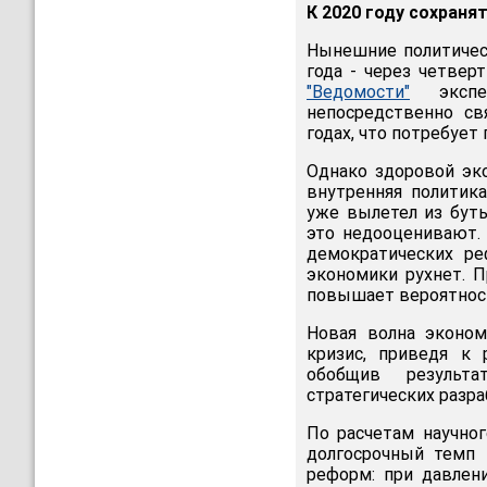
К 2020 году сохран
Нынешние политическ
года - через четвер
"Ведомости"
экспер
непосредственно св
годах, что потребуе
Однако здоровой эк
внутренняя политик
уже вылетел из буты
это недооценивают. 
демократических ре
экономики рухнет. 
повышает вероятность
Новая волна эконом
кризис, приведя к 
обобщив результа
стратегических разр
По расчетам научног
долгосрочный темп
реформ: при давлен