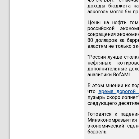
доходы бюджета на 
алкоголь могло бы пр
Цены на нефть тем
российской эконом
сокращения экономик
80 долларов за барр
властям не только эк
"России лучше столк
нефтяных котиров
дополнительные дохо
аналитики BofAML.
В этом мнении их по
что
время дорогой 
пузырь скоро лопнет
следующего десятиле
Готовятся к падени
Минэкономразвития 
экономический сцен
баррель.