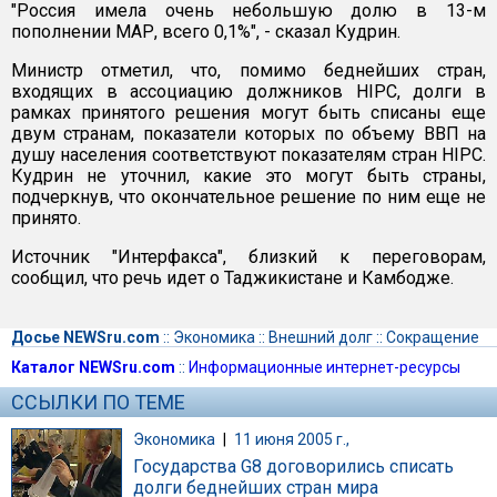
"Россия имела очень небольшую долю в 13-м
пополнении МАР, всего 0,1%", - сказал Кудрин.
Министр отметил, что, помимо беднейших стран,
входящих в ассоциацию должников HIPC, долги в
рамках принятого решения могут быть списаны еще
двум странам, показатели которых по объему ВВП на
душу населения соответствуют показателям стран HIPC.
Кудрин не уточнил, какие это могут быть страны,
подчеркнув, что окончательное решение по ним еще не
принято.
Источник "Интерфакса", близкий к переговорам,
сообщил, что речь идет о Таджикистане и Камбодже.
Досье NEWSru.com
::
Экономика
::
Внешний долг
::
Сокращение
Каталог NEWSru.com
::
Информационные интернет-ресурсы
ССЫЛКИ ПО ТЕМЕ
Экономика
|
11 июня 2005 г.,
Государства G8 договорились списать
долги беднейших стран мира