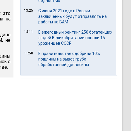
бедностью
13:25
С июня 2021 года в России
: это
заключенных будут отправлять на
ла на
работы на БАМ
14:11
В ежегодный рейтинг 250 богатейших
дано
людей Великобритании попали 15
M, не
уроженцев СССР
11:58
В правительстве одобрили 10%
аины
пошлины на вывоз грубо
ись о
обработанной древесины
тве.