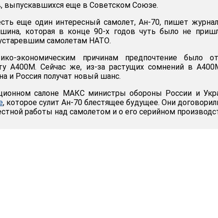
в, выпускавшихся еще в Советском Союзе.
сть еще один интересный самолет, Ан-70, пишет журнал
шина, которая в конце 90-х годов чуть было не приш
о устаревшим самолетам НАТО.
ико-экономическим причинам предпочтение было от
ту A400M. Сейчас же, из-за растущих сомнений в A400
на и Россия получат новый шанс.
ационном салоне МАКС министры обороны России и Укр
е
, которое сулит Aн-70 блестящее будущее. Они договорил
стной работы над самолетом и о его серийном производс