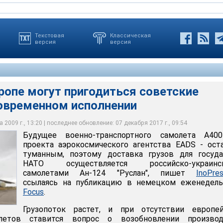
Текстовая
Классическая
версия
версия
ропе могут пригодиться советские
овременном исполнении
 2009 г., 13:20 | последнее обновление: 07 декабря 2017 г., 09:54
Будущее военно-транспортного самолета A40
проекта аэрокосмического агентства EADS - ост
туманным, поэтому доставка грузов для госуда
НАТО осуществляется российско-украинс
самолетами Ан-124 "Руслан", пишет
InoPres
ссылаясь на публикацию в немецком еженедель
Focus
.
Грузопоток растет, и при отсутствии европей
летов ставится вопрос о возобновлении производ