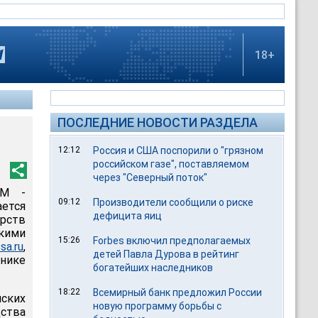
18+
ПОСЛЕДНИЕ НОВОСТИ РАЗДЕЛА
12:12
Россия и США поспорили о "грязном
российском газе", поставляемом
через "Северный поток"
0M -
09:12
Производители сообщили о риске
ается
дефицита яиц
рств
кими
15:26
Forbes включил предполагаемых
sa.ru
,
детей Павла Дурова в рейтинг
нике
богатейших наследников
18:22
Всемирный банк предложил России
ских
новую программу борьбы с
ства