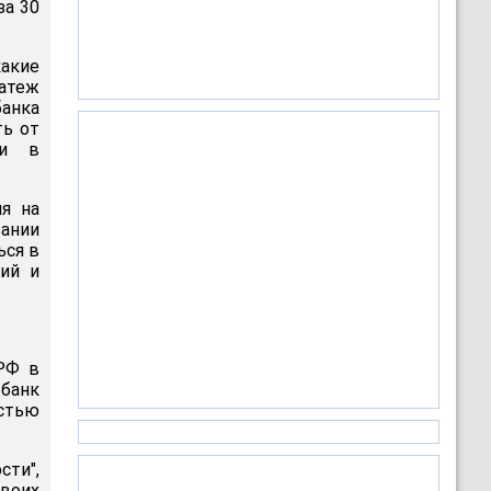
за 30
какие
атеж
банка
ть от
ли в
ия на
вании
ься в
ий и
 РФ в
 банк
остью
сти",
воих