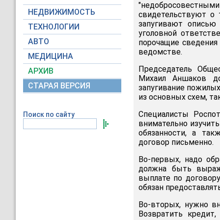
"недобросовестны
НЕДВИЖИМОСТЬ
свидетельствуют о 
запугивают описью 
ТЕХНОЛОГИИ
уголовной ответстве
АВТО
порочащие сведения 
ведомстве.
МЕДИЦИНА
Председатель Обще
АРХИВ
Михаил Аншаков до
СТАРАЯ ВЕРСИЯ
запугивание пожилых
из основных схем, так
Специалисты Роспот
Поиск по сайту
внимательно изучить
обязанности, а так
договор письменно.
Во-первых, надо об
должна быть выраж
выплате по договору
обязан предоставлять
Во-вторых, нужно вн
Возвратить кредит,