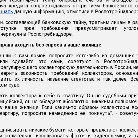
ача кредита сопровождалась открытием банковского с
ашать
данную информацию, отметили в Роспотребнадзоре
и, составляющей банковскую тайну, третьим лицам в р
ступке прав требования предусматривает уголо
дчеркнули в Роспотребнадзоре.
права входить без спроса в ваше жилище
ишли к вам домой, попросите кого-либо из домашних 
ли сделайте это сами, советуют в Роспотребнадз
 регулирующего коллекторскую деятельность в России, не
верить законность требований коллекторов, основани
овить их личность, название агентства и так далее. Вс
ом суде.
ать коллектора к себе в квартиру. Он не судебный при
лицейский, он не обладает абсолютно никакими полномо
 в ваше жилище. Если каким-то образом коллекторы в
вартиру, попросите немедленно ее покинуть", - совет
подписывать никакие бумаги, которые предлагают коллек
 желательно использовать фото- и видеосъемку, а т