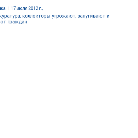
ика
|
17 июля 2012 г.,
куратура: коллекторы угрожают, запугивают и
ют граждан