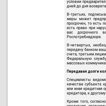
условии предварител
дней до дня возврата
В-третьих, подписы
меры может предпри
просрочен, то есть п
есть право при нару
вас досрочного в
Роспотребнадзоре.
В-четвертых, необх
передачу банком ваш
счета, третьим лицам
Федеральную службу
массовых коммуникац
Передавая долги ко
Специалисты ведомс
качестве субъекта к
или иная кредитная 
кредитора, к другому
Кроме того, согласн
кредитная организа