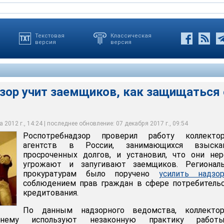
Текстовая
Классическая
версия
версия
зор учит заемщиков, как защищаться 
оверил работу коллекторских агентств в России, занимающихся
енных долгов, и установил, что они нередко угрожают и
ков
 2012 г., 14:24 | последнее обновление: 07 декабря 2017 г., 09:54
Роспотребнадзор проверил работу коллектор
агентств в России, занимающихся взыска
просроченных долгов, и установил, что они не
угрожают и запугивают заемщиков. Регионал
прокуратурам было поручено
усилить надзо
соблюдением прав граждан в сфере потребитель
кредитования.
По данным надзорного ведомства, коллектор
ежнему используют незаконную практику рабо