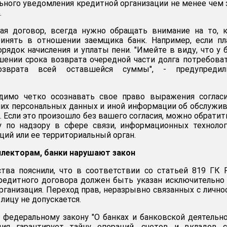
ьного уведомления кредитной организации не менее чем 
.
вая договор, всегда нужно обращать внимание на то, 
нять в отношении заемщика банк. Например, если пл
орядок начисления и уплаты пени. "Имейте в виду, что у 
шении срока возврата очередной части долга потребова
озврата всей оставшейся суммы", - предупреди
одимо четко осознавать свое право выражения соглас
их персональных данных и иной информации об обслужи
. Если это произошло без вашего согласия, можно обратит
 по надзору в сфере связи, информационных технолог
ий или ее территориальный орган.
ллекторам, банки нарушают закон
тва пояснили, что в соответствии со статьей 819 ГК
редитного договора должен быть указан исключительно
организация. Переход прав, неразрывно связанных с личн
 лицу не допускается.
о федеральному закону "О банках и банковской деятельно
ция гарантирует тайну операций, счетов и вкладов с