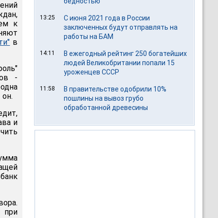
бедностью
ений
дан,
13:25
С июня 2021 года в России
ем к
заключенных будут отправлять на
аняют
работы на БАМ
ти"
в
14:11
В ежегодный рейтинг 250 богатейших
людей Великобритании попали 15
оль"
уроженцев СССР
ов -
 одна
11:58
В правительстве одобрили 10%
 он.
пошлины на вывоз грубо
обработанной древесины
дит,
ава и
чить
умма
ащей
 банк
вора.
 при