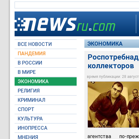
ЭКОНОМИКА
ВСЕ НОВОСТИ
ПАНДЕМИЯ
Роспотребнад
В РОССИИ
коллекторов
Роспотребнадзор пр
взысканием просроч
В МИРЕ
запугивают заемщи
время публикации: 28 августа
ЭКОНОМИКА
tomsk.ru
РЕЛИГИЯ
КРИМИНАЛ
СПОРТ
КУЛЬТУРА
ИНОПРЕССА
агентства по-пр
МНЕНИЯ