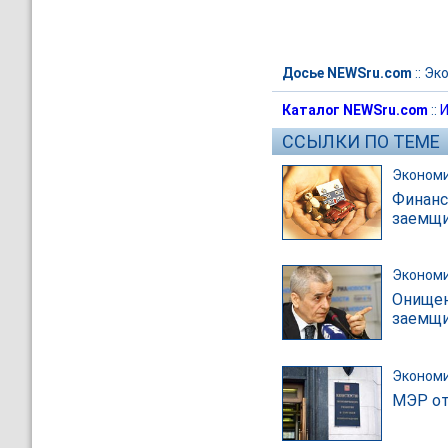
Досье NEWSru.com
::
Эк
Каталог NEWSru.com
::
И
ССЫЛКИ ПО ТЕМЕ
Эконом
Финанс
заемщи
Эконом
Онищен
заемщи
Эконом
МЭР от