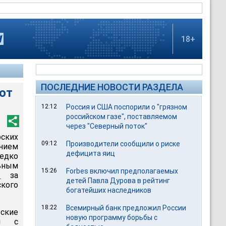
18+
ПОСЛЕДНИЕ НОВОСТИ РАЗДЕЛА
от
12:12
Россия и США поспорили о "грязном
российском газе", поставляемом
через "Северный поток"
ских
09:12
Производители сообщили о риске
нием
дефицита яиц
редко
ьным
15:26
Forbes включил предполагаемых
р
за
детей Павла Дурова в рейтинг
ского
богатейших наследников
18:22
Всемирный банк предложил России
ские
новую программу борьбы с
ты с