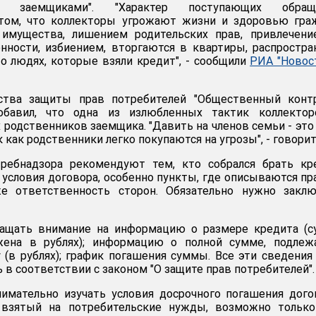
ми заемщиками". "Характер поступающих обращ
том, что коллекторы угрожают жизни и здоровью граж
имущества, лишением родительских прав, привлечени
нности, избиением, вторгаются в квартиры, распростр
о людях, которые взяли кредит", - сообщили
РИА "Новос
ства защиты прав потребителей "Общественный контр
бавил, что одна из излюбленных тактик коллектор
 родственников заемщика. "Давить на членов семьи - это
 как родственники легко покупаются на угрозы", - говорит
ребнадзора рекомендуют тем, кто собрался брать кре
 условия договора, особенно пункты, где описываются пр
же ответственность сторон. Обязательно нужно заклю
ращать внимание на информацию о размере кредита (с
ена в рублях); информацию о полной сумме, подлеж
 (в рублях); график погашения суммы. Все эти сведения
 в соответствии с законом "О защите прав потребителей".
имательно изучать условия досрочного погашения дого
 взятый на потребительские нужды, возможно только