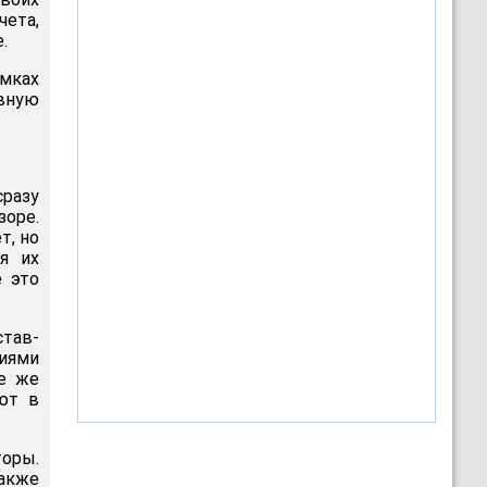
чета,
.
амках
вную
сразу
оре.
т, но
я их
е это
став-
чиями
се же
уют в
торы.
акже