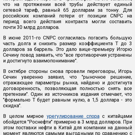
что на протяжении всей трубы действует единый
сетевой тариф, равный 65 долларам за тонну. Для
российских компаний потери от позиции CNPC на
период всего действия контракта могли составить
почти 30 млрд долларов.
В июне 2011-го CNPC согласилась погасить большую
часть долга и снизить размер коэффициента T до 3
долларов за баррель. Это дало вице-премьеру Игорю
Сечину повод заявить, что "все противоречия устранены
и достигнуто взаимопонимание".
В октябре стороны снова провели переговоры, Игорь
Сечин уверенно заявил, что "рыночное решение,
отражающее параметры рынка, найдено и достигнута
договоренность, позволяющая полностью снять все
претензии". Один из источников издания отмечает, что
"формально T будет равным нулю, а 1,5 доллара - это
скидка".
В целом мирное
урегулирование спора
с китайцами
обойдется "Роснефти" примерно в 3 млрд долларов. При
этом поставки нефти в Китай для компании на данный
момент являются самыми выгодными по сравнению с