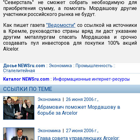
"Северсталь" не сможет собрать необходимую для
приобретения сумму, а помогать Мордашову другие
участники российского рынка не будут.
Как пишет газета
"Ведомости"
со ссылкой на источники
в Кремле, руководство страны вряд ли даст указание
другим металлургам спасать Мордашова и срочно
создавать пул инвесторов для покупки 100% акций
Alcelor.
Досье NEWSru.com
::
Экономика
::
Промышленность
::
Сталелитейная
Каталог NEWSru.com
::
Информационные интернет-ресурсы
ССЫЛКИ ПО ТЕМЕ
Экономика
|
26 июня 2006 г.,
Абрамович поможет Мордашову в
борьбе за Arcelor
Экономика
|
27 июня 2006 г.,
Глава совета управляющих Arcelor: