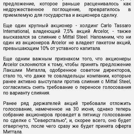
предложение, которое раньше расценивалось как
недружественное поглощение, превратилось в
приемлемую для государства и акционера сделку.
Еще один крупный акционер - холдинг Carlo Tassaro
International, владеющий 7,5% акций Arcelor, - также
высказался за слияние с Mittal Steel. Напомним, что ни
один из акционеров Arcelor не владеет пакетом акций,
превышающим 10% от уставного капитала.
Еще одним важным признаком того, что акционеры
Arcelor склоняются к тому, чтобы принять предложение
Лакшми Миталла, одобренное советом директоров,
стало то, что даже те совладельцы компании, которые
ранее активно выступали против слияния с Mittal Steel,
согласились снять требование о переносе голосования
по варианту слияния.
Ранее ряд держателей акций требовали отложить
голосование, намеченное на 30 июня, однако теперь
собрание акционеров проведет в пятницу голосование
по сделке с "Северсталью", и, скорее всего, оно будет
отвергнуто, после чего сразу же будет принята оферта
Миттала.