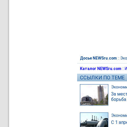
Досье NEWSru.com
::
Эк
Каталог NEWSru.com
::
И
ССЫЛКИ ПО ТЕМЕ
Эконом
За мес
борьба
Эконом
С 1 ап