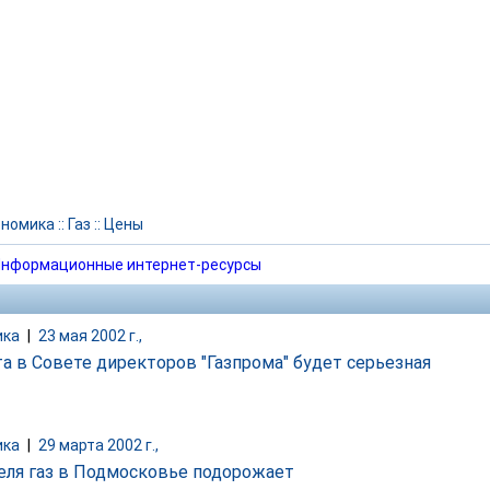
ономика
::
Газ
::
Цены
нформационные интернет-ресурсы
ика
|
23 мая 2002 г.,
та в Совете директоров "Газпрома" будет серьезная
ика
|
29 марта 2002 г.,
реля газ в Подмосковье подорожает