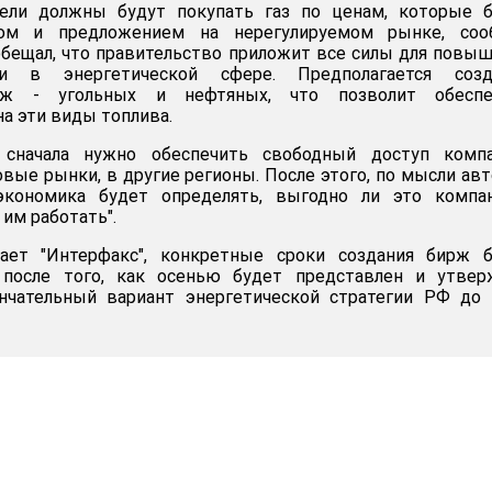
ели должны будут покупать газ по ценам, которые б
сом и предложением на нерегулируемом рынке, соо
бещал, что правительство приложит все силы для повы
ии в энергетической сфере. Предполагается созд
ирж - угольных и нефтяных, что позволит обеспе
а эти виды топлива.
, сначала нужно обеспечить свободный доступ компа
овые рынки, в другие регионы. После этого, по мысли ав
 экономика будет определять, выгодно ли это компан
 им работать".
ает "Интерфакс", конкретные сроки создания бирж б
 после того, как осенью будет представлен и утвер
нчательный вариант энергетической стратегии РФ до 