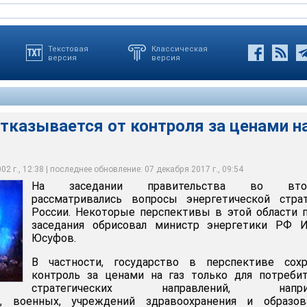
Текстовая
Классическая
версия
версия
тказывается от контроля за ценами н
вается от контроля за ценами на газ
2 г., 12:38 | последнее обновление: 07 декабря 2017 г., 09:54
На заседании правительства во вто
рассматривались вопросы энергетической страт
России. Некоторые перспективы в этой области 
заседания обрисовал министр энергетики РФ И
Юсуфов.
В частности, государство в перспективе сохр
контроль за ценами на газ только для потреби
стратегических направлений, напри
й, военных, учреждений здравоохранения и образова