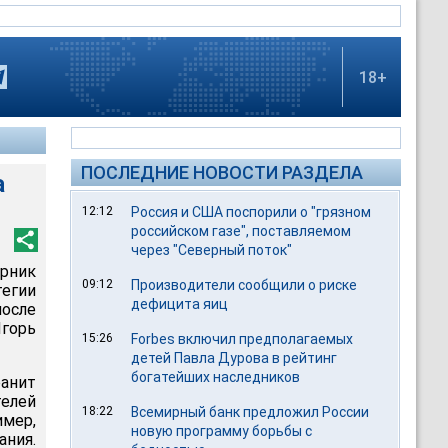
18+
ПОСЛЕДНИЕ НОВОСТИ РАЗДЕЛА
а
12:12
Россия и США поспорили о "грязном
российском газе", поставляемом
через "Северный поток"
рник
09:12
Производители сообщили о риске
егии
дефицита яиц
после
горь
15:26
Forbes включил предполагаемых
детей Павла Дурова в рейтинг
богатейших наследников
анит
телей
18:22
Всемирный банк предложил России
мер,
новую программу борьбы с
ния.