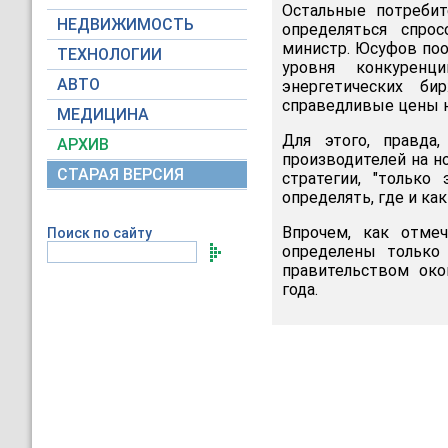
Остальные потребит
НЕДВИЖИМОСТЬ
определяться спро
министр. Юсуфов поо
ТЕХНОЛОГИИ
уровня конкуренц
АВТО
энергетических б
справедливые цены н
МЕДИЦИНА
Для этого, правда
АРХИВ
производителей на н
СТАРАЯ ВЕРСИЯ
стратегии, "только
определять, где и как
Впрочем, как отмеч
Поиск по сайту
определены только
правительством око
года.