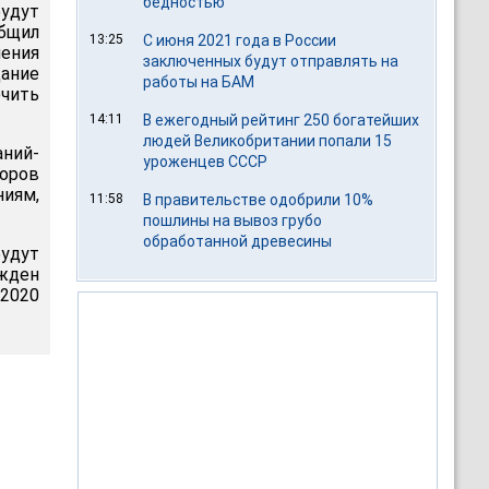
бедностью
удут
бщил
13:25
С июня 2021 года в России
шения
заключенных будут отправлять на
ание
работы на БАМ
чить
14:11
В ежегодный рейтинг 250 богатейших
людей Великобритании попали 15
ний-
уроженцев СССР
торов
иям,
11:58
В правительстве одобрили 10%
пошлины на вывоз грубо
обработанной древесины
удут
жден
2020