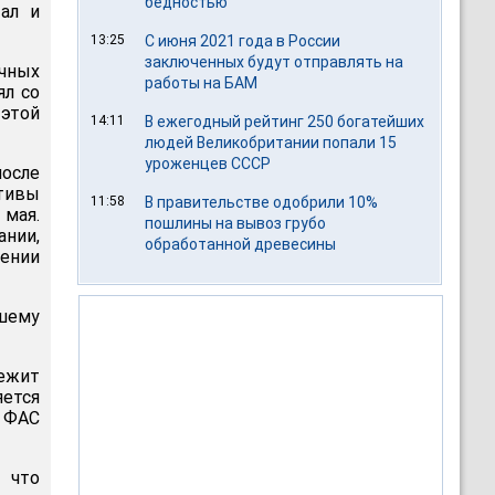
бедностью
ал и
13:25
С июня 2021 года в России
заключенных будут отправлять на
чных
работы на БАМ
ял со
 этой
14:11
В ежегодный рейтинг 250 богатейших
людей Великобритании попали 15
уроженцев СССР
осле
ктивы
11:58
В правительстве одобрили 10%
 мая.
пошлины на вывоз грубо
нии,
обработанной древесины
рении
вшему
лежит
яется
 ФАС
 что