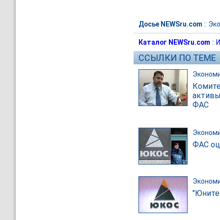
Досье NEWSru.com
::
Эк
Каталог NEWSru.com
::
И
ССЫЛКИ ПО ТЕМЕ
Эконом
Комите
активы
ФАС
Эконом
ФАС оц
Эконом
"Юните