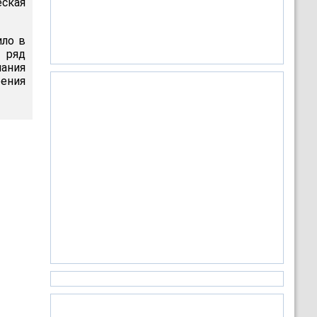
ская
ило в
 ряд
ания
рения