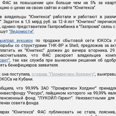
д ФАС за повышение цен больше чем на 5% за кварт
ию о ценах на своих сайтах и сайте "Юнитекса".
 владельцы "Юнитекса" работали и работают в разли
". Задаток в 1,5 млрд руб. за 12-й лот "Юнитекс" перечисл
, однако представители Газпромбанка и "Газпрома" связь с
ишут
"Ведомости"
.
ыиграл аукцион
по продаже сбытовой сети ЮКОСа п
орьбы со структурами ТНК-BP и Shell, предложив за а
Оплатить их "Юнитекс" должен до вечера вторника, 29
ассчитывали, что ФАС раскроет владельцев компа
сант"
, так как служба при вынесении решения об одоб
ять бенефициаров заявителя.
к она поступила,
отказав "Промрегион Холдингу"
, выигра
ЮКОСа на Кубани.
общила, что 99,99% ЗАО "Промрегион Холдинг" принад
нвестфонду "Ресурс", пайщиком которого на 99,99% явл
пенсионный фонд "ЛУКОЙЛ-Гарант". Неизвестными для
ленах совета фонда.
рах "Юнитекса" ФАС публиковать не стала, пояснив,