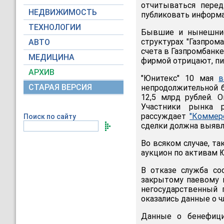
отчитываться пере
НЕДВИЖИМОСТЬ
публиковать информац
ТЕХНОЛОГИИ
Бывшие и нынешние
структурах "Газпрома
АВТО
счета в Газпромбанке
МЕДИЦИНА
фирмой отрицают, п
АРХИВ
"Юнитекс" 10 мая
в
СТАРАЯ ВЕРСИЯ
непродолжительной б
12,5 млрд рублей. 
Участники рынка р
рассуждает
"Коммер
Поиск по сайту
сделки должна выявл
Во всяком случае, та
аукцион по активам 
В отказе служба со
закрытому паевому и
негосударственный 
оказались данные о ч
Данные о бенефициа