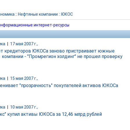
ономика
::
Нефтяные компании
::
ЮКОС
нформационные интернет-ресурсы
ика
|
17 мая 2007 г.,
т кредиторов ЮКОСа заново пристраивает южные
 компании - "Промрегион холдинг" не прошел проверку
ика
|
15 мая 2007 г.,
енивает "прозрачность" покупателей активов ЮКОСа
ика
|
10 мая 2007 г.,
кс" купил активы ЮКОСа за 12,46 млрд рублей