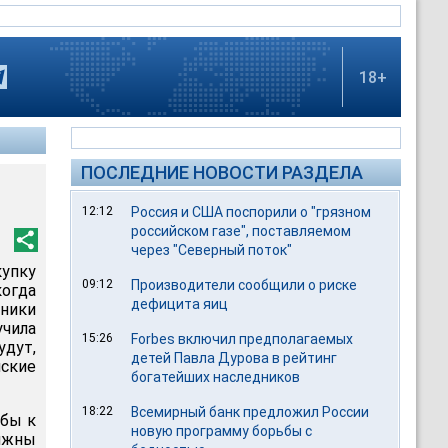
18+
ПОСЛЕДНИЕ НОВОСТИ РАЗДЕЛА
12:12
Россия и США поспорили о "грязном
российском газе", поставляемом
через "Северный поток"
упку
09:12
Производители сообщили о риске
огда
дефицита яиц
ники
учила
15:26
Forbes включил предполагаемых
удут,
детей Павла Дурова в рейтинг
ские
богатейших наследников
18:22
Всемирный банк предложил России
жбы к
новую программу борьбы с
лжны