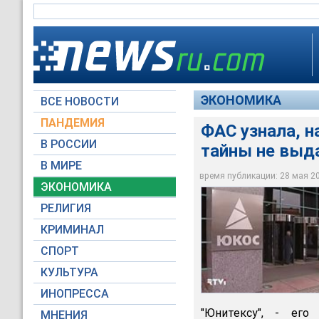
ЭКОНОМИКА
ВСЕ НОВОСТИ
ПАНДЕМИЯ
ФАС узнала, н
В РОССИИ
тайны не выд
ФАС дала свое согла
имуществом ЮКОСа,
В МИРЕ
финансирования сд
время публикации: 28 мая 200
ЭКОНОМИКА
RTV International
РЕЛИГИЯ
КРИМИНАЛ
СПОРТ
КУЛЬТУРА
ИНОПРЕССА
"Юнитексу", - его
МНЕНИЯ