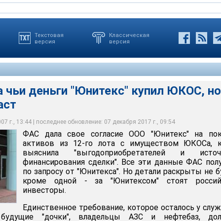
Текстовая
Классическая
версия
версия
а чьи деньги "Юнитекс" купил ЮКОС, но
аст
сие ООО “Юнитекс” на покупку активов из 12-го лота с
 когда выяснила “выгодоприобретателей и источники
елки”
7 г., 13:44 | последнее обновление: 07 декабря 2017 г., 09:54
ФАС дала свое согласие ООО "Юнитекс" на пок
активов из 12-го лота с имуществом ЮКОСа, к
выяснила "выгодоприобретателей и источ
финансирования сделки". Все эти данные ФАС пол
по запросу от "Юнитекса". Но детали раскрыты не б
кроме одной - за "Юнитексом" стоят россий
инвесторы.
Единственное требование, которое осталось у слу
 будущие "дочки", владельцы АЗС и нефтебаз, до