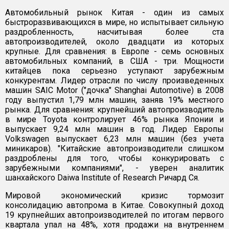
Автомобильный рынок Китая - один из самых
быстроразвивающихся в мире, но испытывает сильную
раздробленность, насчитывая более ста
автопроизводителей, около двадцати из которых
крупные. Для сравнения: в Европе - семь основных
автомобильных компаний, в США - три. Мощности
китайцев пока серьезно уступают зарубежным
конкурентам. Лидер отрасли по числу произведенных
машин SAIC Motor ("дочка" Shanghai Automotive) в 2008
году выпустил 1,79 млн машин, заняв 19% местного
рынка. Для сравнения: крупнейший автопроизводитель
в мире Toyota контролирует 46% рынка Японии и
выпускает 9,24 млн машин в год. Лидер Европы
Volkswagen выпускает 6,23 млн машин (без учета
миникаров). "Китайские автопроизводители слишком
раздроблены для того, чтобы конкурировать с
зарубежными компаниями", - уверен аналитик
шанхайского Daiwa Institute of Research Ричард Ся.
Мировой экономический кризис тормозит
консолидацию автопрома в Китае. Совокупный доход
19 крупнейших автопроизводителей по итогам первого
квартала упал на 48%, хотя продажи на внутреннем