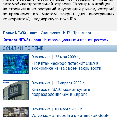
автомобилестроительной отрасли. "Козырь китайцев -
их стремительно растущий внутренний рынок, который
по-прежнему во многом закрыт для иностранных
конкурентов", - подчеркнула г-жа Юэ.
Досье NEWSru.com
::
Экономика
::
КНР
::
Транспорт
Каталог NEWSru.com
::
Информационные интернет-ресурсы
ССЫЛКИ ПО ТЕМЕ
Экономика
|
22 мая 2009 г.,
FT: Китай нескоро потеснит США в
экономике из-за своей закрытости
Экономика
|
13 апреля 2009 г.,
Китайская SAIC может купить
подразделения GM в Европе
Экономика
|
03 марта 2009 г.,
Volvo может перейти к китайской Geely