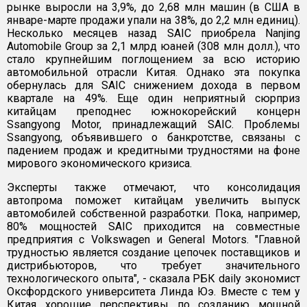
рынке выросли на 3,9%, до 2,68 млн машин (в США в
январе-марте продажи упали на 38%, до 2,2 млн единиц).
Несколько месяцев назад SAIC приобрела Nanjing
Automobile Group за 2,1 млрд юаней (308 млн долл.), что
стало крупнейшим поглощением за всю историю
автомобильной отрасли Китая. Однако эта покупка
обернулась для SAIC снижением дохода в первом
квартале на 49%. Еще один неприятный сюрприз
китайцам преподнес южнокорейский концерн
Ssangyong Motor, принадлежащий SAIC. Проблемы
Ssangyong, объявившего о банкротстве, связаны с
падением продаж и кредитными трудностями на фоне
мирового экономического кризиса.
Эксперты также отмечают, что консолидация
автопрома поможет китайцам увеличить выпуск
автомобилей собственной разработки. Пока, например,
80% мощностей SAIC приходится на совместные
предприятия с Volkswagen и General Motors. "Главной
трудностью является создание цепочек поставщиков и
дистрибьюторов, что требует значительного
технологического опыта", - сказала РБК daily экономист
Оксфордского университета Линда Юэ. Вместе с тем у
Китая хорошие перспективы по созданию мощной