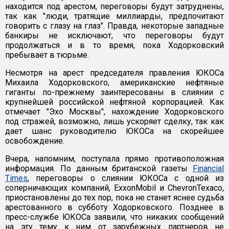
находится под арестом, переговоры будут затруднены,
так как "люди, тратящие миллиарды, предпочитают
говорить с глазу на глаз". Правда, некоторые западные
банкиры не исключают, что переговоры будут
продолжаться и в то время, пока Ходорковский
пребывает в тюрьме.
Несмотря на арест председателя правления ЮКОСа
Михаила Ходорковского, американские нефтяные
гиганты по-прежнему заинтересованы в слиянии с
крупнейшей российской нефтяной корпорацией. Как
отмечает "Эхо Москвы", нахождение Ходорковского
под стражей, возможно, лишь ускоряет сделку, так как
дает шанс руководителю ЮКОСа на скорейшее
освобождение.
Вчера, напомним, поступала прямо противоположная
информация. По данным британской газеты
Financial
Times
, переговоры о слиянии ЮКОСа с одной из
соперничающих компаний, ExxonMobil и ChevronTexaco,
приостановлены до тех пор, пока не станет яснее судьба
арестованного в субботу Ходорковского. Позднее в
пресс-службе ЮКОСа заявили, что никаких сообщений
на эту тему к ним от зарубежных партнеров не