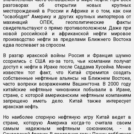
разговорах об открытии новых крупных
месторождений в России и Африке и о том, как они
"освободят" Америку и других крупных импортеров от
махинаций ОПЕК, геополитические факты
свидетельствуют о прямо противоположном. Даже при
новой российской и африканской нефти мировое
производство нефти за пределами Ближнего Востока
едва поспевает за спросом.
В разгар иракской войны Россия и Франция шумно
ссорились с США из-за того, чьи компании получат
доступ к нефти в Ираке после Саддама Хусейна. Менее
известен тот факт, что Китай стремится создать
собственные нефтяные альянсы на Ближнем Востоке,
часто вопреки возражениям Вашингтона. В 2000 году
китайские нефтяные чиновники побывали в Иране,
стране, с которой американским нефтяным компаниям
запрещено иметь дело. Китай также интересует
иракская нефть.
Но наиболее спорную нефтяную игру Китай ведет в
стране, которую Америка когда-то считала своим
самым надежным нефтяным союзником, - в