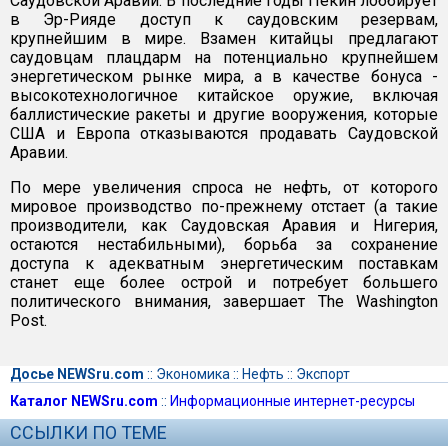
Саудовской Аравии. В последние годы Пекин лоббирует
в Эр-Рияде доступ к саудовским резервам,
крупнейшим в мире. Взамен китайцы предлагают
саудовцам плацдарм на потенциально крупнейшем
энергетическом рынке мира, а в качестве бонуса -
высокотехнологичное китайское оружие, включая
баллистические ракеты и другие вооружения, которые
США и Европа отказываются продавать Саудовской
Аравии.
По мере увеличения спроса не нефть, от которого
мировое производство по-прежнему отстает (а такие
производители, как Саудовская Аравия и Нигерия,
остаются нестабильными), борьба за сохранение
доступа к адекватным энергетическим поставкам
станет еще более острой и потребует большего
политического внимания, завершает The Washington
Post.
Досье NEWSru.com
::
Экономика
::
Нефть
::
Экспорт
Каталог NEWSru.com
::
Информационные интернет-ресурсы
ССЫЛКИ ПО ТЕМЕ