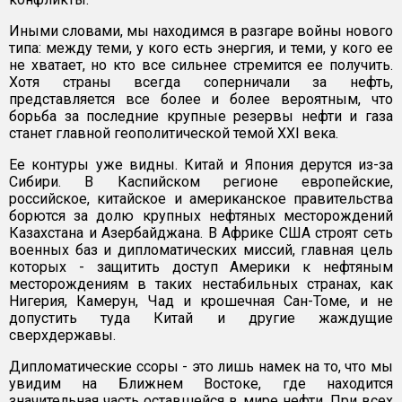
Иными словами, мы находимся в разгаре войны нового
типа: между теми, у кого есть энергия, и теми, у кого ее
не хватает, но кто все сильнее стремится ее получить.
Хотя страны всегда соперничали за нефть,
представляется все более и более вероятным, что
борьба за последние крупные резервы нефти и газа
станет главной геополитической темой XXI века.
Ее контуры уже видны. Китай и Япония дерутся из-за
Сибири. В Каспийском регионе европейские,
российское, китайское и американское правительства
борются за долю крупных нефтяных месторождений
Казахстана и Азербайджана. В Африке США строят сеть
военных баз и дипломатических миссий, главная цель
которых - защитить доступ Америки к нефтяным
месторождениям в таких нестабильных странах, как
Нигерия, Камерун, Чад и крошечная Сан-Томе, и не
допустить туда Китай и другие жаждущие
сверхдержавы.
Дипломатические ссоры - это лишь намек на то, что мы
увидим на Ближнем Востоке, где находится
значительная часть оставшейся в мире нефти. При всех