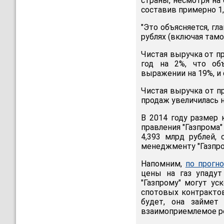
страны, несмотря на 
составив примерно 1,
"Это объясняется, г
рублях (включая тамо
Чистая выручка от п
год на 2%, что об
выражении на 19%, и 
Чистая выручка от п
продаж увеличилась н
В 2014 году размер 
правления "Газпрома"
4,393 млрд рублей,
менеджменту "Газпром
Напомним,
по прогн
цены на газ упаду
"Газпрому" могут ус
спотовых контрактов
будет, она займет
взаимоприемлемое р