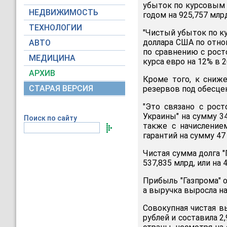
убыток по курсовым 
НЕДВИЖИМОСТЬ
годом на 925,757 млр
ТЕХНОЛОГИИ
"Чистый убыток по к
доллара США по отно
АВТО
по сравнению с рост
МЕДИЦИНА
курса евро на 12% в 2
АРХИВ
Кроме того, к сниж
СТАРАЯ ВЕРСИЯ
резервов под обесцен
"Это связано с рос
Украины" на сумму 34
Поиск по сайту
также с начисление
гарантий на сумму 47 
Чистая сумма долга "
537,835 млрд, или на 4
Прибыль "Газпрома" о
а выручка выросла на
Совокупная чистая вы
рублей и составила 2