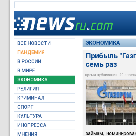
ЭКОНОМИКА
ВСЕ НОВОСТИ
ПАНДЕМИЯ
Прибыль "Газп
В РОССИИ
семь раз
В МИРЕ
Прибыль "Газпрома" 
время публикации: 29 апреля 
ЭКОНОМИКА
Moscow-Live.ru
РЕЛИГИЯ
КРИМИНАЛ
СПОРТ
КУЛЬТУРА
ИНОПРЕССА
займам, номинирова
МНЕНИЯ