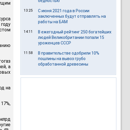
бедностью
дущим
13:25
С июня 2021 года в России
заключенных будут отправлять на
курса
работы на БАМ
 году
остом
14:11
В ежегодный рейтинг 250 богатейших
людей Великобритании попали 15
уроженцев СССР
данию
11:58
В правительстве одобрили 10%
пошлины на вывоз грубо
тогаз
обработанной древесины
ей, а
овых
од на
 17%,
 млрд
ругие