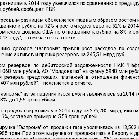
разницам в 2014 году увеличилcя по сравнению с преды
д рублей, сообщает РБК.
урсовым разницам объясняется главным образом ростом 
шению к рублю на 72% и ростом курса евро на 52% в 2014
ом курса доллара США по отношению к рублю на 8% и р
013 году", - отмечается в отчете.
ению доходов "Газпрома" привел рост расходов по соз
ение активов и прочих резервов на 245,51 млрд руб.
том резервов по дебиторской задолженности НАК "Наф
 068 млн рублей, АО "Молдовагаз" на сумму 5948 млн рубл
м резерва предстоящих платежей в отношении финанс
407 млн рублей", - поясняется в отчете.
Газпрома" из-за падения курса рубля увеличилась за 2014 г
8%, до 1,65 трлн рублей.
т продаж сократилась в 2014 году на 276,785 млрд, или на
 6%, составив примерно 5,59 трлн рублей.
ручка "Газпрома" от продажи газа увеличилась на 13,562
,985 трлн. При этом выручка от продажи газа в Европу и д