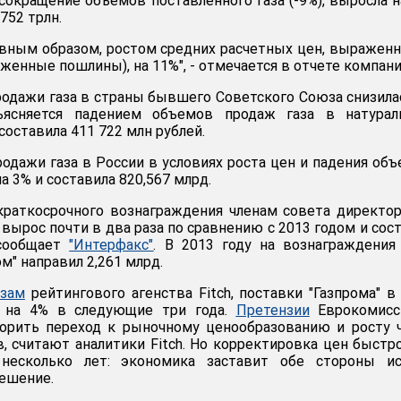
сокращение объемов поставленного газа (-9%), выросла н
752 трлн.
лавным образом, ростом средних расчетных цен, выражен
женные пошлины), на 11%", - отмечается в отчете компани
родажи газа в страны бывшего Советского Союза снизила
ъясняется падением объемов продаж газа в натурал
составила 411 722 млн рублей.
родажи газа в России в условиях роста цен и падения об
а 3% и составила 820,567 млрд.
краткосрочного вознаграждения членам совета директо
 вырос почти в два раза по сравнению с 2013 годом и сос
 сообщает
"Интерфакс"
. В 2013 году на вознаграждения
" направил 2,261 млрд.
озам
рейтингового агенства Fitch, поставки "Газпрома" в
т на 4% в следующие три года.
Претензии
Еврокомисс
корить переход к рыночному ценообразованию и росту 
, считают аналитики Fitch. Но корректировка цен быстр
 несколько лет: экономика заставит обе стороны ис
ешение.