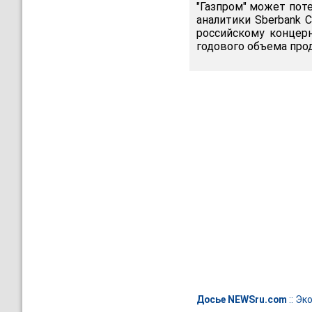
"Газпром" может поте
аналитики Sberbank C
российскому концер
годового объема про
Досье NEWSru.com
::
Эк