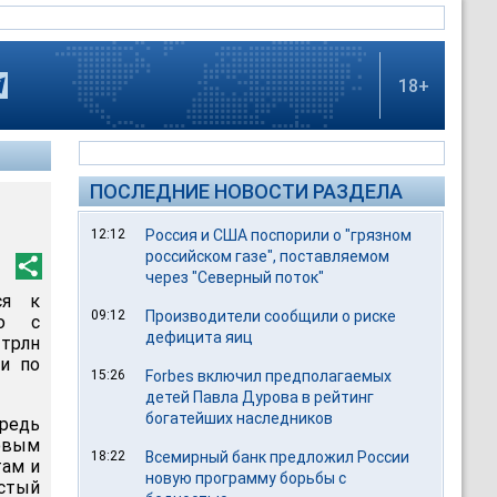
18+
ПОСЛЕДНИЕ НОВОСТИ РАЗДЕЛА
12:12
Россия и США поспорили о "грязном
российском газе", поставляемом
через "Северный поток"
ся к
09:12
Производители сообщили о риске
ию с
дефицита яиц
 трлн
и по
15:26
Forbes включил предполагаемых
детей Павла Дурова в рейтинг
богатейших наследников
редь
совым
18:22
Всемирный банк предложил России
там и
новую программу борьбы с
истый