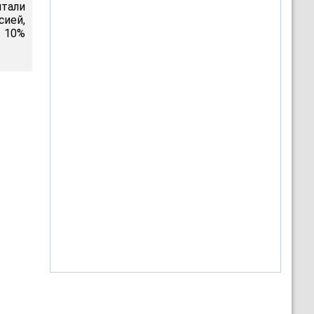
итали
сией,
 10%