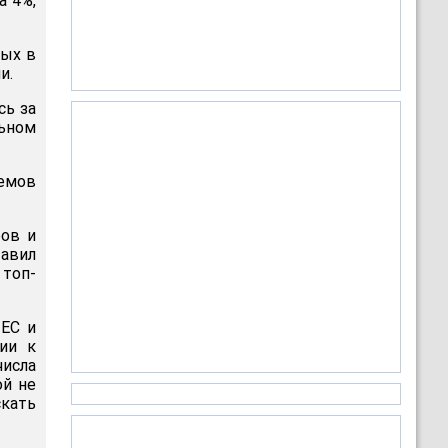
а 4%,
ных в
и.
сь за
ьном
ъемов
ров и
тавил
 топ-
 ЕС и
ии к
числа
ой не
кать