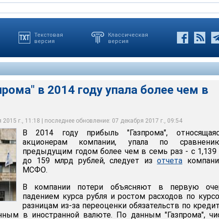
Текстовая
Классическая
версия
версия
рома" в 2014 году упала более чем в
в 2014 году упала более чем в семь раз
2015 г., 11:18 | последнее обновление: 07 декабря 2017 г., 09:54
В 2014 году прибыль "Газпрома", относящая
акционерам компании, упала по сравнен
предыдущим годом более чем в семь раз - с 1,139
до 159 млрд рублей, следует из
отчета
компани
МСФО.
В компании потери объясняют в первую оче
падением курса рубля и ростом расходов по кур
разницам из-за переоценки обязательств по креди
нным в иностранной валюте. По данным "Газпрома", ч