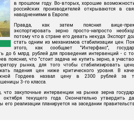
в прошлом году. Во-вторых, хорошие возможност
российских производителей открываются в свя
наводнениями в Европе.
Правда, как затем пояснил вице-прем
экспортировать зерно просто-напросто необход
потому что в стране его девать некуда. Экспорт д
стать одним из механизмов стабилизации цен. П
этого, как сообщает "Интерфакс", государ
ь до 6 млрд. рублей для проведения интервенций - с т
ев пояснил, что "стоит задача не купить зерно, а участв
ератору рынка, для того чтобы стабилизировать цены
скать падения цен ниже критического уровня. В каче
жной Гордеев назвал цену в 2300 рублей за т
шеницы 3-го класса.
л, что закупочные интервенции на рынке зерна госуда
 октября текущего года. Окончательно утвердить да
 его реализации планируется на заседании правительст