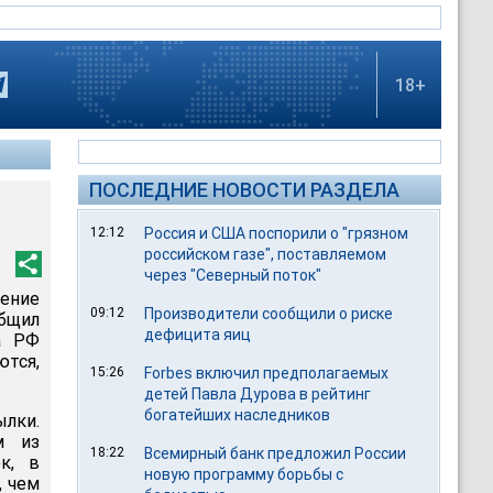
18+
ПОСЛЕДНИЕ НОВОСТИ РАЗДЕЛА
12:12
Россия и США поспорили о "грязном
российском газе", поставляемом
через "Северный поток"
ение
09:12
Производители сообщили о риске
бщил
дефицита яиц
а РФ
ются,
15:26
Forbes включил предполагаемых
детей Павла Дурова в рейтинг
богатейших наследников
ылки.
м из
18:22
Всемирный банк предложил России
к, в
новую программу борьбы с
, чем