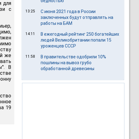
бедностью
и для
зи с
13:25
С июня 2021 года в России
заключенных будут отправлять на
работы на БАМ
ьер,
имо,
14:11
В ежегодный рейтинг 250 богатейших
олжен
людей Великобритании попали 15
омимо
уроженцев СССР
ству
ой же
11:58
В правительстве одобрили 10%
овать
пошлины на вывоз грубо
". В
обработанной древесины
стве
онну
рство
нное
ва 19