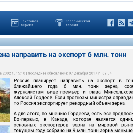
Текстовая
Классическая
версия
версия
на направить на экспорт 6 млн. тонн
мьера и главы Минсельхоза РФ Алексея Гордеева, для этого
и для российских производителей открываются в связи с
нции на рынке зерна государство начнет проводить с октября
равить на экспорт 6 млн. тонн зерна
ки
ропе
ть одним из механизмов стабилизации цен
 2002 г., 15:10 | последнее обновление: 07 декабря 2017 г., 09:54
Россия планирует направить на экспорт в теч
ближайшего года 6 млн. тонн зерна, соо
журналистам вице-премьер и глава Минсельхоз
Алексей Гордеев. Если прогнозы министра оправда
то Россия экспортирует рекордный объем зерна.
А для этого, по мнению Гордеева, есть все предпос
Во-первых, в Канаде, которая является одни
основных экспортеров зерна на мировой рыно
текущем году собрано на 9 млн. тонн зерна меньше