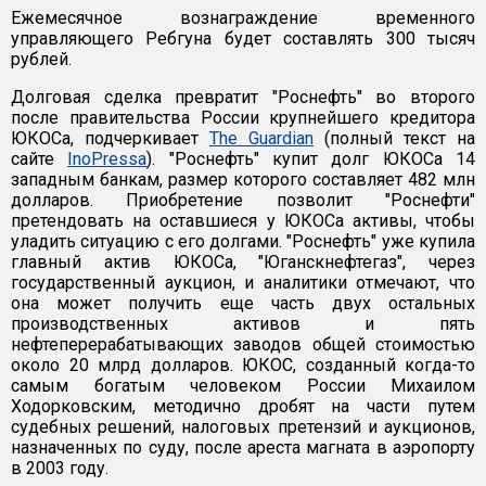
Ежемесячное вознаграждение временного
управляющего Ребгуна будет составлять 300 тысяч
рублей.
Долговая сделка превратит "Роснефть" во второго
после правительства России крупнейшего кредитора
ЮКОСа, подчеркивает
The Guardian
(полный текст на
сайте
InoPressa
). "Роснефть" купит долг ЮКОСа 14
западным банкам, размер которого составляет 482 млн
долларов. Приобретение позволит "Роснефти"
претендовать на оставшиеся у ЮКОСа активы, чтобы
уладить ситуацию с его долгами. "Роснефть" уже купила
главный актив ЮКОСа, "Юганскнефтегаз", через
государственный аукцион, и аналитики отмечают, что
она может получить еще часть двух остальных
производственных активов и пять
нефтеперерабатывающих заводов общей стоимостью
около 20 млрд долларов. ЮКОС, созданный когда-то
самым богатым человеком России Михаилом
Ходорковским, методично дробят на части путем
судебных решений, налоговых претензий и аукционов,
назначенных по суду, после ареста магната в аэропорту
в 2003 году.