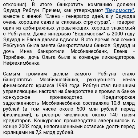
отклонил). В итоге банкротить компанию должен
Эдуард Ребгун. Причем, как утверждают
"Ведомости"
,
вместе с женой. "Елена - генератор идей, а у Эдуарда
очень хорошие связи в силовых структурах", - говорит
один из арбитражных управляющих, хорошо знакомый
с Ребгуном. Даже интервью "Ведомостям" в 2000 году
Эдуард и Елена давали вдвоем. В это время вся семья
Ребгунов была занята банкротствами банков: Эдуард и
дочь Инна банкротили Мосбизнесбанк, Елена -
Торибанк, дочь Ольга была в команде ликвидаторов
Нефтехимбанка.
Самым громким делом самого Ребгуна стало
банкротство Мосбизнесбанка, рухнувшего из-за
финансового кризиса 1998 года. Ребгун стал внешним
управляющим, настоял на банкротстве и провел в банке
конкурсное производство. Кредиторская
задолженность Мосбизнесбанка составляла 10,8 млрд
рублей (в том числе около 500 млн рублей перед
физлицами), в реестре числилось около 140 тысяч
кредиторов. Конкурсное производство завершилось в
конце 2002 года, непогашенными остались долги перед
юрлицами на 7,2 млрд рублей.