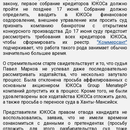
закону, первое собрание кредиторов ЮКОСа должно
пройти не позднее 17 июня. Собрание должно
определить, вводить в ЮКОСе финансовое
оздоровление, внешнее управление или просить суд
признать компанию банкротом с открытием
конкурсного производства. До 17 июня суду предстоит
рассмотреть требования всех кредиторов ЮКОСа,
чтобы сформировать их реестр.
"Коммерсант"
подчеркивает, что работа такого рода занимает обычно
значительно большее время.
О стремительном старте свидетельствует и то, что судья
Павел Марков не успевал даже последовательно
рассматривать ходатайства, что несколько запутало
процесс. Была отклонена просьба аффилированных с
основным акционером ЮКОСа Group MenatepP
компаний допустить их в процесс. Кроме того, не были
удовлетворены все ходатайства ЮКОСа отложить дело,
а также просьба о переносе суда в Ханты-Мансийск.
Представители ЮКОСа правом отвода кандидата не
воспользовались, заявив, что не имели времени
ознакомиться с данными о претендентах (просьбу
отложить для этого разбирательство суд тоже