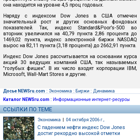
она находится на уровне 4,5 проц годовых.
Наряду с индексом Dow Jones в США отмечен
значительный рост и других основных фондовых
показателей. Так, индекс Standard&Poor's-500 во
вторник увеличился на 40,79 пункта 2,86 процента до
1469,02 пункта, индекс электронной биржи NASDAQ
вырос на 82,11 пункта (3,18 процента) до 2662,91 пункта.
Индекс Dow Jones рассчитывается на основании курса
акций 30 ведущих компаний США, так называемых
"голубых фишек". В их число входят корпорации IBM,
Microsoft, Wall-Mart Stores и другие.
Досье NEWSru.com
::
Экономика
::
Биржи
::
Динамика
Каталог NEWSru.com
::
Информационные интернет-ресурсы
ССЫЛКИ ПО ТЕМЕ
Экономика
|
04 октября 2006 г.,
С падением нефти индекс Dow Jones
достиг рекордно высокой отметки