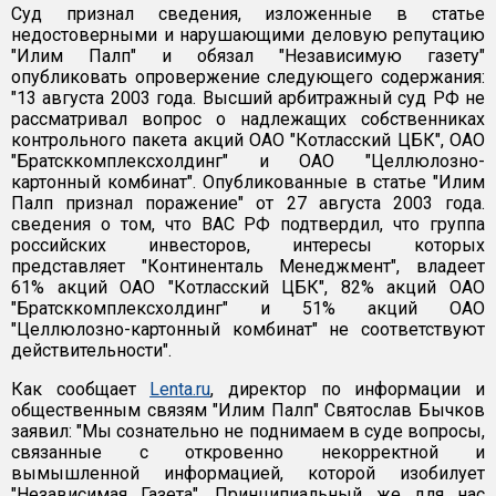
Суд признал сведения, изложенные в статье
недостоверными и нарушающими деловую репутацию
"Илим Палп" и обязал "Независимую газету"
опубликовать опровержение следующего содержания:
"13 августа 2003 года. Высший арбитражный суд РФ не
рассматривал вопрос о надлежащих собственниках
контрольного пакета акций ОАО "Котласский ЦБК", ОАО
"Братсккомплексхолдинг" и ОАО "Целлюлозно-
картонный комбинат". Опубликованные в статье "Илим
Палп признал поражение" от 27 августа 2003 года.
сведения о том, что ВАС РФ подтвердил, что группа
российских инвесторов, интересы которых
представляет "Континенталь Менеджмент", владеет
61% акций ОАО "Котласский ЦБК", 82% акций ОАО
"Братсккомплексхолдинг" и 51% акций ОАО
"Целлюлозно-картонный комбинат" не соответствуют
действительности".
Как сообщает
Lenta.ru
, директор по информации и
общественным связям "Илим Палп" Святослав Бычков
заявил: "Мы сознательно не поднимаем в суде вопросы,
связанные с откровенно некорректной и
вымышленной информацией, которой изобилует
"Независимая Газета". Принципиальный же для нас