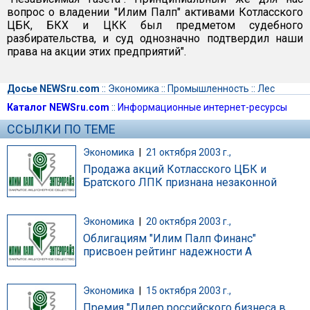
вопрос о владении "Илим Палп" активами Котласского
ЦБК, БКХ и ЦКК был предметом судебного
разбирательства, и суд однозначно подтвердил наши
права на акции этих предприятий".
Досье NEWSru.com
::
Экономика
::
Промышленность
::
Лес
Каталог NEWSru.com
::
Информационные интернет-ресурсы
ССЫЛКИ ПО ТЕМЕ
Экономика
|
21 октября 2003 г.,
Продажа акций Котласского ЦБК и
Братского ЛПК признана незаконной
Экономика
|
20 октября 2003 г.,
Облигациям "Илим Палп Финанс"
присвоен рейтинг надежности А
Экономика
|
15 октября 2003 г.,
Премия "Лидер российского бизнеса в