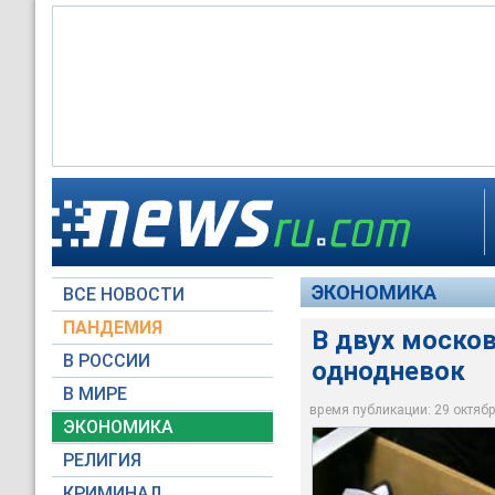
"Сотрудники МВД пр
подозреваются в ле
"Департамент экон
В двух московских 
собеседник агентст
сигналу, и кому пон
ЭКОНОМИКА
ВСЕ НОВОСТИ
Первый канал
Первый канал
НТВ
ПАНДЕМИЯ
В двух моско
В РОССИИ
однодневок
В МИРЕ
время публикации: 29 октября
ЭКОНОМИКА
РЕЛИГИЯ
КРИМИНАЛ