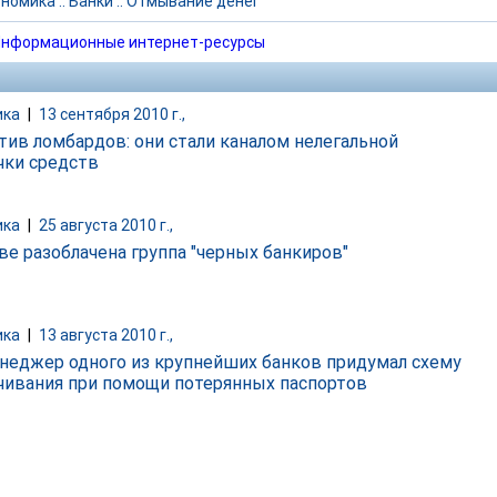
ономика
::
Банки
::
Отмывание денег
нформационные интернет-ресурсы
ика
|
13 сентября 2010 г.,
тив ломбардов: они стали каналом нелегальной
чки средств
ика
|
25 августа 2010 г.,
ве разоблачена группа "черных банкиров"
ика
|
13 августа 2010 г.,
неджер одного из крупнейших банков придумал схему
чивания при помощи потерянных паспортов