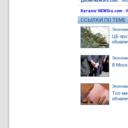
Досье NEWSru.com
::
Эк
Каталог NEWSru.com
::
И
ССЫЛКИ ПО ТЕМЕ
Эконом
ЦБ про
обнали
Эконом
В Моск
Эконом
Топ-ме
обнали