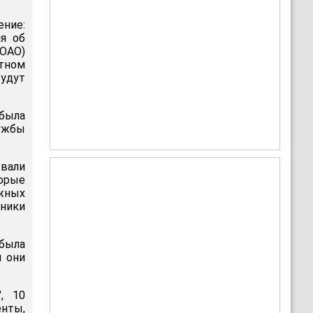
ение:
ия об
(ОАО)
атном
будут
 была
ужбы
ывали
торые
жных
тники
была
м они
, 10
нты,