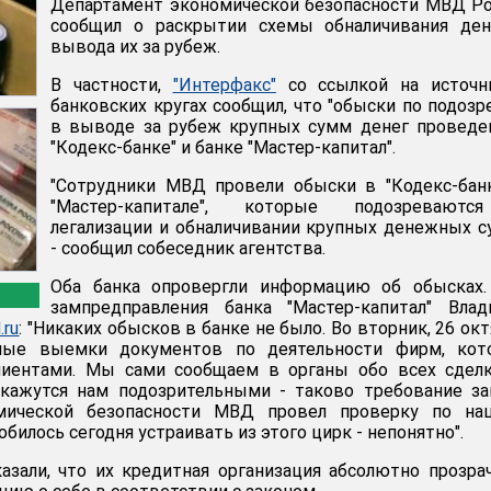
Департамент экономической безопасности МВД Р
сообщил о раскрытии схемы обналичивания ден
вывода их за рубеж.
В частности,
"Интерфакс"
со ссылкой на источн
банковских кругах сообщил, что "обыски по подоз
в выводе за рубеж крупных сумм денег проведе
"Кодекс-банке" и банке "Мастер-капитал".
"Сотрудники МВД провели обыски в "Кодекс-бан
"Мастер-капитале", которые подозревают
легализации и обналичивании крупных денежных с
- сообщил собеседник агентства.
Оба банка опровергли информацию об обысках. 
зампредправления банка "Мастер-капитал" Влад
.ru
: "Никаких обысков в банке не было. Во вторник, 26 окт
тные выемки документов по деятельности фирм, кот
иентами. Мы сами сообщаем в органы обо всех сделк
 кажутся нам подозрительными - таково требование за
мической безопасности МВД провел проверку по на
обилось сегодня устраивать из этого цирк - непонятно".
казали, что их кредитная организация абсолютно прозра