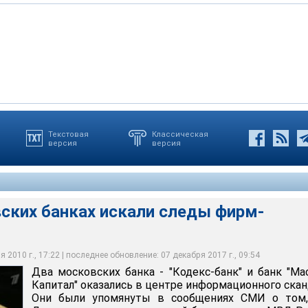
Текстовая
Классическая
версия
версия
овели обыски в Кодекс-банке и "Мастер-капитале", которые
гализации и обналичивании крупных денежных сумм", - сообщил
омической безопасности МВД провел проверку по нашему
банках искали следы фирм-однодневок
ва.
адобилось сегодня устраивать из этого цирк - непонятно"
вских банках искали следы фирм-
 2010 г., 17:22 | последнее обновление: 07 декабря 2017 г., 09:54
Два московских банка - "Кодекс-банк" и банк "Ма
Капитал" оказались в центре информационного скан
Они были упомянуты в сообщениях СМИ о том,