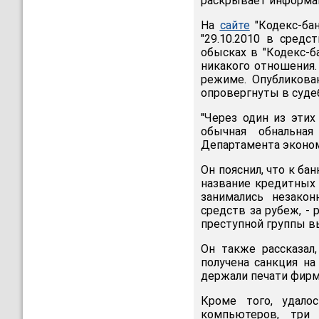
раскрывает информац
На
сайте
"Кодекс-бан
"29.10.2010 в сред
обысках в "Кодекс-б
никакого отношения.
режиме. Опубликова
опровергнуты в судеб
"Через один из эти
обычная обнальная
Департамента эконом
Он пояснил, что к ба
название кредитных 
занимались незако
средств за рубеж, -
преступной группы вы
Он также рассказал
получена санкция н
держали печати фирм-
Кроме того, удало
компьютеров, три 