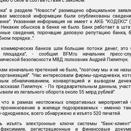
ию о себе в соответствии с законом.
ка" в разделе "Новости" размещено официальное заявл
ствах массовой информации были опубликованы сведен
анке". Указанная информация не имеет к АКБ "КОДЕКС" 
 Никаких обысков в банке не было. Банк работает в шт
нные сведения, порочащие деловую репутацию банка, 
ном порядке...".
х коммерческих банков шли большие потоки денег, это
 площадка", - сообщил BFM.ru начальник пресс-сл
ической безопасности МВД полковник Андрей Пилипчук.
нкам изначально претензий не было, "поэтому мы и не наз
организаций". "Нас интересовали фирмы-однодневки, ко
нным обналичиванием, конвертацией и выводом дене
 рассказал Пилипчук. - По предварительным данным, учас
вели из легального оборота около 55 млрд рублей".
, что в рамках неотложных оперативных мероприятий 
а проникновение в жилище подозреваемых - именно та
однодневок, всего обнаружено и изъято 520 печатей.
сь изъять электронные ключи системы "банк-клиент"
факсимиле, регистрационные и финансовые докуме