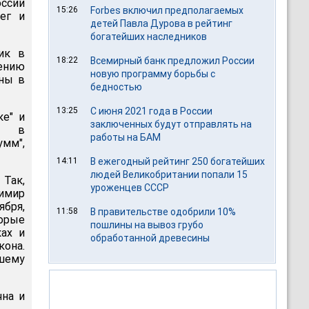
оссии
15:26
Forbes включил предполагаемых
ег и
детей Павла Дурова в рейтинг
богатейших наследников
ик в
18:22
Всемирный банк предложил России
рению
новую программу борьбы с
ны в
бедностью
13:25
С июня 2021 года в России
ке" и
заключенных будут отправлять на
ся в
работы на БАМ
умм",
14:11
В ежегодный рейтинг 250 богатейших
людей Великобритании попали 15
Так,
уроженцев СССР
имир
ября,
11:58
В правительстве одобрили 10%
орые
пошлины на вывоз грубо
ах и
обработанной древесины
кона.
шему
чна и