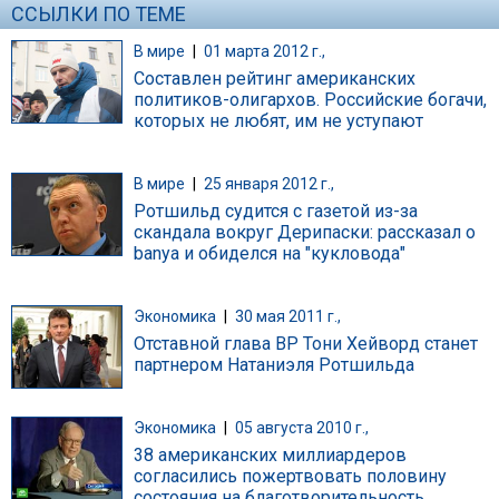
ССЫЛКИ ПО ТЕМЕ
В мире
|
01 марта 2012 г.,
Составлен рейтинг американских
политиков-олигархов. Российские богачи,
которых не любят, им не уступают
В мире
|
25 января 2012 г.,
Ротшильд судится с газетой из-за
скандала вокруг Дерипаски: рассказал о
banya и обиделся на "кукловода"
Экономика
|
30 мая 2011 г.,
Отставной глава BP Тони Хейворд станет
партнером Натаниэля Ротшильда
Экономика
|
05 августа 2010 г.,
38 американских миллиардеров
согласились пожертвовать половину
состояния на благотворительность