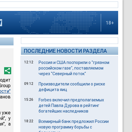
18+
ПОСЛЕДНИЕ НОВОСТИ РАЗДЕЛА
12:12
Россия и США поспорили о "грязном
российском газе", поставляемом
через "Северный поток"
одит
09:12
Производители сообщили о риске
roup
дефицита яиц
ости"
ганов
15:26
Forbes включил предполагаемых
детей Павла Дурова в рейтинг
богатейших наследников
й уже
й", у
18:22
Всемирный банк предложил России
я", а
новую программу борьбы с