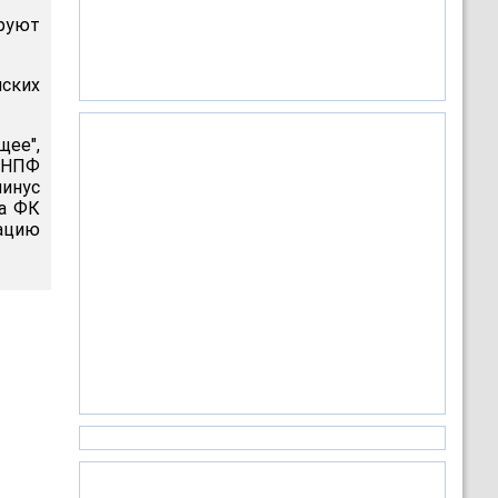
ируют
ских
щее",
 НПФ
минус
ка ФК
нацию