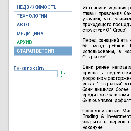
НЕДВИЖИМОСТЬ
Источники издания р
главы правления ба
ТЕХНОЛОГИИ
уточнил, что заявл
проходящего процедур
АВТО
структуру О1 Group).
МЕДИЦИНА
Перед санацией эта 
АРХИВ
65 млрд рублей. 
СТАРАЯ ВЕРСИЯ
использованы, в ча
Открытие".
Банк ранее направи
Поиск по сайту
признать недейств
досрочном расторжен
исках "Открытия" ут
банк лишился более 
кредитов с залогами 
был объявлен дефолт
Основной актив Минц
Trading & Investme
закрыта в период о
накануне.