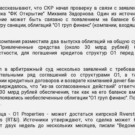
ассказывают, что СКР начал проверку в связи с заявл
нка "ФК Открытие" Михаила Задорнова. Один из источ
ение может быть связано с появлением на балансе ба
у санации, облигаций "О1 груп финанс" (компании, входя
компания разместила два выпуска облигаций на общую 
Привлеченные средства (около 30 млрд рублей) 
стности, для погашения кредитов структур O1 перед
л в арбитражный суд несколько заявлений с требова
ительными ряд соглашений со структурами O1, а т
ии кредитных договоров и возврате компанией денег бан
верждалось, что "из-за согласованных действий" ответ
30 млрд рублей обеспечения, так как на его балансе в
появились необеспеченные облигации "О1 груп финанс". П
.
а - O1 Properties - может достаться кипрской Riverst
nts (RT&I). Источники утверждают, что сделка может
т двух недель до нескольких месяцев, писали "Ведом