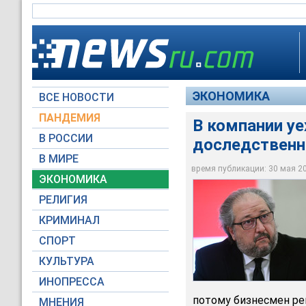
ЭКОНОМИКА
ВСЕ НОВОСТИ
ПАНДЕМИЯ
В компании у
В РОССИИ
доследственн
Следственный комит
В МИРЕ
отношении O1 Grou
время публикации: 30 мая 201
ЭКОНОМИКА
©РИА Новости / Ки
РЕЛИГИЯ
КРИМИНАЛ
СПОРТ
КУЛЬТУРА
ИНОПРЕССА
потому бизнесмен реш
МНЕНИЯ