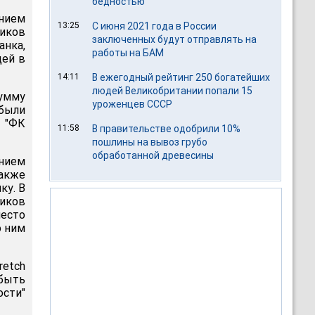
бедностью
ением
13:25
С июня 2021 года в России
ников
заключенных будут отправлять на
нка,
работы на БАМ
щей в
14:11
В ежегодный рейтинг 250 богатейших
людей Великобритании попали 15
сумму
уроженцев СССР
были
 "ФК
11:58
В правительстве одобрили 10%
пошлины на вывоз грубо
обработанной древесины
нием
акже
ку. В
чиков
место
о ним
retch
 быть
ости"