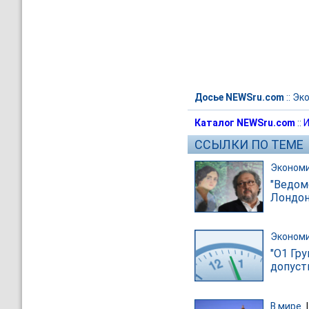
Досье NEWSru.com
::
Эк
Каталог NEWSru.com
::
И
ССЫЛКИ ПО ТЕМЕ
Эконом
"Ведом
Лондон
Эконом
"О1 Гр
допуст
В мире