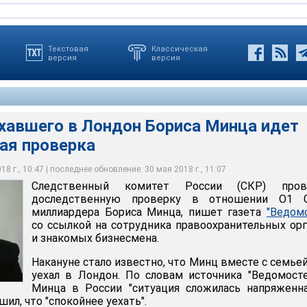
Текстовая
Классическая
версия
версия
ехавшего в Лондон Бориса Минца идет
ая проверка
ет России (СКР) проводит доследственную проверку в
p миллиардера Бориса Минца
8 г., 10:47 | последнее обновление: 30 мая 2018 г., 11:07
Следственный комитет России (СКР) пров
рилл Каллиников
доследственную проверку в отношении O1 G
миллиардера Бориса Минца, пишет газета
"Ведом
со ссылкой на сотрудника правоохранительных ор
и знакомых бизнесмена.
Накануне стало известно, что Минц вместе с семье
уехал в Лондон. По словам источника "Ведомосте
Минца в России "ситуация сложилась напряженна
ил, что "спокойнее уехать".