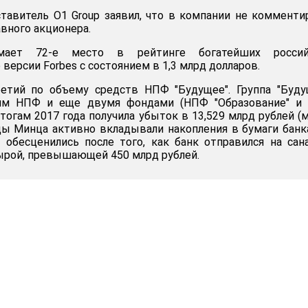
тавитель О1 Group заявил, что в компании не коммент
вного акционера.
ает 72-е место в рейтинге богатейших россий
версии Forbes с состоянием в 1,3 млрд долларов.
етий по объему средств НПФ "Будущее". Группа "Буду
тим НПФ и еще двумя фондами (НПФ "Образование" и
итогам 2017 года получила убыток в 13,529 млрд рублей (
ды Минца активно вкладывали накопления в бумаги бан
 обесценились после того, как банк отправился на са
ырой, превышающей 450 млрд рублей.