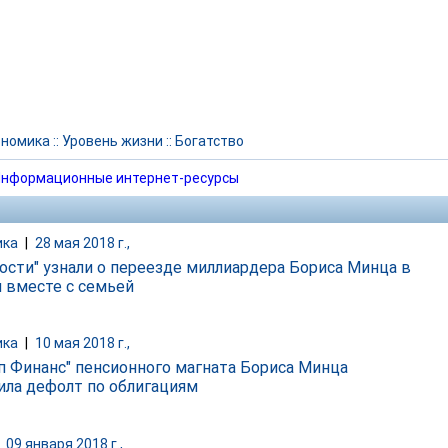
ономика
::
Уровень жизни
::
Богатство
нформационные интернет-ресурсы
ика
|
28 мая 2018 г.,
ости" узнали о переезде миллиардера Бориса Минца в
 вместе с семьей
ика
|
10 мая 2018 г.,
уп Финанс" пенсионного магната Бориса Минца
ила дефолт по облигациям
|
09 января 2018 г.,