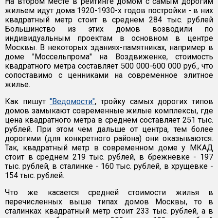
На втором месте в рейтинге домом с самым дорогим
жильем идут дома 1920-1930-х годов постройки - в них
квадратный метр стоит в среднем 284 тыс. рублей
Большинство из этих домов возводили по
индивидуальным проектам в основном в центре
Москвы. В некоторых зданиях-памятниках, например в
доме "Моссельпрома" на Воздвиженке, стоимость
квадратного метра составляет 500 000-600 000 руб., что
сопоставимо с ценниками на современное элитное
жилье.
Как пишут
"Ведомости"
, тройку самых дорогих типов
домов замыкают современные жилые комплексы, где
цена квадратного метра в среднем составляет 251 тыс.
рублей. При этом чем дальше от центра, тем более
дорогими (для конкретного района) они оказываются.
Так, квадратный метр в современном доме у МКАД
стоит в среднем 219 тыс. рублей, в брежневке - 197
тыс. рублей, в сталинке - 160 тыс. рублей, в хрущевке -
154 тыс. рублей.
Что же касается средней стоимости жилья в
перечисленных выше типах домов Москвы, то в
сталинках квадратный метр стоит 233 тыс. рублей, а в