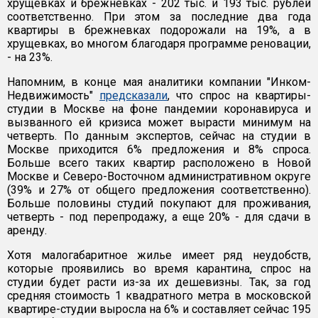
хрущевках и брежневках - 202 тыс. и 193 тыс. рублей
соответственно. При этом за последние два года
квартиры в брежневках подорожали на 19%, а в
хрущевках, во многом благодаря программе реновации,
- на 23%.
Напомним, в конце мая аналитики компании "Инком-
Недвижимость"
предсказали
, что спрос на квартиры-
студии в Москве на фоне пандемии коронавируса и
вызванного ей кризиса может вырасти минимум на
четверть. По данным экспертов, сейчас на студии в
Москве приходится 6% предложения и 8% спроса.
Больше всего таких квартир расположено в Новой
Москве и Северо-Восточном административном округе
(39% и 27% от общего предложения соответственно).
Больше половины студий покупают для проживания,
четверть - под перепродажу, а еще 20% - для сдачи в
аренду.
Хотя малогабаритное жилье имеет ряд неудобств,
которые проявились во время карантина, спрос на
студии будет расти из-за их дешевизны. Так, за год
средняя стоимость 1 квадратного метра в московской
квартире-студии выросла на 6% и составляет сейчас 195