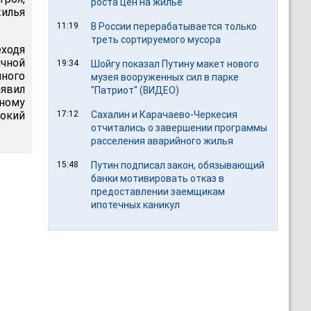
роста цен на жилье
илья
11:19
В России перерабатывается только
треть сортируемого мусора
еходя
чной
19:34
Шойгу показал Путину макет нового
много
музея вооруженных сил в парке
аявил
"Патриот" (ВИДЕО)
тному
окий
17:12
Сахалин и Карачаево-Черкесия
отчитались о завершении программы
расселения аварийного жилья
15:48
Путин подписал закон, обязывающий
банки мотивировать отказ в
предоставлении заемщикам
ипотечных каникул