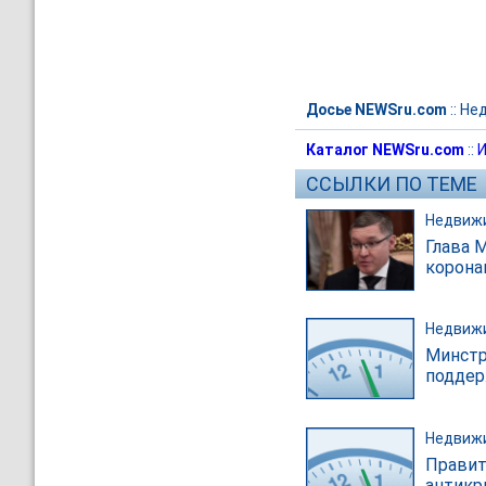
Досье NEWSru.com
::
Не
Каталог NEWSru.com
::
И
ССЫЛКИ ПО ТЕМЕ
Недвиж
Глава 
корона
Недвиж
Минстр
поддер
Недвиж
Правит
антикр