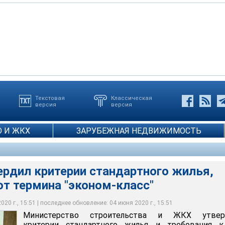
Текстовая
Классическая
версия
версия
критерии стандартного жилья, отказавшись от термина "эконом-
 И ЖКХ
ЗАРУБЕЖНАЯ НЕДВИЖИМОСТЬ
ьга Шуклина
ердил критерии стандартного жилья,
т термина "эконом-класс"
20 г., 15:51 | последнее обновление: 04 июня 2020 г., 15:51
Министерство строительства и ЖКХ утвер
критерии стандартного жилья и требования к