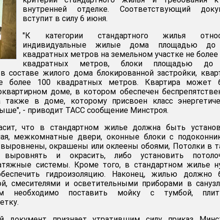
внутренней отделке. Соответствующий доку
вступит в силу 6 июня.
"К категории стандартного жилья относ
индивидуальные жилые дома площадью до
квадратных метров на земельном участке не более
квадратных метров, блоки площадью до
в составе жилого дома блокированной застройки, ква
е более 100 квадратных метров. Квартира может 
оквартирном доме, в котором обеспечен беспрепятств
а также в доме, которому присвоен класс энергетиче
ыше", - приводит ТАСС сообщение Минстроя.
асит, что в стандартном жилье должна быть установ
ная, межкомнатные двери, оконные блоки с подоконни
выровнены, окрашены или оклеены обоями, Потолки в 
 выровнять и окрасить, либо установить потоло
натяжные системы. Кроме того, в стандартном жилье 
беспечить гидроизоляцию. Наконец, жилью должно 
ой, смесителями и осветительными приборами в санузл
ам необходимо поставить мойку с тумбой, пли
етку.
й документ признает утратившим силу приказ Минст