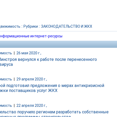
движимость
::
Рубрики
::
ЗАКОНОДАТЕЛЬСТВО И ЖКХ
нформационные интернет-ресурсы
имость
|
26 мая 2020 г.,
Минстроя вернулся к работе после перенесенного
вируса
имость
|
29 апреля 2020 г.,
ой подготовил предложения о мерах антикризисной
жки поставщиков услуг ЖКХ
имость
|
22 апреля 2020 г.,
ельство поручило регионам разработать собственные
изисные программы строительства