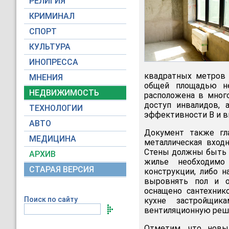
РЕЛИГИЯ
КРИМИНАЛ
СПОРТ
КУЛЬТУРА
ИНОПРЕССА
квадратных метров 
МНЕНИЯ
общей площадью н
НЕДВИЖИМОСТЬ
расположена в мног
доступ инвалидов, 
ТЕХНОЛОГИИ
эффективности B и в
АВТО
Документ также гл
МЕДИЦИНА
металлическая вход
Стены должны быть 
АРХИВ
жилье необходимо
СТАРАЯ ВЕРСИЯ
конструкции, либо 
выровнять пол и о
оснащено сантехник
Поиск по сайту
кухне застройщик
вентиляционную реш
Отметим, что новы