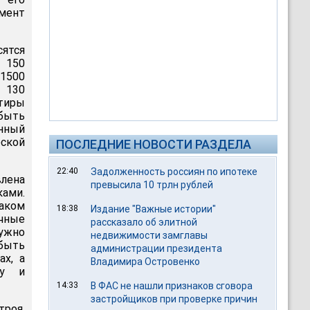
мент
ятся
 150
 1500
 130
ртиры
быть
енный
ской
ПОСЛЕДНИЕ НОВОСТИ РАЗДЕЛА
22:40
Задолженность россиян по ипотеке
лена
превысила 10 трлн рублей
ками.
таком
18:38
Издание "Важные истории"
чные
рассказало об элитной
нужно
недвижимости замглавы
быть
администрации президента
ах, а
Владимира Островенко
ту и
14:33
В ФАС не нашли признаков сговора
застройщиков при проверке причин
роя,