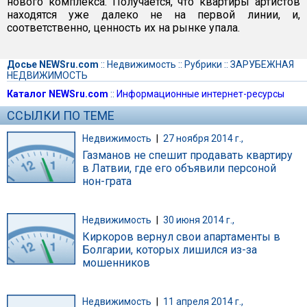
нового комплекса. Получается, что квартиры артистов
находятся уже далеко не на первой линии, и,
соответственно, ценность их на рынке упала.
Досье NEWSru.com
::
Недвижимость
::
Рубрики
::
ЗАРУБЕЖНАЯ
НЕДВИЖИМОСТЬ
Каталог NEWSru.com
::
Информационные интернет-ресурсы
ССЫЛКИ ПО ТЕМЕ
Недвижимость
|
27 ноября 2014 г.,
Газманов не спешит продавать квартиру
в Латвии, где его объявили персоной
нон-грата
Недвижимость
|
30 июня 2014 г.,
Киркоров вернул свои апартаменты в
Болгарии, которых лишился из-за
мошенников
Недвижимость
|
11 апреля 2014 г.,