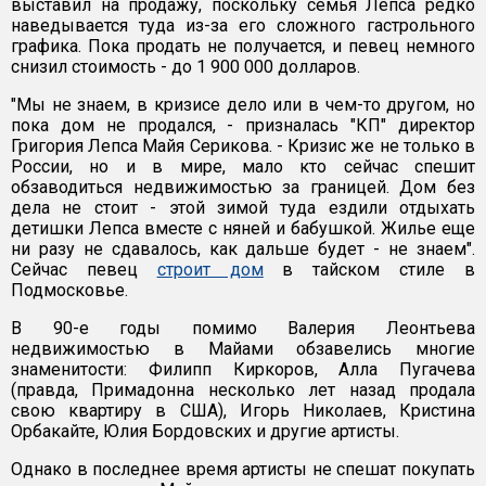
выставил на продажу, поскольку семья Лепса редко
наведывается туда из-за его сложного гастрольного
графика. Пока продать не получается, и певец немного
снизил стоимость - до 1 900 000 долларов.
"Мы не знаем, в кризисе дело или в чем-то другом, но
пока дом не продался, - призналась "КП" директор
Григория Лепса Майя Серикова. - Кризис же не только в
России, но и в мире, мало кто сейчас спешит
обзаводиться недвижимостью за границей. Дом без
дела не стоит - этой зимой туда ездили отдыхать
детишки Лепса вместе с няней и бабушкой. Жилье еще
ни разу не сдавалось, как дальше будет - не знаем".
Сейчас певец
строит дом
в тайском стиле в
Подмосковье.
В 90-е годы помимо Валерия Леонтьева
недвижимостью в Майами обзавелись многие
знаменитости: Филипп Киркоров, Алла Пугачева
(правда, Примадонна несколько лет назад продала
свою квартиру в США), Игорь Николаев, Кристина
Орбакайте, Юлия Бордовских и другие артисты.
Однако в последнее время артисты не спешат покупать