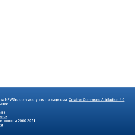
йта NEWSru.com доступны по лицензии:
Creative Commons Attribution 4.0
 иное.
йта
инок
е новости
2000-2021
ти