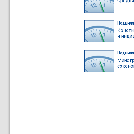
Средни
Недвиж
Консти
и инди
Недвиж
Минстр
сэконо