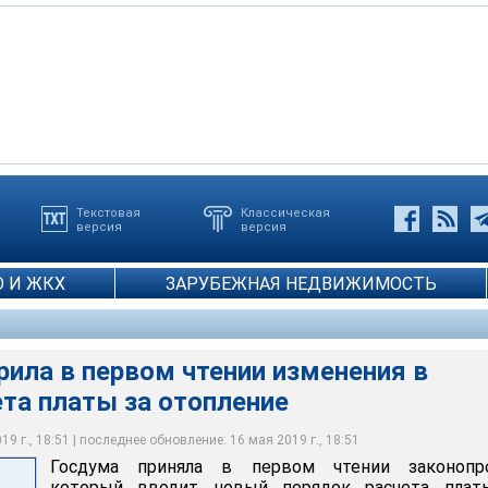
Текстовая
Классическая
версия
версия
 И ЖКХ
ЗАРУБЕЖНАЯ НЕДВИЖИМОСТЬ
ихаил Тихонов
ила в первом чтении изменения в
та платы за отопление
9 г., 18:51 | последнее обновление: 16 мая 2019 г., 18:51
Госдума приняла в первом чтении законопро
который вводит новый порядок расчета плат