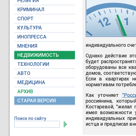
РЕЛИГИЯ
КРИМИНАЛ
СПОРТ
КУЛЬТУРА
ИНОПРЕССА
индивидуального сче
МНЕНИЯ
НЕДВИЖИМОСТЬ
Однако действие это
будет распространят
ТЕХНОЛОГИИ
оборудованы все ква
домов, соответствую
АВТО
Если в квартирах н
МЕДИЦИНА
нормативам потребле
АРХИВ
Как уточняет
"Росс
СТАРАЯ ВЕРСИЯ
россиянина, котор
Костаревой, "желал
имел возможности 
индивидуальных при
Поиск по сайту
истца и предписал вн