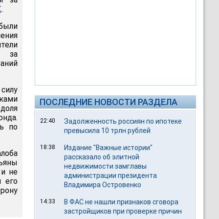
К
.
были
ния
тели
ь за
заний
 силу
иками
ПОСЛЕДНИЕ НОВОСТИ РАЗДЕЛА
 доля
онда.
22:40
Задолженность россиян по ипотеке
ь по
превысила 10 трлн рублей
18:38
Издание "Важные истории"
лоба
рассказало об элитной
ьяны
недвижимости замглавы
 и не
администрации президента
 его
Владимира Островенко
орону
14:33
В ФАС не нашли признаков сговора
застройщиков при проверке причин