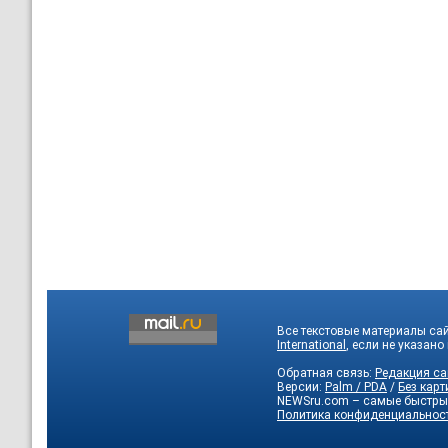
Все текстовые материалы са
International
, если не указано
Обратная связь:
Редакция са
Версии:
Palm / PDA
/
Без карт
NEWSru.com – самые быстры
Политика конфиденциальнос