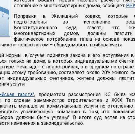
отопление в многоквартирных домах, сообщает
РБ
Поправки в Жилищный кодекс, которые 
подготовлены во исполнение реше
Конституционного суда, гласят, что жи
многоквартирных домов должны платит
фактическое потребление тепла на основе пока
тчика и только потом – общедомового прибора учета.
й нормы, в случае принятия закона и его вступления в
ься только на дома, в которых индивидуальными счетч
ртире. Речь идет о новостройках, а в среднем по стране
щих этому требованию, составляет около 20% жилого ф
ет индивидуальных счетчиков, жители должны платит
ния услуги.
ийская газета"
, предметом рассмотрения КС была жа
ый, по словам замминистра строительства и ЖКХ Тат
 платить меньше за коммунальные услуги по отоплению
убедить управляющую компанию в том, что показания
боров должны быть учтены". В итоге суд встал на ст
ести изменения в законодательство.