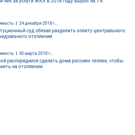
й чек за услуги ЖКХ в 2018 году вырос на 7%
имость
|
24 декабря 2018 г.,
туционный суд обязал разделить оплату центрального
видуального отопления
имость
|
30 марта 2018 г.,
ой распорядился сделать дома россиян теплее, чтобы
мить на отоплении