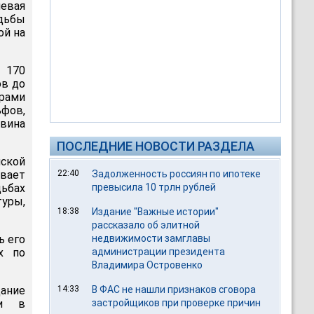
левая
адьбы
ой на
 170
ов до
рами
ьфов,
овина
ПОСЛЕДНИЕ НОВОСТИ РАЗДЕЛА
нской
ивает
22:40
Задолженность россиян по ипотеке
ьбах
превысила 10 трлн рублей
туры,
18:38
Издание "Важные истории"
рассказало об элитной
ь его
недвижимости замглавы
х по
администрации президента
Владимира Островенко
дание
14:33
В ФАС не нашли признаков сговора
ли в
застройщиков при проверке причин