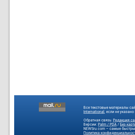
Все текстовые материалы са
International
, если не указано
Обратная связь:
Редакция са
Версии:
Palm / PDA
/
Без карт
NEWSru.com – самые быстры
Политика конфиденциальнос