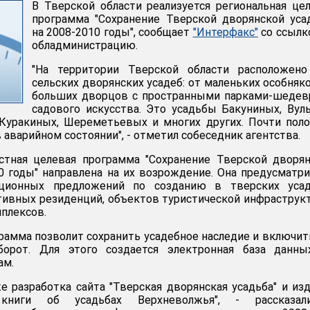
В Тверской области реализуется региональная це
программа "Сохранение Тверской дворянской ус
на 2008-2010 годы", сообщает
"Интерфакс"
со ссылк
обладминистрацию.
"На территории Тверской области расположено
сельских дворянских усадеб: от маленьких особняк
больших дворцов с пространными парками-шедев
садового искусства. Это усадьбы Бакуниных, Вул
 Куракиных, Шереметьевых и многих других. Почти пол
 аварийном состоянии", - отметил собеседник агентства.
астная целевая программа "Сохранение Тверской дворя
0 годы" направлена на их возрождение. Она предусматр
иционных предложений по созданию в тверских усад
тивных резиденций, объектов туристической инфраструк
плексов.
грамма позволит сохранить усадебное наследие и включит
борот. Для этого создается электронная база данны
ам.
е разработка сайта "Тверская дворянская усадьба" и из
 книги об усадьбах Верхневолжья", - рассказа