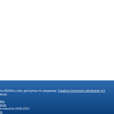
йта NEWSru.com доступны по лицензии:
Creative Commons Attribution 4.0
 иное.
йта
инок
е новости
2000-2021
ти