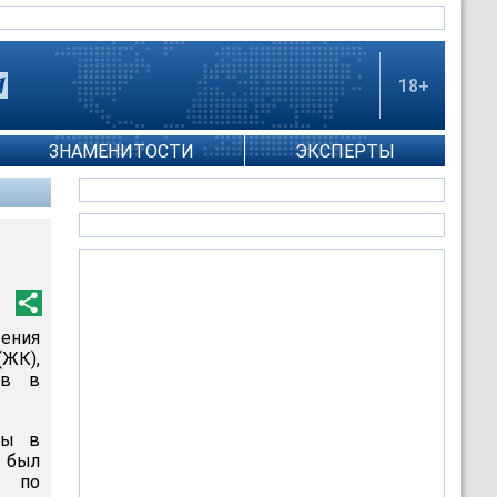
18+
ЗНАМЕНИТОСТИ
ЭКСПЕРТЫ
рения
(ЖК),
ов в
ны в
т был
м по