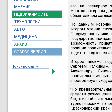
его на пленарное 
МНЕНИЯ
многоквартирном до
НЕДВИЖИМОСТЬ
обязательном согласи
ТЕХНОЛОГИИ
По данным источник
втором чтении связ
АВТО
Госдуму поступили 
МЕДИЦИНА
Государственно-пра
возможность принят
АРХИВ
позиции правительств
СТАРАЯ ВЕРСИЯ
ходе его подготовки
Второе письмо под
Сергеем Галкиным,
Поиск по сайту
Александру Синен
правительственных
спровоцирует уход ср
"По предварительны
средств размещения
бюджетной системы
туристическим напр
Краснодарский край,