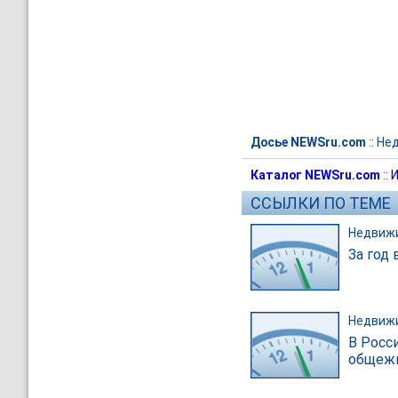
Досье NEWSru.com
::
Не
Каталог NEWSru.com
::
И
ССЫЛКИ ПО ТЕМЕ
Недвиж
За год
Недвиж
В Росс
общежи