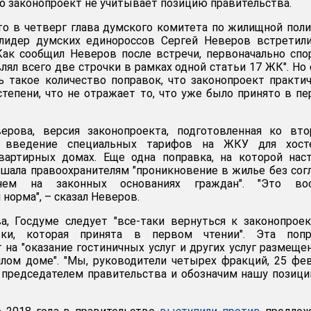
то законопроект не учитывает позицию правительства.
то в четверг глава думского комитета по жилищной пол
 лидер думских единороссов Сергей Неверов встретил
Как сообщил Неверов после встречи, первоначально сп
лял всего две строчки в рамках одной статьи 17 ЖК". Но 
ь такое количество поправок, что законопроект практи
степени, что не отражает то, что уже было принято в п
ерова, версия законопроекта, подготовленная ко вто
т введение специальных тарифов на ЖКУ для хосте
артирных домах. Еще одна поправка, на которой наст
ешала правоохранителям "проникновение в жилье без сог
ем на законных основаниях граждан". "Это во
норма", – сказал Неверов.
, Госдуме следует "все-таки вернуться к законопрое
ки, которая принята в первом чтении". Эта попр
 на "оказание гостиничных услуг и других услуг размеще
лом доме". "Мы, руководители четырех фракций, 25 фе
 председателем правительства и обозначим нашу позици