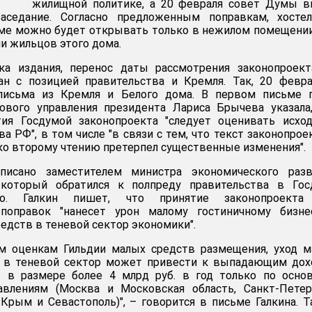
жилищной политике, а 20 февраля совет Думы в
заседание. Согласно предложенным поправкам, хосте
ме можно будет открывать только в нежилом помещени
и жильцов этого дома.
а издания, перенос даты рассмотрения законопроект
ан с позицией правительства и Кремля. Так, 20 февр
письма из Кремля и Белого дома. В первом письме г
вового управления президента Лариса Брычева указала
ия Госдумой законопроекта "следует оценивать исход
а РФ", в том числе "в связи с тем, что текст законопрое
 ко второму чтению претерпел существенные изменения".
писано заместителем министра экономического разв
 который обратился к полпреду правительства в Гос
ко. Галкин пишет, что принятие законопроекта
 поправок "нанесет урон малому гостиничному бизне
едств в теневой сектор экономики".
м оценкам Гильдии малых средств размещения, уход м
 в теневой сектор может привести к выпадающим дох
 в размере более 4 млрд руб. в год только по осно
авлениям (Москва и Московская область, Санкт-Петер
 Крым и Севастополь)", – говорится в письме Галкина. 