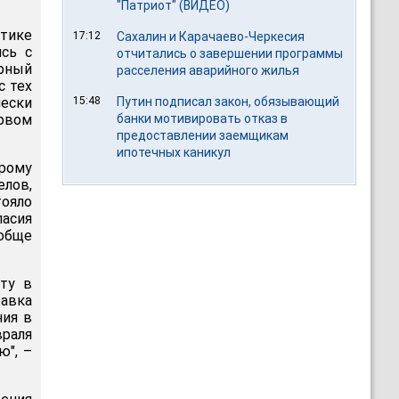
"Патриот" (ВИДЕО)
итике
17:12
Сахалин и Карачаево-Черкесия
ись с
отчитались о завершении программы
орный
расселения аварийного жилья
с тех
чески
15:48
Путин подписал закон, обязывающий
ервом
банки мотивировать отказ в
предоставлении заемщикам
ипотечных каникул
рому
лов,
ояло
ласия
обще
кту в
авка
ния в
враля
ю", –