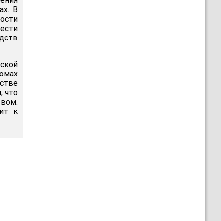
ения
ах. В
ности
ести
едств
ской
домах
ьстве
, что
вом.
ит к