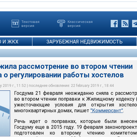
Текстовая
Классическая
версия
версия
 И ЖКХ
ЗАРУБЕЖНАЯ НЕДВИЖИМОСТЬ
жила рассмотрение во втором чтении
 о регулировании работы хостелов
 2019 г., 11:52 | последнее обновление: 22 february 2019 г., 18:44
Госдума 21 февраля неожиданно сняла с рассмот
во втором чтении поправки к Жилищному кодексу 
ужесточающие условия для открытия хостел
многоквартирных домах, пишет
"Коммерсант"
.
Речь идет о поправках, которые были внесе
Госдуму еще в 2015 году. 19 февраля законопроек
подготовлен ко второму чтению комитето