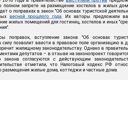
е 2018 года в правительстве
выступили против
предлож
о полном запрете на размещение хостелов в жилых дом
дет о поправках в закон "Об основах туристской деятель
нных
весной прошлого года
. Их авторы предложили вв
ание жилых помещений для гостиниц, хостелов и иных "ср
ия".
ры поправок, вступление закона "Об основах турист
в силу позволит ввести в правовое поле организацию в 
воречит жилищному законодательству. Однако в правител
ументами депутатов – в отзыве на законопроект говорится
о закона согласуются с действующим законодательст
ительстве отметили, что Налоговый кодекс РФ относ
 размещения жилые дома, коттеджи и частные дома.