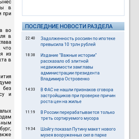
ынес
лы в
и при
ПОСЛЕДНИЕ НОВОСТИ РАЗДЕЛА
а во
аля в
22:40
Задолженность россиян по ипотеке
лава
превысила 10 трлн рублей
, что
я из
18:38
Издание "Важные истории"
кта в
рассказало об элитной
недвижимости замглавы
администрации президента
ития
Владимира Островенко
думе
 без
14:33
В ФАС не нашли признаков сговора
су и
застройщиков при проверке причин
роста цен на жилье
алых
11:19
В России перерабатывается только
одам
треть сортируемого мусора
вным
бург,
19:34
Шойгу показал Путину макет нового
Также
музея вооруженных сил в парке