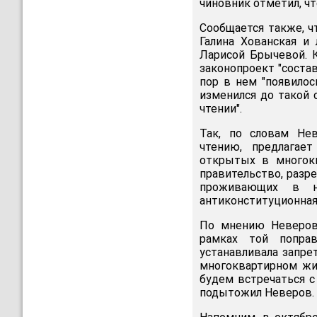
чиновник отметил, ч
Сообщается также, ч
Галина Хованская и
Ларисой Брычевой. 
законопроект "состав
пор в нем "появилос
изменился до такой 
чтении".
Так, по словам Нев
чтению, предлагае
открытых в многокв
правительство, разр
проживающих в н
антиконституционная 
По мнению Неверова
рамках той поправ
устанавливала запрет
многоквартирном жи
будем встречаться с
подытожил Неверов.