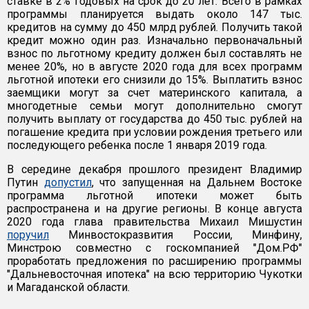
ставке в 2% годовых на срок до 20 лет. Всего в рамках
программы планируется выдать около 147 тыс.
кредитов на сумму до 450 млрд рублей. Получить такой
кредит можно один раз. Изначально первоначальный
взнос по льготному кредиту должен был составлять не
менее 20%, но в августе 2020 года для всех программ
льготной ипотеки его снизили до 15%. Выплатить взнос
заемщики могут за счет материнского капитала, а
многодетные семьи могут дополнительно смогут
получить выплату от государства до 450 тыс. рублей на
погашение кредита при условии рождения третьего или
последующего ребенка после 1 января 2019 года.
В середине декабря прошлого президент Владимир
Путин
допустил
, что запущенная на Дальнем Востоке
программа льготной ипотеки может быть
распространена и на другие регионы. В конце августа
2020 года глава правительства Михаил Мишустин
поручил
Минвостокразвития России, Минфину,
Минстрою совместно с госкомпанией "Дом.РФ"
проработать предложения по расширению программы
"Дальневосточная ипотека" на всю территорию Чукотки
и Магаданской области.