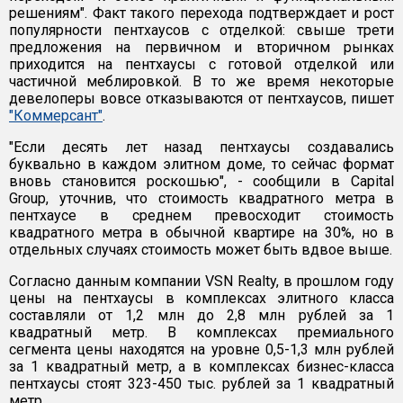
решениям". Факт такого перехода подтверждает и рост
популярности пентхаусов с отделкой: свыше трети
предложения на первичном и вторичном рынках
приходится на пентхаусы с готовой отделкой или
частичной меблировкой. В то же время некоторые
девелоперы вовсе отказываются от пентхаусов, пишет
"Коммерсант"
.
"Если десять лет назад пентхаусы создавались
буквально в каждом элитном доме, то сейчас формат
вновь становится роскошью", - сообщили в Capital
Group, уточнив, что стоимость квадратного метра в
пентхаусе в среднем превосходит стоимость
квадратного метра в обычной квартире на 30%, но в
отдельных случаях стоимость может быть вдвое выше.
Согласно данным компании VSN Realty, в прошлом году
цены на пентхаусы в комплексах элитного класса
составляли от 1,2 млн до 2,8 млн рублей за 1
квадратный метр. В комплексах премиального
сегмента цены находятся на уровне 0,5-1,3 млн рублей
за 1 квадратный метр, а в комплексах бизнес-класса
пентхаусы стоят 323-450 тыс. рублей за 1 квадратный
метр.