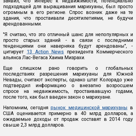
заявил, что интерес к недвижимости, потенциально
подходящей для выращивания марихуаны, был просто
огромным в его регионе. Спрос возник даже на те
здания, что простаивали десятилетиями, не будучи
арендованными.
"Я считаю, что это отличный шанс для непопулярных и
просто старых зданий - в связи с последними
тенденциями они наверняка будут арендованы", -
цитирует
13 Action News
президента Коммерческого
альянса Лас-Вегаса Хаима Мизрахи.
Еще слишком рано говорить о глобальных
последствиях разрешения марихуаны для Южной
Невады, считают эксперты, однако штат Колорадо уже
подтвердил информацию о внезапно возросшем
спросе на недвижимость, простаивавшую годами,
после того, как был введен закон о марихуане.
Напомним, сегодня
рынок медицинской марихуаны
в
США оценивается примерно в 40 млрд долларов, а
ожидаемые доходы от продаж составят в 2014 году
свыше 2,3 млрд долларов.